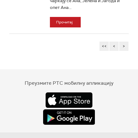
чаркају се Ана, Јелена и Јагода и
опет Ана...
Прочитај
<<
<
>
Преузмите РТС мобилну апликацију