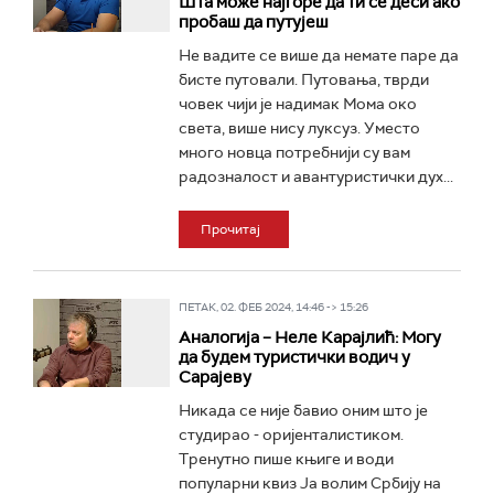
Шта може најгоре да ти се деси ако
пробаш да путујеш
Не вадите се више да немате паре да
бисте путовали. Путовања, тврди
човек чији је надимак Мома око
света, више нису луксуз. Уместо
много новца потребнији су вам
радозналост и авантуристички дух...
Прочитај
ПЕТАК, 02. ФЕБ 2024, 14:46 -> 15:26
Аналогија – Неле Карајлић: Могу
да будем туристички водич у
Сарајеву
Никада се није бавио оним што је
студирао - оријенталистиком.
Тренутно пише књиге и води
популарни квиз Ја волим Србију на