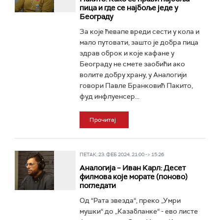
пица и где се најбоље једе у
Београду
За које ћевапе вреди сести у кола и
мало путовати, зашто је добра пица
здрав оброк и које кафане у
Београду не смете заобићи ако
волите добру храну, у Аналогији
говори Павле Бранковић Пакито,
фуд инфлуенсер...
Прочитај
ПЕТАК, 23. ФЕБ 2024, 21:00 -> 15:26
Аналогија – Иван Карл: Десет
филмова које морате (поново)
погледати
Од “Рата звезда“, преко „Умри
мушки“ до „Казабланке“ - ево листе