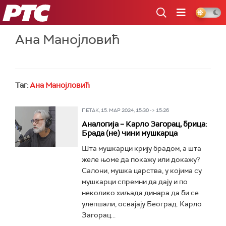
РТС
Ана Манојловић
Таг:
Ана Манојловић
ПЕТАК, 15. МАР 2024, 15:30 -> 15:26
Аналогија – Карло Загорац, брица:
Брада (не) чини мушкарца
Шта мушкарци крију брадом, а шта
желе њоме да покажу или докажу?
Салони, мушка царства, у којима су
мушкарци спремни да дају и по
неколико хиљада динара да би се
улепшали, освајају Београд. Карло
Загорац...