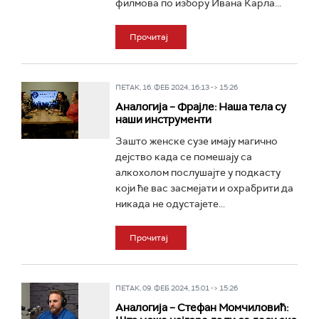
филмова по избору Ивана Карла...
Прочитај
ПЕТАК, 16. ФЕБ 2024, 16:13 -> 15:26
Аналогија – Фрајле: Наша тела су
наши инструменти
Зашто женске сузе имају магично
дејство када се помешају са
алкохолом послушајте у подкасту
који ће вас засмејати и охрабрити да
никада не одустајете...
Прочитај
ПЕТАК, 09. ФЕБ 2024, 15:01 -> 15:26
Аналогија – Стефан Момчиловић: