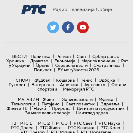
Радио Телевизија Србије
|
|
|
|
ВЕСТИ
Политика
Регион
Свет
Србија данас
|
|
|
|
Хроника
Друштво
Економија
Мерила времена
Рат
|
|
|
|
у Украјини
Време
Сервисне вести
Сматрачница
|
Подкаст
ЕУ могућности 2026
|
|
|
|
СПОРТ
Фудбал
Кошарка
Тенис
Одбојка
|
|
|
|
Рукомет
Ватерполо
Атлетика
Ауто-мото
Остали
|
спортови
Меморијал РТС
|
|
|
МАГАЗИН
Живот
Занимљивости
Музика
|
|
|
|
Технологијa
Путујемо
Свет познатих
Здравље
|
|
|
|
Филм и ТВ
Наука
Природа
Дигитални предузетник
|
За мале велике хероје
Наизглед здрав
|
|
|
|
|
ТВ
РТС 1
РТС 2
РТС 3
РТС Свет
РТС Наука
|
|
|
|
РТС Драма
РТС Живот
РТС Класика
РТС Коло
|
|
РТС Трезор
РТС Музика
РТС Полетарац