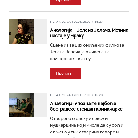
Прочитај
ПЕТАК, 19. ЈАН 2024, 18:00 -> 15:27
Аналогија – Јелена Јелача: Истина
настаје у мраку
Сцене из ваших омиљених филмова
Јелена Јелача је оживела на
сликарском платну...
Прочитај
ПЕТАК, 12. ЈАН 2024, 17:00 -> 15:28
Аналогија: Упознајте најбоље
београдске стендап комикчарке
Отворено о смеху и сексу и
мушкарцима који мисле да су бољи
од жена у тим стварима говоре и