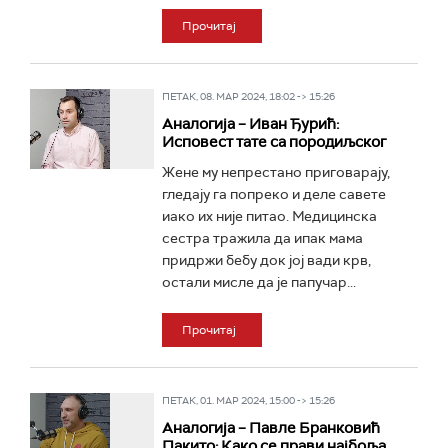
Прочитај
ПЕТАК, 08. МАР 2024, 18:02 -> 15:26
Аналогија – Иван Ђурић:
Исповест тате са породиљског
Жене му непрестано приговарају,
гледају га попреко и деле савете
иако их није питао. Медицинска
сестра тражила да ипак мама
придржи бебу док јој вади крв,
остали мисле да је папучар...
Прочитај
ПЕТАК, 01. МАР 2024, 15:00 -> 15:26
Аналогија – Павле Бранковић
Пакито: Како се прави најбоља