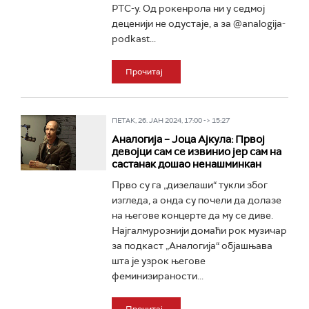
РТС-у. Од рокенрола ни у седмој
деценији не одустаје, а за @analogija-
podkast...
Прочитај
ПЕТАК, 26. ЈАН 2024, 17:00 -> 15:27
Аналогија – Јоца Ајкула: Првој
девојци сам се извинио јер сам на
састанак дошао ненашминкан
Прво су га „дизелаши“ тукли због
изгледа, а онда су почели да долазе
на његове концерте да му се диве.
Најгалмурознији домаћи рок музичар
за подкаст „Аналогија“ објашњава
шта је узрок његове
феминизираности...