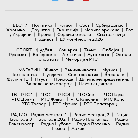
|
|
|
|
ВЕСТИ
Политика
Регион
Свет
Србија данас
|
|
|
|
Хроника
Друштво
Економија
Мерила времена
Рат
|
|
|
|
у Украјини
Време
Сервисне вести
Сматрачница
|
Подкаст
ЕУ могућности 2026
|
|
|
|
СПОРТ
Фудбал
Кошарка
Тенис
Одбојка
|
|
|
|
Рукомет
Ватерполо
Атлетика
Ауто-мото
Остали
|
спортови
Меморијал РТС
|
|
|
МАГАЗИН
Живот
Занимљивости
Музика
|
|
|
|
Технологијa
Путујемо
Свет познатих
Здравље
|
|
|
|
Филм и ТВ
Наука
Природа
Дигитални предузетник
|
За мале велике хероје
Наизглед здрав
|
|
|
|
|
ТВ
РТС 1
РТС 2
РТС 3
РТС Свет
РТС Наука
|
|
|
|
РТС Драма
РТС Живот
РТС Класика
РТС Коло
|
|
РТС Трезор
РТС Музика
РТС Полетарац
|
|
РАДИО
Радио Београд 1
Радио Београд 2
Радио
|
|
|
Београд 3
Београд 202
Радио Плетеница
Радио
|
|
|
Рокенролер
Радио Џубокс
Радио Вртешка
Радио
|
Џезер
Архив