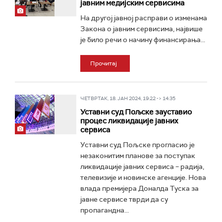
јавним медијским сервисима
На другој јавној расправи о изменама
Закона о јавним сервисима, највише
је било речи о начину финансирања...
Прочитај
ЧЕТВРТАК, 18. ЈАН 2024, 19:22 -> 14:35
Уставни суд Пољске зауставио
процес ликвидације јавних
сервиса
Уставни суд Пољске прогласио је
незаконитим планове за поступак
ликвидације јавних сервиса – радија,
телевизије и новинске агенције. Нова
влада премијера Доналда Туска за
јавне сервисе тврди да су
пропагандна...