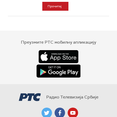
Прочитај
Преузмите РТС мобилну апликацију
Радио Телевизија Србије