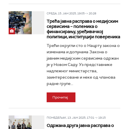
СРЕДА, 15. ЈАН 2025, 19:05 -> 20:28
Трећа јавна расправа о медијским
сервисима – полемика о
финансирању, уређивачкој
политици, институцији повереника
Трећи округли сто о Нацрту закона о
изменама и допунама Закона о
јавним медијским сервисима одржан
је у Новом Саду. Уз представнике
надлежног министарства,
заинтересоване и неке од чланова
радне групе...
Прочитај
ПОНЕДЕЉАК, 13. ЈАН 2025, 17:01 -> 19:15
Одржана друга јавна расправа о