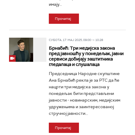
имају...
Прочитај
СУБОТА, 17. МАЈ 2025, 09:00 -> 10:28
Брнабић: Три медијска закона
пред јавношћу у понедељак, јавни
сервиси добијају заштитника
гледалаца и слушалаца
Председница Народне скупштине
Ана Брнабић рекла је за РТС да ће
нацрти три медијска закона у
понедељак бити представљени
јавности - новинарским, медијским
удружењима и заинтересованој
стручној јавности...
Прочитај