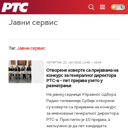
РТС
Јавни сервис
Таг:
Јавни сервис
ЧЕТВРТАК, 22. ЈАН 2026, 13:46 -> 16:44
Отворене коверте са пријавама на
конкурс за генералног директора
РТС-а – пет пријава узето у
разматрање
На јавној седници Управног одбора
Радио-телевизије Србије отворене
су коверте са пријавама на конкурс
за именовање генералног директора
РТС-а. Пристигло је 10 пријава, а
закључено је да пет кандидата