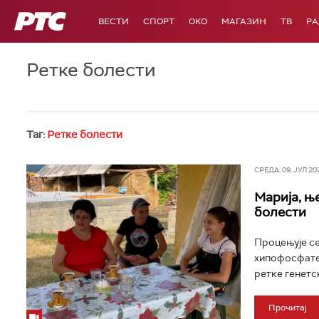
РТС
ВЕСТИ
СПОРТ
OKO
МАГАЗИН
ТВ
Р
Ретке болести
Таг:
Ретке болести
СРЕДА, 09. ЈУЛ 202
Марија, њ
болести
Процењује се
хипофосфатем
ретке генетс
Прочитај