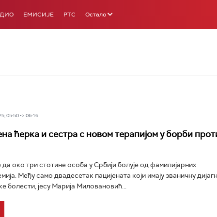
АДИО
ЕМИСИЈЕ
РТС
Остало
5, 05:50 -> 06:16
ена ћерка и сестра с новом терапијом у борби прот
 да око три стотине особа у Србији болује од фамилијарних
ија. Међу само двадесетак пацијената који имају званичну дијаг
ке болести, јесу Марија Миловановић...