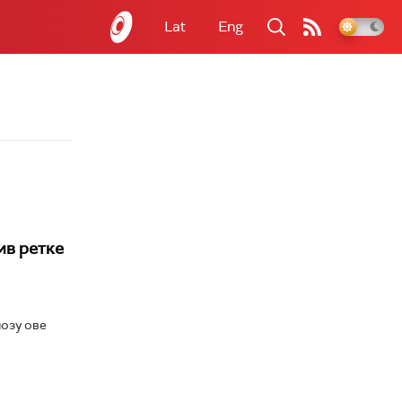
Lat
Eng
ив ретке
нозу ове