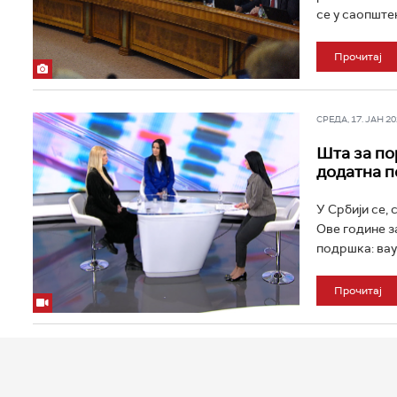
се у саопштењ
Прочитај
СРЕДА, 17. ЈАН 202
Шта за по
додатна п
У Србији се,
Ове године з
подршка: вауч
Прочитај