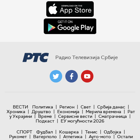
Радио Телевизија Србије
|
|
|
|
ВЕСТИ
Политика
Регион
Свет
Србија данас
|
|
|
|
Хроника
Друштво
Економија
Мерила времена
Рат
|
|
|
|
у Украјини
Време
Сервисне вести
Сматрачница
|
Подкаст
ЕУ могућности 2026
|
|
|
|
СПОРТ
Фудбал
Кошарка
Тенис
Одбојка
|
|
|
|
Рукомет
Ватерполо
Атлетика
Ауто-мото
Остали