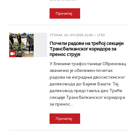
Прочитај
УТОРАК, 10. ЈУН 2025, 21:09 -> 17:53
Почели радови на трећој секцији
Трансбалканског коридора за
пренос струје
У близини трафостанице Обреновац
званично је обележен почетак
радова на изградњи двосистемског
далековода до Бајине Баште. Тај
далековод представља део Треће
секције Трансбалканског коридора
за пренос...
Прочитај