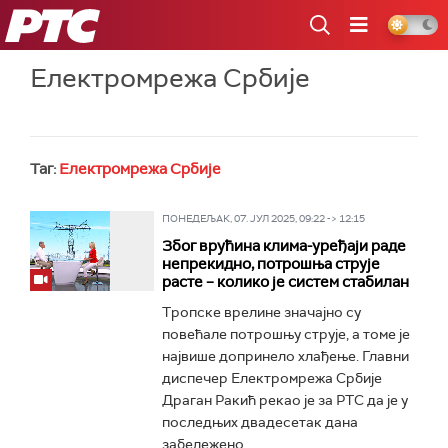
РТС
Електромрежа Србије
Таг:
Електромрежа Србије
ПОНЕДЕЉАК, 07. ЈУЛ 2025, 09:22 -> 12:15
Због врућина клима-уређаји раде
непрекидно, потрошња струје
расте – колико је систем стабилан
Тропске врелине значајно су
повећале потрошњу струје, а томе је
највише допринело хлађење. Главни
диспечер Електромрежа Србије
Драган Ракић рекао је за РТС да је у
последњих двадесетак дана
забележено...