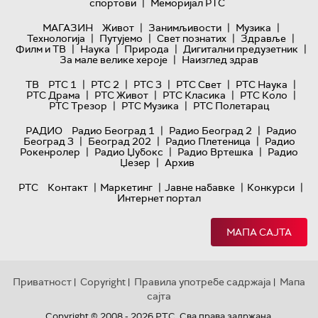
|
спортови
Меморијал РТС
|
|
|
МАГАЗИН
Живот
Занимљивости
Музика
|
|
|
|
Технологијa
Путујемо
Свет познатих
Здравље
|
|
|
|
Филм и ТВ
Наука
Природа
Дигитални предузетник
|
За мале велике хероје
Наизглед здрав
|
|
|
|
|
ТВ
РТС 1
РТС 2
РТС 3
РТС Свет
РТС Наука
|
|
|
|
РТС Драма
РТС Живот
РТС Класика
РТС Коло
|
|
РТС Трезор
РТС Музика
РТС Полетарац
|
|
РАДИО
Радио Београд 1
Радио Београд 2
Радио
|
|
|
Београд 3
Београд 202
Радио Плетеница
Радио
|
|
|
Рокенролер
Радио Џубокс
Радио Вртешка
Радио
|
Џезер
Архив
|
|
|
|
РТС
Контакт
Маркетинг
Јавне набавке
Конкурси
Интернет портал
МАПА САЈТА
Приватност
Copyright
Правила употребе садржаја
Мапа
|
|
|
сајта
Copyright © 2008 - 2026 РТС. Сва права задржана.