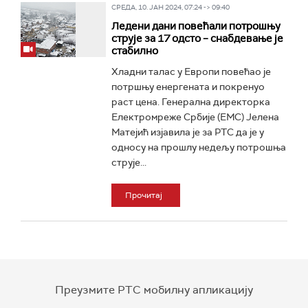
СРЕДА, 10. ЈАН 2024, 07:24 -> 09:40
Ледени дани повећали потрошњу
струје за 17 одсто – снабдевање је
стабилно
Хладни талас у Европи повећао је
потршњу енергената и покренуо
раст цена. Генерална директорка
Електромреже Србије (ЕМС) Јелена
Матејић изјавила је за РТС да је у
односу на прошлу недељу потрошња
струје...
Прочитај
Преузмите РТС мобилну апликацију