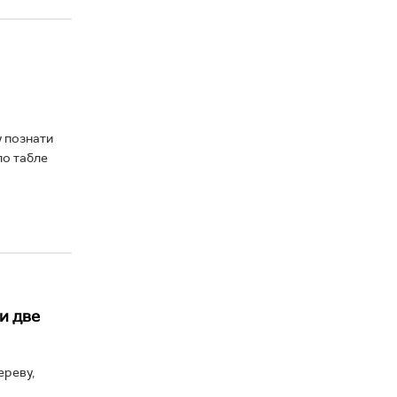
у познати
ло табле
и две
ереву,