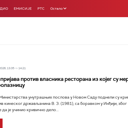
АДИО
ЕМИСИЈЕ
РТС
Остало
26, 13:35 -> 14:21
пријава против власника ресторанa из којег су ме
ролазницу
Министарства унутрашњих послова у Новом Саду поднели су кри
ив кинеског држављанина В. З. (1981), са боравком у Инђији, због
 да је учинио кривично дело...