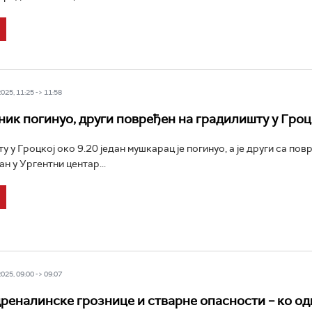
25, 11:25 -> 11:58
ник погинуо, други повређен на градилишту у Гроц
 у Гроцкој око 9.20 један мушкарац је погинуо, а је други са по
н у Ургентни центар...
25, 09:00 -> 09:07
реналинске грознице и стварне опасности – ко од