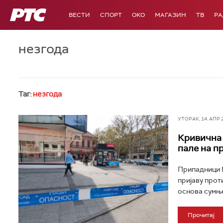
РТС
ВЕСТИ
СПОРТ
OKO
МАГАЗИН
ТВ
Р
незгода
Таг:
незгода
УТОРАК, 14. АПР 20
Кривична 
пале на п
Припадници 
пријаву прот
основа сумње
Прочитај