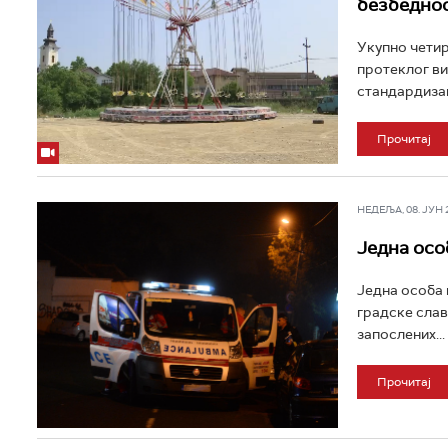
безбедно
Укупно четир
протеклог ви
стандардизаци
Прочитај
НЕДЕЉА, 08. ЈУН 20
Једна осо
Једна особа 
градске слав
запослених...
Прочитај