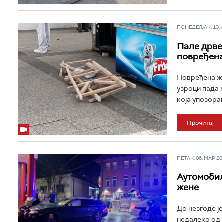
ПОНЕДЕЉАК, 13. АП
Пале дрве
повређен
Повређена же
узроци пада 
која упозорав
Прочитај
ПЕТАК, 06. МАР 202
Аутомобил
жене
До незгоде је
недалеко од 