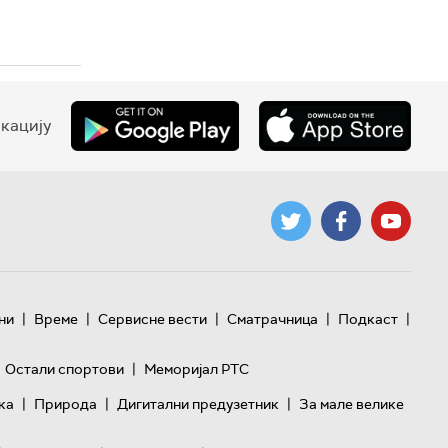
кацију
|
|
|
|
|
ни
Време
Сервисне вести
Сматрачница
Подкаст
|
Остали спортови
Меморијал РТС
|
|
|
ка
Природа
Дигитални предузетник
За мале велике