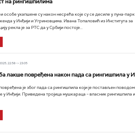
ст на рингишпилима
и особе ухапшене су након несрећа које су се десиле у луна-пар
кенда у Инђији и Угриновцима. Ивана Топаловић из Института за
ју рекла је за РТС да у Србији постоје...
25, 22:58 -> 23:05
ба лакше повређена након пада са рингишпила у И
повређена је због пада са рингишпила који је постављен поводо
е у Инђији. Приведена тројица мушкараца – власник рингишпила и