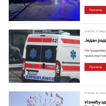
Прочитај
СУБОТА, 27. ДЕЦ 20
Један рад
На градилишту
транспортова
Прочитај
УТОРАК, 10. ЈУН 20
Између ад