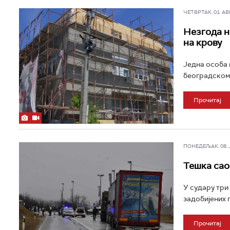
ЧЕТВРТАК, 01. АВГ 
Незгода н
на крову
Једна особа 
београдском 
Прочитај
ПОНЕДЕЉАК, 08. ЈА
Тешка сао
У судару три 
задобијених 
Прочитај