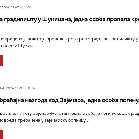
2024, 09:47 -> 11:00
а градилишту у Шумицама, једна особа пропала кр
повређена је пошто је пропала кроз кров зграде на градилишту у
насељу Шумице...
Н 2024, 11:06 -> 11:37
браћајна незгода код Зајечара, једна особа погину
возила, на путу Зајечар-Неготин, једна особа је погинула, док је д
повреда пребачена у зајечарску болницу...