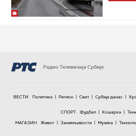
Радио Телевизија Србије
|
|
|
|
ВЕСТИ
Политика
Регион
Свет
Србија данас
Хр
|
|
СПОРТ
Фудбал
Кошарка
Тен
|
|
|
МАГАЗИН
Живот
Занимљивости
Музика
Техноло