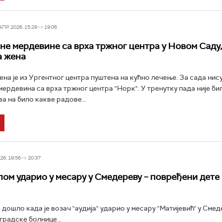
Р 2026, 15:29 -> 19:06
не мердевине са врха тржног центра у Новом Саду,
а жена
на је из Ургентног центра пуштена на кућно лечење. За сада нис
мердевина са врха тржног центра "Норк". У тренутку пада није би
а на било какве радове...
6, 19:56 -> 20:37
ом ударио у месару у Смедереву – повређени дете 
 дошло када је возач "аудија" ударио у месару "Матијевић" у Смед
градске болнице...