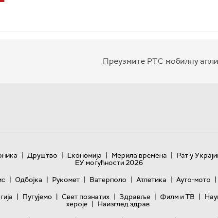
Преузмите РТС мобилну апли
|
|
|
|
оника
Друштво
Економија
Мерила времена
Рат у Украји
ЕУ могућности 2026
|
|
|
|
|
|
ис
Одбојка
Рукомет
Ватерполо
Атлетика
Ауто-мото
|
|
|
|
|
гијa
Путујемо
Свет познатих
Здравље
Филм и ТВ
Нау
|
хероје
Наизглед здрав