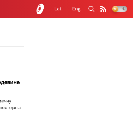
Lat
Eng
рдевине
вичну
 постојања