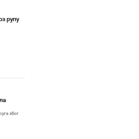
оз рупу
ла
руга због