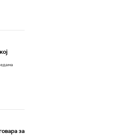
кој
вредама
говара за