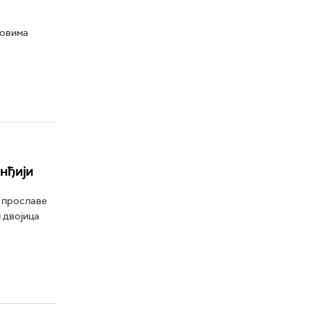
ковима
нђији
м прославе
 двојица