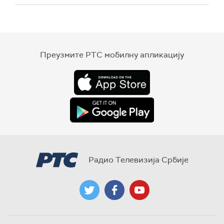
Преузмите РТС мобилну апликацију
Радио Телевизија Србије