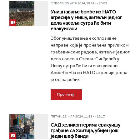
СУБОТА, 20. АПР 2024, 19:31 -> 20:03
Уништавање бомбе из НАТО
агресије у Нишу, житељи једног
дела насеља сутра ће бити
евакуисани
Због уништавања експлозивне
направе која је пронађена приликом
грађевинских радова, житељи једног
дела насеља Стеван Синђелић у
Нишу сутра ће бити евакуисани.
Авио-бомба из НАТО агресије, једна
је од највећих...
Прочитај
ПЕТАК, 22. МАР 2024, 11:13 -> 12:17
САД хеликоптерима евакуишу
грађане са Хаитија, убијен још
један шеф банди