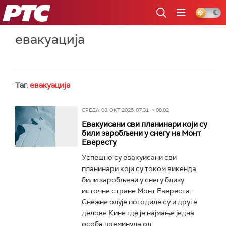
РТС
евакуација
Таг:
евакуација
СРЕДА, 08. ОКТ 2025, 07:31 -> 08:02
Евакуисани сви планинари који су
били заробљени у снегу на Монт
Евересту
Успешно су евакуисани сви
планинари који су током викенда
били заробљени у снегу близу
источне стране Монт Евереста.
Снежне олује погодиле су и друге
делове Кине где је најмање једна
особа преминула од...