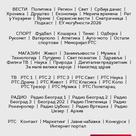
|
|
|
|
ВЕСТИ
Политика
Регион
Свет
Србија данас
|
|
|
|
Хроника
Друштво
Економија
Мерила времена
Рат
|
|
|
|
у Украјини
Време
Сервисне вести
Сматрачница
|
Подкаст
ЕУ могућности 2026
|
|
|
|
СПОРТ
Фудбал
Кошарка
Тенис
Одбојка
|
|
|
|
Рукомет
Ватерполо
Атлетика
Ауто-мото
Остали
|
спортови
Меморијал РТС
|
|
|
МАГАЗИН
Живот
Занимљивости
Музика
|
|
|
|
Технологијa
Путујемо
Свет познатих
Здравље
|
|
|
|
Филм и ТВ
Наука
Природа
Дигитални предузетник
|
За мале велике хероје
Наизглед здрав
|
|
|
|
|
ТВ
РТС 1
РТС 2
РТС 3
РТС Свет
РТС Наука
|
|
|
|
РТС Драма
РТС Живот
РТС Класика
РТС Коло
|
|
РТС Трезор
РТС Музика
РТС Полетарац
|
|
РАДИО
Радио Београд 1
Радио Београд 2
Радио
|
|
|
Београд 3
Београд 202
Радио Плетеница
Радио
|
|
|
Рокенролер
Радио Џубокс
Радио Вртешка
Радио
|
Џезер
Архив
|
|
|
|
РТС
Контакт
Маркетинг
Јавне набавке
Конкурси
Интернет портал