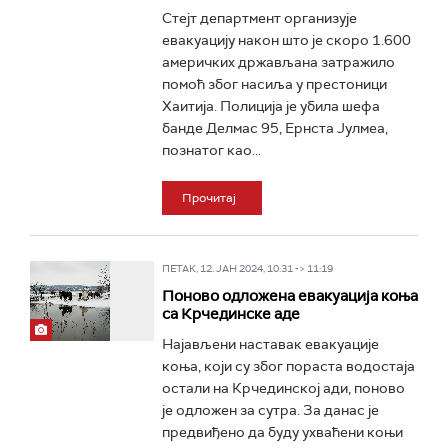
Стејт департмент организује
евакуацију након што је скоро 1.600
америчких држављана затражило
помоћ због насиља у престоници
Хаитија. Полиција је убила шефа
банде Делмас 95, Ернста Јулмеа,
познатог као...
Прочитај
ПЕТАК, 12. ЈАН 2024, 10:31 -> 11:19
Поново одложена евакуација коња
са Крчединске аде
Најављени наставак евакуације
коња, који су због пораста водостаја
остали на Крчединској ади, поново
је одложен за сутра. За данас је
предвиђено да буду ухваћени коњи