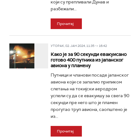
који су препливали Дунав и
разбежали...
Прочитај
УТОРАК, 02. ЈАН 2024, 11:35 -> 16:42
Како је за 90 секунди евакуисано
готово 400 путника из јапанског
авиона у пламену
Путници и чланови посаде јапанског
авиона који се запалио приликом
слетања на токијски аеродром
успели су да се евакуишу за свега 90
секунди пре него што је пламен
прогутао труп авионa, саопштено је
из...
Прочитај