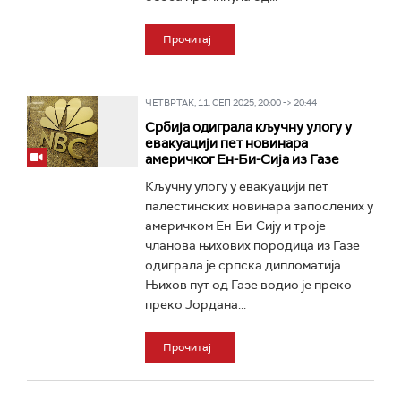
Прочитај
ЧЕТВРТАК, 11. СЕП 2025, 20:00 -> 20:44
Србија одиграла кључну улогу у
евакуацији пет новинара
америчког Ен-Би-Сија из Газе
Кључну улогу у евакуацији пет
палестинских новинара запослених у
америчком Ен-Би-Сију и троје
чланова њихових породица из Газе
одиграла је српска дипломатија.
Њихов пут од Газе водио је преко
преко Јордана...
Прочитај