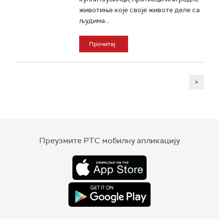
животиње које своје животе деле са
људима...
Прочитај
>
Преузмите РТС мобилну апликацију