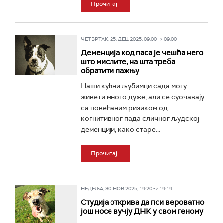
Прочитај
ЧЕТВРТАК, 25. ДЕЦ 2025, 09:00 -> 09:00
Деменција код паса је чешћа него
што мислите, на шта треба
обратити пажњу
Наши кућни љубимци сада могу
живети много дуже, али се суочавају
са повећаним ризиком од
когнитивног пада сличног људској
деменцији, како старе...
Прочитај
НЕДЕЉА, 30. НОВ 2025, 19:20 -> 19:19
Студија открива да пси вероватно
још носе вучју ДНК у свом геному