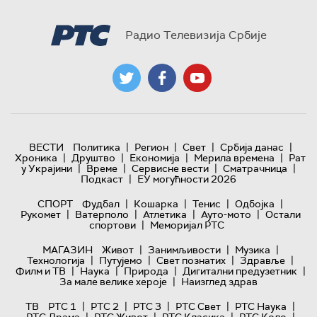
Радио Телевизија Србије
|
|
|
|
ВЕСТИ
Политика
Регион
Свет
Србија данас
|
|
|
|
Хроника
Друштво
Економија
Мерила времена
Рат
|
|
|
|
у Украјини
Време
Сервисне вести
Сматрачница
|
Подкаст
ЕУ могућности 2026
|
|
|
|
СПОРТ
Фудбал
Кошарка
Тенис
Одбојка
|
|
|
|
Рукомет
Ватерполо
Атлетика
Ауто-мото
Остали
|
спортови
Меморијал РТС
|
|
|
МАГАЗИН
Живот
Занимљивости
Музика
|
|
|
|
Технологијa
Путујемо
Свет познатих
Здравље
|
|
|
|
Филм и ТВ
Наука
Природа
Дигитални предузетник
|
За мале велике хероје
Наизглед здрав
|
|
|
|
|
ТВ
РТС 1
РТС 2
РТС 3
РТС Свет
РТС Наука