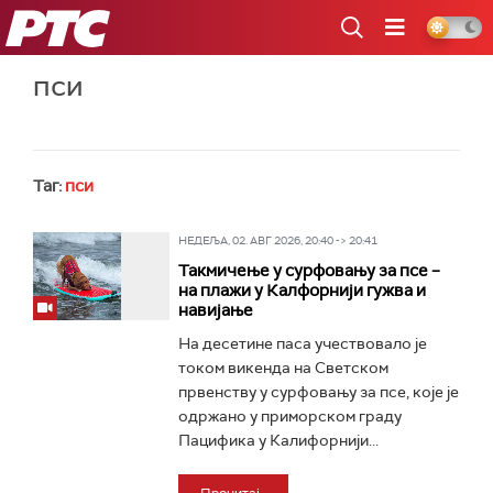
РТС
пси
Таг:
пси
НЕДЕЉА, 02. АВГ 2026, 20:40 -> 20:41
Такмичење у сурфовању за псе –
на плажи у Калфорнији гужва и
навијање
На десетине паса учествовало је
током викенда на Светском
првенству у сурфовању за псе, које је
одржано у приморском граду
Пацифика у Калифорнији...