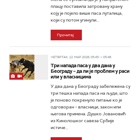
плацу поставила затровану храну
коју је појело више паса луталица,
који су потом угинули...
Прочитај
ЧЕТВРТАК, 12. МАР 2026, 05:45 -> 05:46
Три напада паса у два дана у
Београду – да ли је проблем у раси
или у власницима
У два дана у Београду забележена су
три тешка напада паса на људе, што
је поново покренуло питање ко је
одговоран – власници, закон или
његова примена. Душко Јовановић
из Kинолошког савеза Србије
истиче...