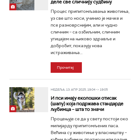
деле све сличнију судбину
Процес припитомљавања животиња,
уз све што носи, учинио је мачке и
псе разноврснијим, али и чудно
сличним – са озбиљним, сличним
утицајем на њихово здравље и
добробит, показују нова
истраживања...
Прочитај
НЕДЕЉА, 13. АПР 2025, 19:04 -> 19:05
И пси имају еколошки отисак
(шапу) која подржава стандарде
љубимца – шта то значи
Процењује се да у свету постоји окo
милијарду припитомљених паса.
Већина су животиње у власништву –
кућни љубимци, пратиоци или радне