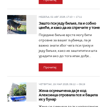
Прочитај
НЕДЕЉА, 02. АВГ 2026, 17:10 -> 17:11
Зашто пси једу биљке, па и собно
цвеће, и како да их спречите у томе
Поједине биљне врсте могу бити
отровне за вашег љубимца, па је
важно знати због чега пси гризу и
једу биљке, како их заштитити и шта
урадити ако до тога ипак дође...
Прочитај
ЧЕТВРТАК, 19. МАР 2026, 09:12 -> 09:19
Жена осумњичена да је код
Алексинца отровала псе и бацила
их у бунар
Жена се сумњичи да је у напуштеном