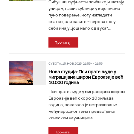
Сићушни, пуфнасти псићи који шетају
улицом, наши љубимци у које имамо
пуно поверење, могу изгледати
слатко, али пазите – вероватно у
себи имају „још мало од вука"...
Прочитај
СУБОТА, 15. НОВ 2025, 21:55 -> 21:55
Нова студија: Пси прате људе у
миграцијама широм Евроазије већ
10.000 година
Пси прате људе у миграцијама широм
Евроазије већ скоро 10 хиљада
година, показало је истраживање
међународног тима предвођеног
кинеским научницима...
Прочитај