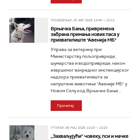
ПОНЕДЕЉАК, 25. АВГ 2025, 14:49 -> 15:13
Врњачка Бања, привремена
забрана примања нових паса у
прихватилиште "Авенија МБ"
Управа за ветерину при
Министарству пољопривреде,
шумарства и водопривреде, након
извршеног ванредног инспекцијског
надзора прихватилишта за
напуштене животиње "Авеније МБ" у
Новом Селу код Врњачке Бање...
Прочитај
УТОРАК, 06. МАЈ 2025, 13:20 -> 13:23
„Захваљујући“ човеку, пси и мачке