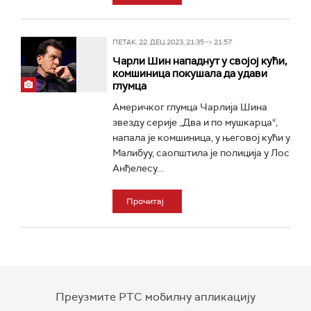
ПЕТАК, 22. ДЕЦ 2023, 21:35 -> 21:57
Чарли Шин нападнут у својој кући,
комшиница покушала да удави
глумца
Америчког глумца Чарлија Шина
звезду серије „Два и по мушкарца“,
напала је комшиница, у његовој кући у
Малибуу, саопштила је полиција у Лос
Анђелесу...
Прочитај
Преузмите РТС мобилну апликацију