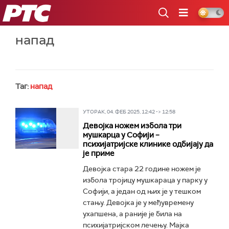
РТС
напад
Таг:
напад
УТОРАК, 04. ФЕБ 2025, 12:42 -> 12:58
Девојка ножем избола три
мушкарца у Софији –
психијатријске клинике одбијају да
је приме
Девојка стара 22 године ножем је
избола тројицу мушкараца у парку у
Софији, а један од њих је у тешком
стању. Девојка је у међувремену
ухапшена, а раније је била на
психијатријском лечењу. Мајка