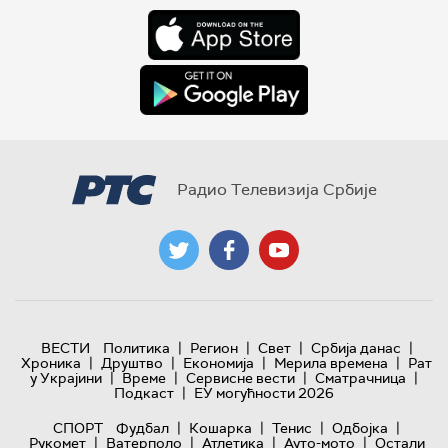
Радио Телевизија Србије
|
|
|
|
ВЕСТИ
Политика
Регион
Свет
Србија данас
|
|
|
|
Хроника
Друштво
Економија
Мерила времена
Рат
|
|
|
|
у Украјини
Време
Сервисне вести
Сматрачница
|
Подкаст
ЕУ могућности 2026
|
|
|
|
СПОРТ
Фудбал
Кошарка
Тенис
Одбојка
|
|
|
|
Рукомет
Ватерполо
Атлетика
Ауто-мото
Остали