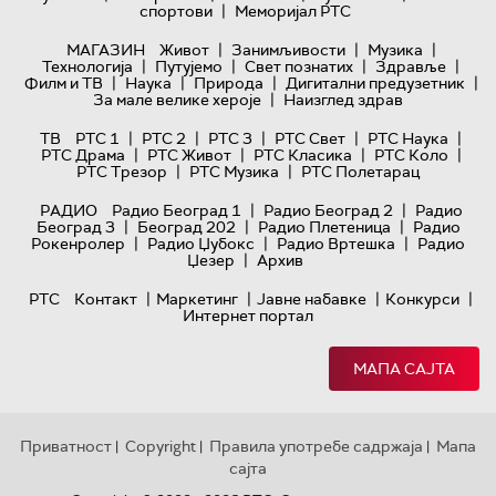
|
спортови
Меморијал РТС
|
|
|
МАГАЗИН
Живот
Занимљивости
Музика
|
|
|
|
Технологијa
Путујемо
Свет познатих
Здравље
|
|
|
|
Филм и ТВ
Наука
Природа
Дигитални предузетник
|
За мале велике хероје
Наизглед здрав
|
|
|
|
|
ТВ
РТС 1
РТС 2
РТС 3
РТС Свет
РТС Наука
|
|
|
|
РТС Драма
РТС Живот
РТС Класика
РТС Коло
|
|
РТС Трезор
РТС Музика
РТС Полетарац
|
|
РАДИО
Радио Београд 1
Радио Београд 2
Радио
|
|
|
Београд 3
Београд 202
Радио Плетеница
Радио
|
|
|
Рокенролер
Радио Џубокс
Радио Вртешка
Радио
|
Џезер
Архив
|
|
|
|
РТС
Контакт
Маркетинг
Јавне набавке
Конкурси
Интернет портал
МАПА САЈТА
Приватност
Copyright
Правила употребе садржаја
Мапа
|
|
|
сајта