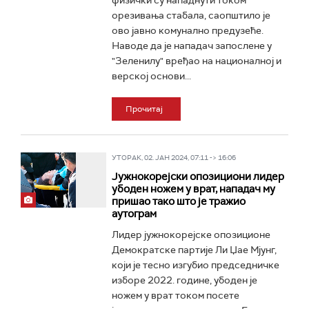
физички су нападнути током
орезивања стабала, саопштило је
ово јавно комунално предузеће.
Наводе да је нападач запослене у
"Зеленилу" вређао на националној и
верској основи...
Прочитај
УТОРАК, 02. ЈАН 2024, 07:11 -> 16:06
Јужнокорејски опозициони лидер
убоден ножем у врат, нападач му
пришао тако што је тражио
аутограм
Лидер јужнокорејске опозиционе
Демократске партије Ли Џае Мјунг,
који је тесно изгубио председничке
изборе 2022. године, убоден је
ножем у врат током посете