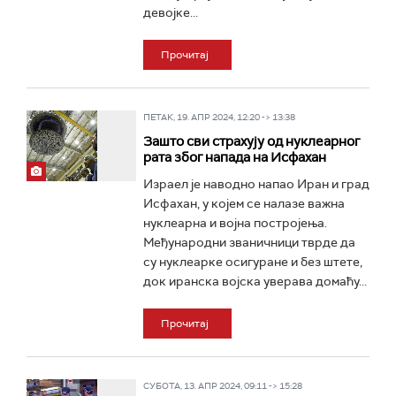
девојке...
Прочитај
ПЕТАК, 19. АПР 2024, 12:20 -> 13:38
Зашто сви страхују од нуклеарног
рата због напада на Исфахан
Израел је наводно напао Иран и град
Исфахан, у којем се налазе важна
нуклеарна и војна постројења.
Међународни званичници тврде да
су нуклеарке осигуране и без штете,
док иранска војска уверава домаћу...
Прочитај
СУБОТА, 13. АПР 2024, 09:11 -> 15:28