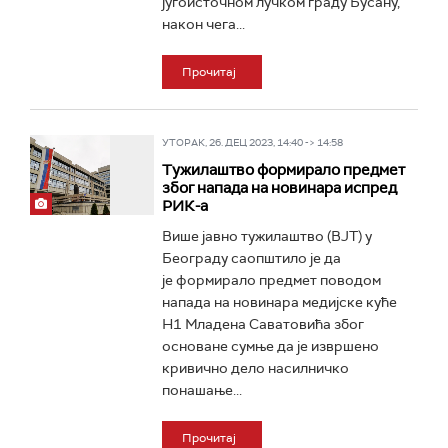
југоисточном лучком граду Бусану,
након чега...
Прочитај
УТОРАК, 26. ДЕЦ 2023, 14:40 -> 14:58
Тужилаштво формирало предмет
због напада на новинара испред
РИК-а
Више јавно тужилаштво (ВЈТ) у
Београду саопштило је да
је формирало предмет поводом
напада на новинара медијске куће
Н1 Младена Саватовића због
основане сумње да је извршено
кривично дело насилничко
понашање...
Прочитај