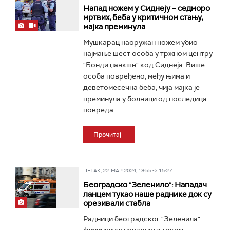
Напад ножем у Сиднеју – седморо
мртвих, беба у критичном стању,
мајка преминула
Мушкарац наоружан ножем убио
најмање шест особа у тржном центру
"Бонди џанкшн" код Сиднеја. Више
особа повређено, међу њима и
деветомесечна беба, чија мајка је
преминула у болници од последица
повреда...
Прочитај
ПЕТАК, 22. МАР 2024, 13:55 -> 15:27
Београдско "Зеленило": Нападач
ланцем тукао наше раднике док су
орезивали стабла
Радници београдског "Зеленила"