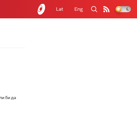
Lat
Eng
ли би да