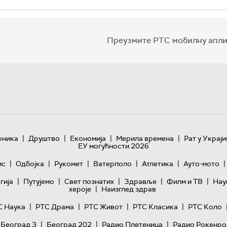
Преузмите РТС мобилну апли
|
|
|
|
оника
Друштво
Економија
Мерила времена
Рат у Украји
ЕУ могућности 2026
|
|
|
|
|
|
ис
Одбојка
Рукомет
Ватерполо
Атлетика
Ауто-мото
|
|
|
|
|
гијa
Путујемо
Свет познатих
Здравље
Филм и ТВ
Нау
|
хероје
Наизглед здрав
|
|
|
|
С Наука
РТС Драма
РТС Живот
РТС Класика
РТС Коло
|
|
|
 Београд 3
Београд 202
Радио Плетеница
Радио Рокенро