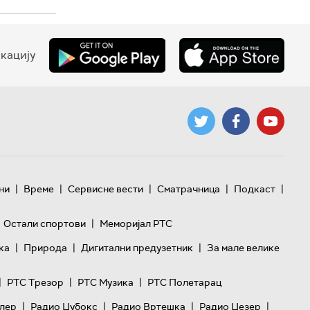
кацију
|
|
|
|
|
ни
Време
Сервисне вести
Сматрачница
Подкаст
|
Остали спортови
Меморијал РТС
|
|
|
ка
Природа
Дигитални предузетник
За мале велике
|
|
|
РТС Трезор
РТС Музика
РТС Полетарац
|
|
|
|
лер
Радио Џубокс
Радио Вртешка
Радио Џезер