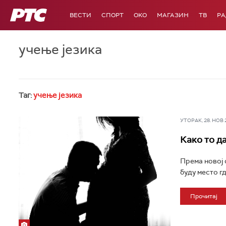
РТС
ВЕСТИ
СПОРТ
OKO
МАГАЗИН
ТВ
Р
учење језика
Таг:
учење језика
УТОРАК, 28. НОВ 20
Како то да
Према новој 
буду место гд
Прочитај