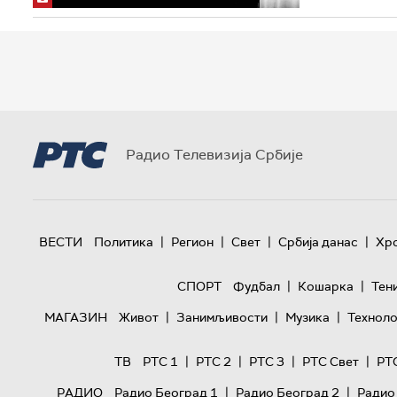
Радио Телевизија Србије
|
|
|
|
ВЕСТИ
Политика
Регион
Свет
Србија данас
Хр
|
|
СПОРТ
Фудбал
Кошарка
Тен
|
|
|
МАГАЗИН
Живот
Занимљивости
Музика
Техноло
|
|
|
|
ТВ
РТС 1
РТС 2
РТС 3
РТС Свет
РТ
|
|
РАДИО
Радио Београд 1
Радио Београд 2
Радио