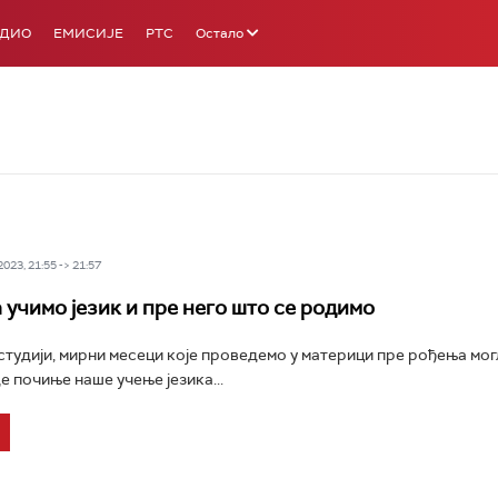
АДИО
ЕМИСИЈЕ
РТС
Остало
23, 21:55 -> 21:57
 учимо језик и пре него што се родимо
студији, мирни месеци које проведемо у материци пре рођења мог
е почиње наше учење језика...