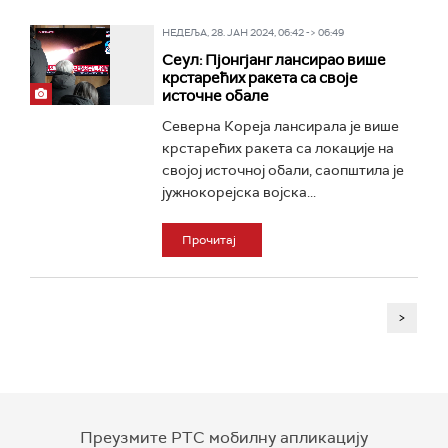
НЕДЕЉА, 28. ЈАН 2024, 06:42 -> 06:49
Сеул: Пјонгјанг лансирао више
крстарећих ракета са своје
источне обале
Северна Кореја лансирала je више
крстарећих ракета са локације на
својој источној обали, саопштила је
јужнокорејска војска...
Прочитај
>
Преузмите РТС мобилну апликацију