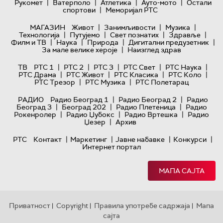
|
|
|
|
Рукомет
Ватерполо
Атлетика
Ауто-мото
Остали
|
спортови
Меморијал РТС
|
|
|
МАГАЗИН
Живот
Занимљивости
Музика
|
|
|
|
Технологијa
Путујемо
Свет познатих
Здравље
|
|
|
|
Филм и ТВ
Наука
Природа
Дигитални предузетник
|
За мале велике хероје
Наизглед здрав
|
|
|
|
|
ТВ
РТС 1
РТС 2
РТС 3
РТС Свет
РТС Наука
|
|
|
|
РТС Драма
РТС Живот
РТС Класика
РТС Коло
|
|
РТС Трезор
РТС Музика
РТС Полетарац
|
|
РАДИО
Радио Београд 1
Радио Београд 2
Радио
|
|
|
Београд 3
Београд 202
Радио Плетеница
Радио
|
|
|
Рокенролер
Радио Џубокс
Радио Вртешка
Радио
|
Џезер
Архив
|
|
|
|
РТС
Контакт
Маркетинг
Јавне набавке
Конкурси
Интернет портал
МАПА САЈТА
Приватност
Copyright
Правила употребе садржаја
Мапа
|
|
|
сајта