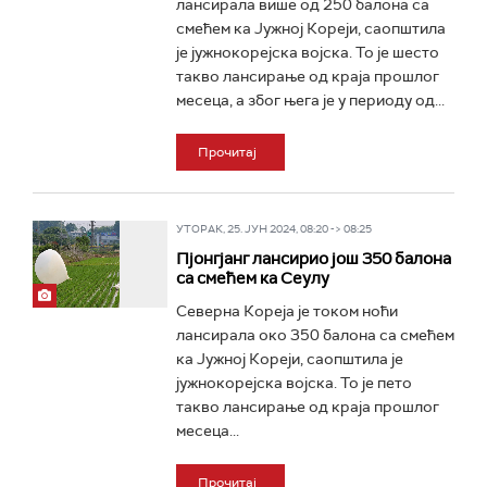
лансирала више од 250 балона са
смећем ка Јужној Кореји, саопштила
је јужнокорејска војска. То је шесто
такво лансирање од краја прошлог
месеца, а због њега је у периоду од...
Прочитај
УТОРАК, 25. ЈУН 2024, 08:20 -> 08:25
Пјонгјанг лансирио још 350 балона
са смећем ка Сеулу
Северна Кореја је током ноћи
лансирала око 350 балона са смећем
ка Јужној Кореји, саопштила је
јужнокорејска војска. То је пето
такво лансирање од краја прошлог
месеца...
Прочитај