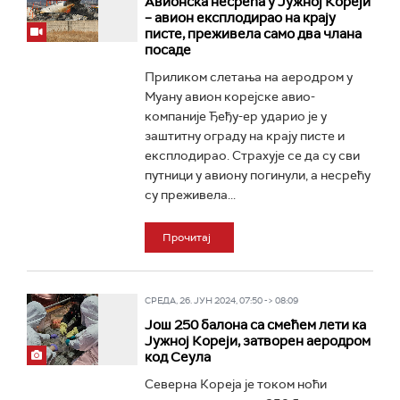
Авионска несрећа у Јужној Кореји
– авион експлодирао на крају
писте, преживела само два члана
посаде
Приликом слетања на аеродром у
Муану авион корејске авио-
компаније Ђеђу-ер ударио је у
заштитну ограду на крају писте и
експлодирао. Страхује се да су сви
путници у авиону погинули, а несрећу
су преживела...
Прочитај
СРЕДА, 26. ЈУН 2024, 07:50 -> 08:09
Још 250 балона са смећем лети ка
Јужној Кореји, затворен аеродром
код Сеула
Северна Кореја је током ноћи