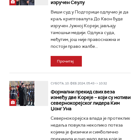
изручен Сеулу
Виши суд у Подгорици одлучио је да
краљ криптовалута До Квон буде
изручен Јужној Кореји, јављају
тамошњи медији. Одлука суда,
међутим, још није правоснажна и
постоји право жалбе...
Прочитај
СУБОТА, 10. ФЕБ 2024, 05:43 -> 10:32
Формални прекид свих веза
између две Кореје – који су мотиви
севернокорејског лидера Ким
Џонг Уна
Севернокорејска влада је протеклих
недеља повукла неколико потеза
којима је физички и симболично
прекинула и оно мало веза које је