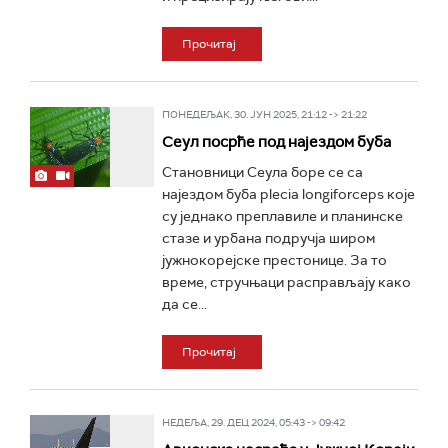
Прочитај
ПОНЕДЕЉАК, 30. ЈУН 2025, 21:12 -> 21:22
Сеул посрће под најездом буба
Становници Сеула боре се са
најездом буба plecia longiforceps које
су једнако преплавиле и планинске
стазе и урбана подручја широм
јужнокорејске престонице. За то
време, стручњаци расправљају како
да се...
Прочитај
НЕДЕЉА, 29. ДЕЦ 2024, 05:43 -> 09:42