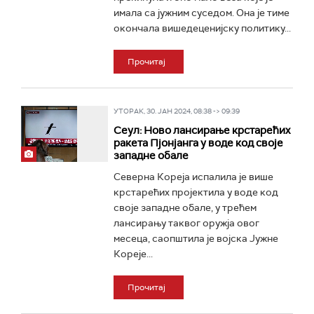
имала са јужним суседом. Она је тиме
окончала вишедеценијску политику...
Прочитај
УТОРАК, 30. ЈАН 2024, 08:38 -> 09:39
Сеул: Ново лансирање крстарећих
ракета Пјонјанга у воде код своје
западне обале
Северна Кореја испалила је више
крстарећих пројектила у воде код
своје западне обале, у трећем
лансирању таквог оружја овог
месеца, саопштила је војска Јужне
Кореје...
Прочитај