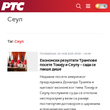
РТС
Сеул
Таг:
Сеул
ПОНЕДЕЉАК, 03. НОВ 2025, 05:50 -> 04:49
Економски резултати Трампове
посете Токију и Сеулу – сада се
лакше дише
Недавне посете америчког
председника Доналда Трампа и
његовог економског тима Токију и
Сеулу послужиле су да се отклоне
неспоразуми у вези са раније
постигнутим договором о царинама
и прецизирају његови...