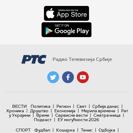
Радио Телевизија Србије
|
|
|
|
ВЕСТИ
Политика
Регион
Свет
Србија данас
|
|
|
|
Хроника
Друштво
Економија
Мерила времена
Рат
|
|
|
|
у Украјини
Време
Сервисне вести
Сматрачница
|
Подкаст
ЕУ могућности 2026
|
|
|
|
СПОРТ
Фудбал
Кошарка
Тенис
Одбојка