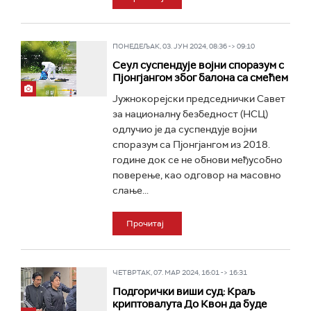
ПОНЕДЕЉАК, 03. ЈУН 2024, 08:36 -> 09:10
Сеул суспендује војни споразум с
Пјонгјангом због балона са смећем
Јужнокорејски председнички Савет
за националну безбедност (НСЦ)
одлучио је да суспендује војни
споразум са Пјонгјангом из 2018.
године док се не обнови међусобно
поверење, као одговор на масовно
слање...
Прочитај
ЧЕТВРТАК, 07. МАР 2024, 16:01 -> 16:31
Подгорички виши суд: Краљ
криптовалута До Квон да буде