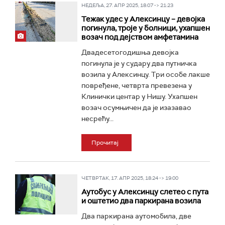
НЕДЕЉА, 27. АПР 2025, 18:07 -> 21:23
Тежак удес у Алексинцу – девојка
погинула, троје у болници, ухапшен
возач под дејством амфетамина
Двадесетогодишња девојка
погинула је у судару два путничка
возила у Алексинцу. Три особе лакше
повређене, четврта превезена у
Клинички центар у Нишу. Ухапшен
возач осумњичен да је изазавао
несрећу...
Прочитај
ЧЕТВРТАК, 17. АПР 2025, 18:24 -> 19:00
Аутобус у Алексинцу слетео с пута
и оштетио два паркирана возила
Два паркирана аутомобила, две