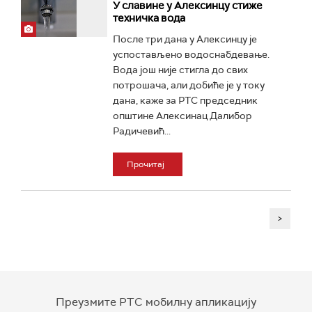
У славине у Алексинцу стиже
техничка вода
После три дана у Алексинцу је
успостављено водоснабдевање.
Вода још није стигла до свих
потрошача, али добиће је у току
дана, каже за РТС председник
општине Алексинац Далибор
Радичевић...
Прочитај
>
Преузмите РТС мобилну апликацију