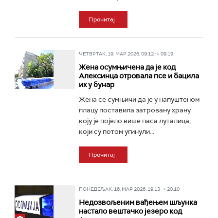
Прочитај
ЧЕТВРТАК, 19. МАР 2026, 09:12 -> 09:19
Жена осумњичена да је код
Алексинца отровала псе и бацила
их у бунар
Жена се сумњичи да је у напуштеном
плацу поставила затровану храну
коју је појело више паса луталица,
који су потом угинули...
Прочитај
ПОНЕДЕЉАК, 16. МАР 2026, 19:13 -> 20:10
Недозвољеним вађењем шљунка
настало вештачко језеро код