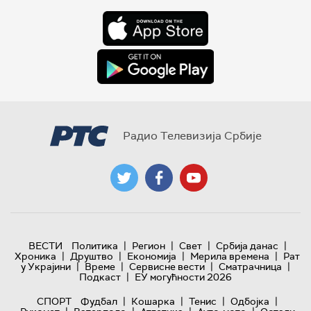
Радио Телевизија Србије
|
|
|
|
ВЕСТИ
Политика
Регион
Свет
Србија данас
|
|
|
|
Хроника
Друштво
Економија
Мерила времена
Рат
|
|
|
|
у Украјини
Време
Сервисне вести
Сматрачница
|
Подкаст
ЕУ могућности 2026
|
|
|
|
СПОРТ
Фудбал
Кошарка
Тенис
Одбојка