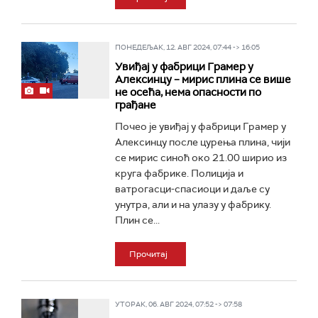
ПОНЕДЕЉАК, 12. АВГ 2024, 07:44 -> 16:05
Увиђај у фабрици Грамер у
Алексинцу – мирис плина се више
не осећа, нема опасности по
грађане
Почео је увиђај у фабрици Грамер у
Алексинцу после цурења плина, чији
се мирис синоћ око 21.00 ширио из
круга фабрике. Полиција и
ватрогасци-спасиоци и даље су
унутра, али и на улазу у фабрику.
Плин се...
Прочитај
УТОРАК, 06. АВГ 2024, 07:52 -> 07:58