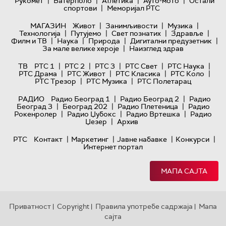
|
|
|
|
Рукомет
Ватерполо
Атлетика
Ауто-мото
Остали
|
спортови
Меморијал РТС
|
|
|
МАГАЗИН
Живот
Занимљивости
Музика
|
|
|
|
Технологијa
Путујемо
Свет познатих
Здравље
|
|
|
|
Филм и ТВ
Наука
Природа
Дигитални предузетник
|
За мале велике хероје
Наизглед здрав
|
|
|
|
|
ТВ
РТС 1
РТС 2
РТС 3
РТС Свет
РТС Наука
|
|
|
|
РТС Драма
РТС Живот
РТС Класика
РТС Коло
|
|
РТС Трезор
РТС Музика
РТС Полетарац
|
|
РАДИО
Радио Београд 1
Радио Београд 2
Радио
|
|
|
Београд 3
Београд 202
Радио Плетеница
Радио
|
|
|
Рокенролер
Радио Џубокс
Радио Вртешка
Радио
|
Џезер
Архив
|
|
|
|
РТС
Контакт
Маркетинг
Јавне набавке
Конкурси
Интернет портал
МАПА САЈТА
Приватност
Copyright
Правила употребе садржаја
Мапа
|
|
|
сајта