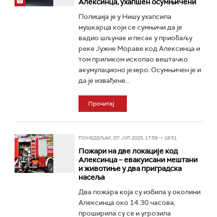
Алексинца, ухапшен осумњичени
Полиција је у Нишу ухапсила
мушкарца који се сумњичи да је
вадио шљунак и песак у приобаљу
реке Јужне Мораве код Алексинца и
том приликом ископао вештачко
акумулационо језеро. Осумњичен је и
да је извађене...
Прочитај
ПОНЕДЕЉАК, 07. ЈУЛ 2025, 17:59 -> 18:51
Пожари на две локације код
Алексинца – евакуисани мештани
и животиње у два приградска
насеља
Два пожара која су избила у околини
Алексинца око 14.30 часова,
проширила су се и угрозила