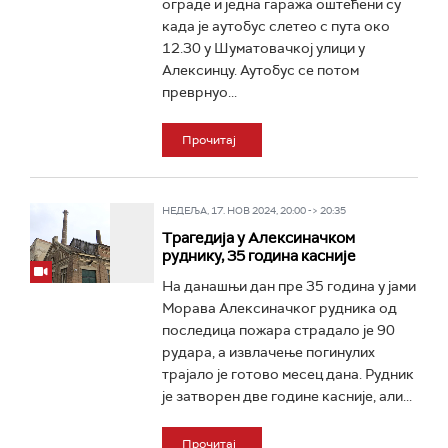
ограде и једна гаража оштећени су
када је аутобус слетео с пута око
12.30 у Шуматовачкој улици у
Алексинцу. Аутобус се потом
преврнуо...
Прочитај
НЕДЕЉА, 17. НОВ 2024, 20:00 -> 20:35
Трагедија у Алексиначком
руднику, 35 година касније
На данашњи дан пре 35 година у јами
Морава Алексиначког рудника од
последица пожара страдало је 90
рудара, а извлачење погинулих
трајало је готово месец дана. Рудник
је затворен две године касније, али...
Прочитај