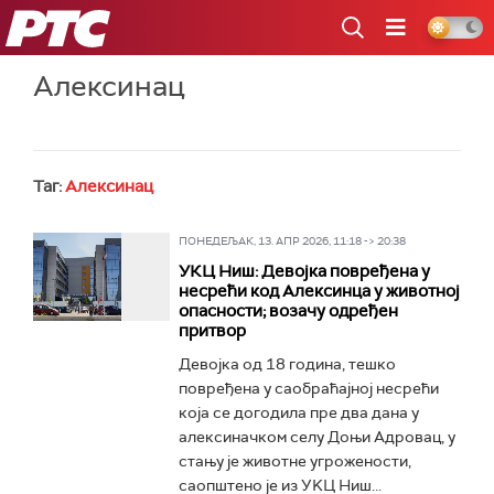
РТС
Алексинац
Таг:
Алексинац
ПОНЕДЕЉАК, 13. АПР 2026, 11:18 -> 20:38
УКЦ Ниш: Девојка повређена у
несрећи код Алексинца у животној
опасности; возачу одређен
притвор
Девојка од 18 година, тешко
повређена у саобраћајној несрећи
која се догодила пре два дана у
алексиначком селу Доњи Адровац, у
стању је животне угрожености,
саопштено је из УKЦ Ниш...