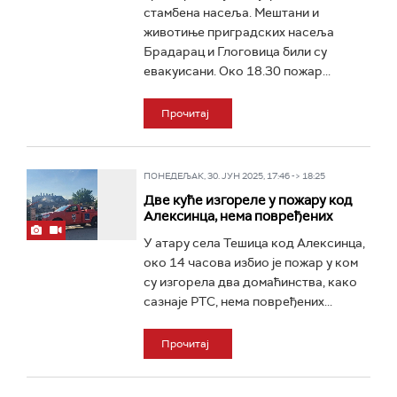
стамбена насеља. Мештани и
животиње приградских насеља
Брадарац и Глоговица били су
евакуисани. Око 18.30 пожар...
Прочитај
ПОНЕДЕЉАК, 30. ЈУН 2025, 17:46 -> 18:25
Две куће изгореле у пожару код
Алексинца, нема повређених
У атару села Тешица код Алексинца,
око 14 часова избио је пожар у ком
су изгорела два домаћинства, како
сазнаје РТС, нема повређених...
Прочитај