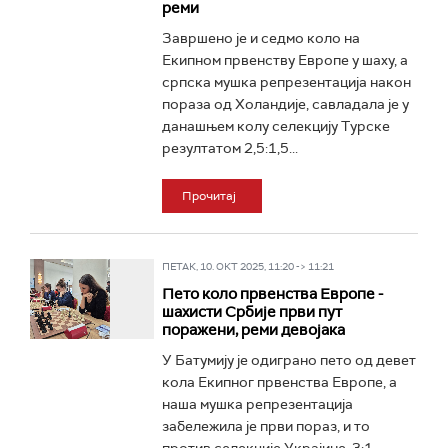
реми
Завршено је и седмо коло на
Екипном првенству Европе у шаху, а
српска мушка репрезентација након
пораза од Холандије, савладала је у
данашњем колу селекцију Турске
резултатом 2,5:1,5...
Прочитај
ПЕТАК, 10. ОКТ 2025, 11:20 -> 11:21
Пето коло првенства Европе -
шахисти Србије први пут
поражени, реми девојака
У Батумију је одиграно пето од девет
кола Екипног првенства Европе, а
наша мушка репрезентација
забележила је први пораз, и то