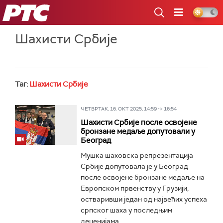
РТС
Шахисти Србије
Таг:
Шахисти Србије
ЧЕТВРТАК, 16. ОКТ 2025, 14:59 -> 16:54
Шахисти Србије после освојене
бронзане медаље допутовали у
Београд
Мушка шаховска репрезентација
Србије допутовала је у Београд
после освојене бронзане медаље на
Европском првенству у Грузији,
остваривши један од највећих успеха
српског шаха у последњим
деценијама...