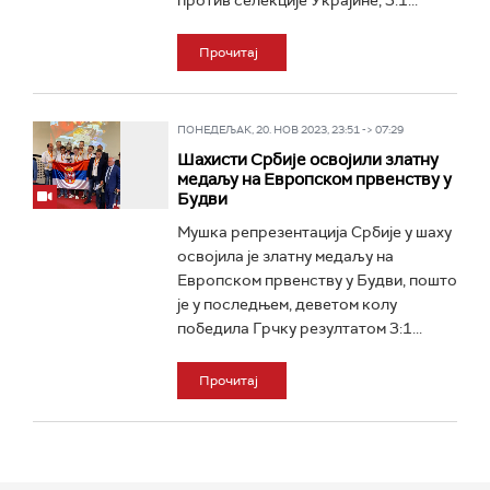
против селекције Украјине, 3:1...
Прочитај
ПОНЕДЕЉАК, 20. НОВ 2023, 23:51 -> 07:29
Шахисти Србије освојили златну
медаљу на Европском првенству у
Будви
Мушка репрезентација Србије у шаху
освојила је златну медаљу на
Европском првенству у Будви, пошто
је у последњем, деветом колу
победила Грчку резултатом 3:1...
Прочитај