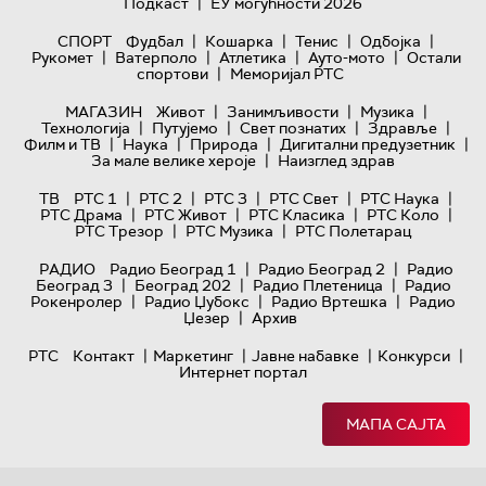
|
Подкаст
ЕУ могућности 2026
|
|
|
|
СПОРТ
Фудбал
Кошарка
Тенис
Одбојка
|
|
|
|
Рукомет
Ватерполо
Атлетика
Ауто-мото
Остали
|
спортови
Меморијал РТС
|
|
|
МАГАЗИН
Живот
Занимљивости
Музика
|
|
|
|
Технологијa
Путујемо
Свет познатих
Здравље
|
|
|
|
Филм и ТВ
Наука
Природа
Дигитални предузетник
|
За мале велике хероје
Наизглед здрав
|
|
|
|
|
ТВ
РТС 1
РТС 2
РТС 3
РТС Свет
РТС Наука
|
|
|
|
РТС Драма
РТС Живот
РТС Класика
РТС Коло
|
|
РТС Трезор
РТС Музика
РТС Полетарац
|
|
РАДИО
Радио Београд 1
Радио Београд 2
Радио
|
|
|
Београд 3
Београд 202
Радио Плетеница
Радио
|
|
|
Рокенролер
Радио Џубокс
Радио Вртешка
Радио
|
Џезер
Архив
|
|
|
|
РТС
Контакт
Маркетинг
Јавне набавке
Конкурси
Интернет портал
МАПА САЈТА