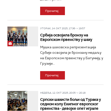
Прочитај
УТОРАК, 14. ОКТ 2025, 17:36 -> 19:57
Србија освојила бронзу на
Европском првенству у шаху
Мушка шаховска репрезентација
Србије освојила је бронзану медаљу
на Европском првенству у Батумију, у
Грузији...
Прочитај
НЕДЕЉА, 12. ОКТ 2025, 20:05 -> 20:18
Српски шахисти бољи од Турака у
седмом колу Екипног европског
првенства - девојке опет играле