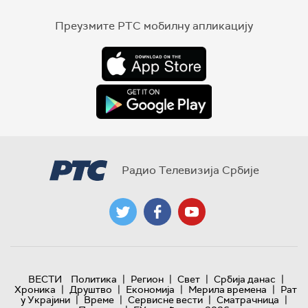
Преузмите РТС мобилну апликацију
Радио Телевизија Србије
|
|
|
|
ВЕСТИ
Политика
Регион
Свет
Србија данас
|
|
|
|
Хроника
Друштво
Економија
Мерила времена
Рат
|
|
|
|
у Украјини
Време
Сервисне вести
Сматрачница