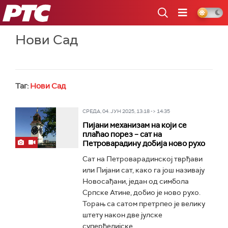
РТС
Нови Сад
Таг:
Нови Сад
СРЕДА, 04. ЈУН 2025, 13:18 -> 14:35
Пијани механизам на који се
плаћао порез – сат на
Петроварадину добија ново рухо
Сат на Петроварадинској тврђави
или Пијани сат, како га још називају
Новосађани, један од симбола
Српске Атине, добио је ново рухо.
Торањ са сатом претрпео је велику
штету након две јулске
суперћелијске...