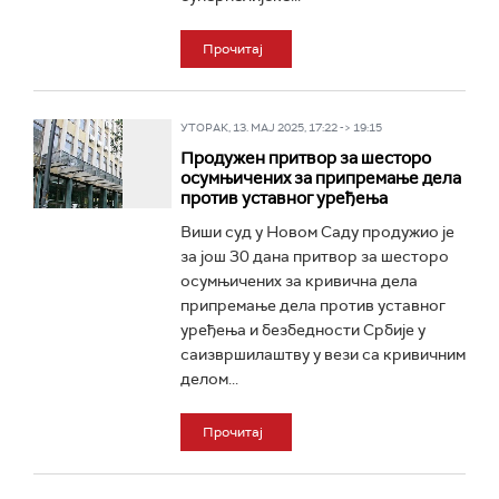
Прочитај
УТОРАК, 13. МАЈ 2025, 17:22 -> 19:15
Продужен притвор за шесторо
осумњичених за припремање дела
против уставног уређења
Виши суд у Новом Саду продужио је
за још 30 дана притвор за шесторо
осумњичених за кривична дела
припремање дела против уставног
уређења и безбедности Србије у
саизвршилаштву у вези са кривичним
делом...
Прочитај