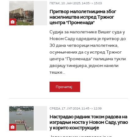
ПЕТАК, 10. ЈАН 2025, 14:05 -> 15:03
Притвор малолетницима због
насилништва испред Тржног
центра "Променада"
Судија за малолетнике Вишег суда у
Новом Саду одредила је притвор до
30 дана четворици малолетника,
осумњичених да су испред Тржног
центра "Променада" палицама тукли
двојицу тинејџера, једном нанели
тешке...
Прочитај
СРЕДА, 17. ЈУЛ 2024, 11:45 -> 12:39
Настрадао радник током радова на
изградњи моста у Новом Саду, упао
у корито конструкције