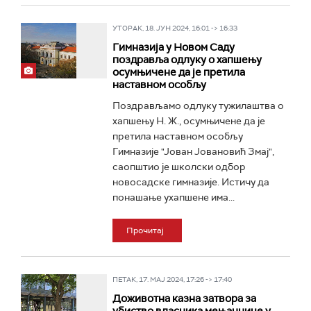
УТОРАК, 18. ЈУН 2024, 16:01 -> 16:33
Гимназија у Новом Саду
поздравља одлуку о хапшењу
осумњичене да је претила
наставном особљу
Поздрављамо одлуку тужилаштва о
хапшењу Н. Ж., осумњичене да је
претила наставном особљу
Гимназије "Јован Јовановић Змај",
саопштио је школски одбор
новосадске гимназије. Истичу да
понашање ухапшене има...
Прочитај
ПЕТАК, 17. МАЈ 2024, 17:26 -> 17:40
Доживотна казна затвора за