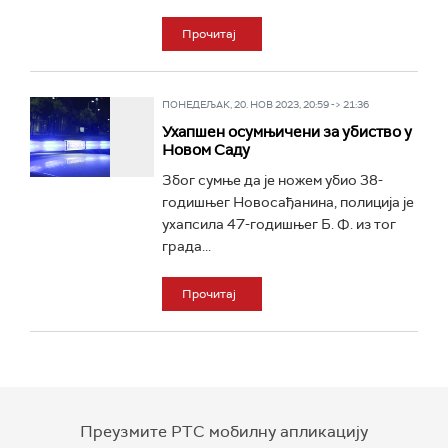
Прочитај
ПОНЕДЕЉАК, 20. НОВ 2023, 20:59 -> 21:36
Ухапшен осумњичени за убиство у
Новом Саду
Због сумње да је ножем убио 38-
годишњег Новосађанина, полиција је
ухапсила 47-годишњег Б. Ф. из тог
града...
Прочитај
Преузмите РТС мобилну апликацију