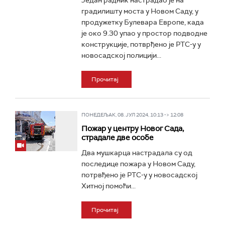
Један радник настрадао је на
градилишту моста у Новом Саду, у
продужетку Булевара Европе, када
је око 9.30 упао у простор пoдводне
конструкције, потврђено je РТС-у у
новосадској полицији...
Прочитај
ПОНЕДЕЉАК, 08. ЈУЛ 2024, 10:13 -> 12:08
Пожар у центру Новог Сада,
страдале две особе
Два мушкарца настрадала су од
последице пожара у Новом Саду,
потрвђено је РТС-у у новосадскoј
Хитној помоћи...
Прочитај