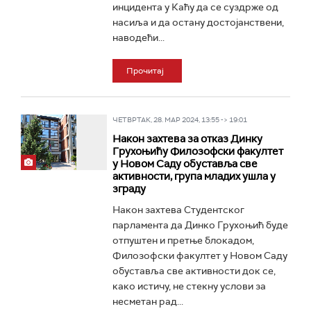
инцидента у Каћу да се суздрже од
насиља и да остану достојанствени,
наводећи...
Прочитај
ЧЕТВРТАК, 28. МАР 2024, 13:55 -> 19:01
Након захтева за отказ Динку
Грухоњићу Филозофски факултет
у Новом Саду обуставља све
активности, група младих ушла у
зграду
Након захтева Студентског
парламента да Динко Грухоњић буде
отпуштен и претње блокадом,
Филозофски факултет у Новом Саду
обуставља све активности док се,
како истичу, не стекну услови за
несметан рад...