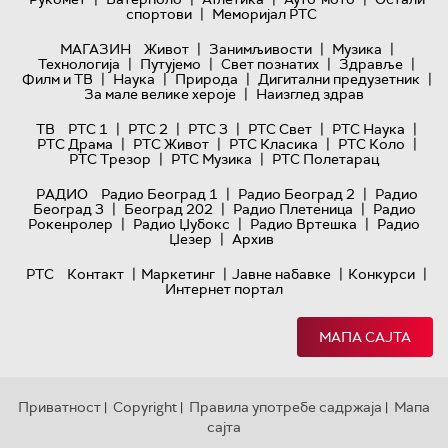
|
спортови
Меморијал РТС
|
|
|
МАГАЗИН
Живот
Занимљивости
Музика
|
|
|
|
Технологијa
Путујемо
Свет познатих
Здравље
|
|
|
|
Филм и ТВ
Наука
Природа
Дигитални предузетник
|
За мале велике хероје
Наизглед здрав
|
|
|
|
|
ТВ
РТС 1
РТС 2
РТС 3
РТС Свет
РТС Наука
|
|
|
|
РТС Драма
РТС Живот
РТС Класика
РТС Коло
|
|
РТС Трезор
РТС Музика
РТС Полетарац
|
|
РАДИО
Радио Београд 1
Радио Београд 2
Радио
|
|
|
Београд 3
Београд 202
Радио Плетеница
Радио
|
|
|
Рокенролер
Радио Џубокс
Радио Вртешка
Радио
|
Џезер
Архив
|
|
|
|
РТС
Контакт
Маркетинг
Јавне набавке
Конкурси
Интернет портал
МАПА САЈТА
Приватност
Copyright
Правила употребе садржаја
Мапа
|
|
|
сајта