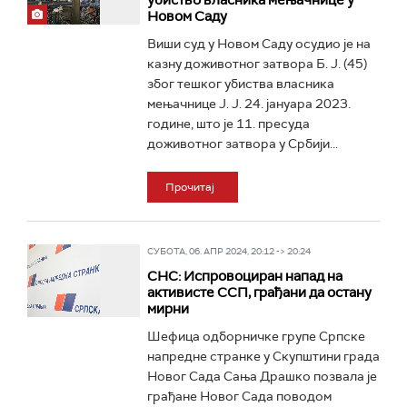
убиство власника мењачнице у
Новом Саду
Виши суд у Новом Саду осудио је на
казну доживотног затвора Б. Ј. (45)
због тешког убиства власника
мењачнице Ј. Ј. 24. јануара 2023.
године, што је 11. пресуда
доживотног затвора у Србији...
Прочитај
СУБОТА, 06. АПР 2024, 20:12 -> 20:24
СНС: Испровоциран напад на
активисте ССП, грађани да остану
мирни
Шефица одборничке групе Српске
напредне странке у Скупштини града
Новог Сада Сања Драшко позвала је
грађане Новог Сада поводом