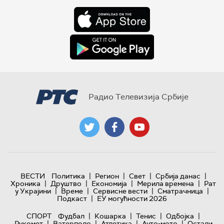
Радио Телевизија Србије
|
|
|
|
ВЕСТИ
Политика
Регион
Свет
Србија данас
|
|
|
|
Хроника
Друштво
Економија
Мерила времена
Рат
|
|
|
|
у Украјини
Време
Сервисне вести
Сматрачница
|
Подкаст
ЕУ могућности 2026
|
|
|
|
СПОРТ
Фудбал
Кошарка
Тенис
Одбојка
|
|
|
|
Рукомет
Ватерполо
Атлетика
Ауто-мото
Остали