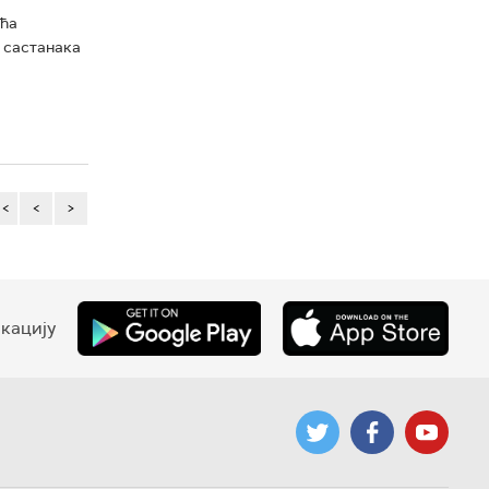
ећа
 састанака
<<
<
>
кацију