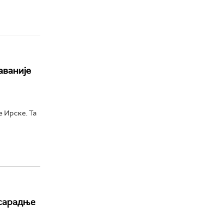
аваније
 Ирске. Та
 сарадње