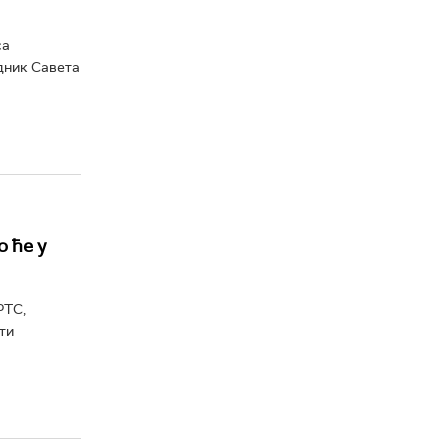
са
дник Савета
 ће у
РТС,
ти