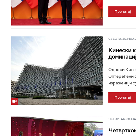
Прочитај
СУБОТА, 30. МАЈ 20
Кинески к
доминациј
Односи Кине и
Оптерећени 
израженији су
Прочитај
ЧЕТВРТАК, 28. МАЈ
Четвртком