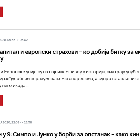
26, 05:55 -> 06:02
апитал и европски страхови – ко добија битку за 
у
 Европске уније су на најнижем нивоу у историји, сматрају упућен
су међусобним неразумевањем и спорењима, а супротстављени с
 него икада...
 2026, 22:53 -> 22:58
 у 9: Симпо и Јумко у борби за опстанак – како ки