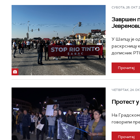
СУБОТА, 26. ОКТ 20
Завршен п
Јевремовц
У Шапцу је о
раскрсницу к
дописник РТС-
Прочитај
ЧЕТВРТАК, 24. ОКТ
Протест у
На Градском 
говорили пре
Прочитај