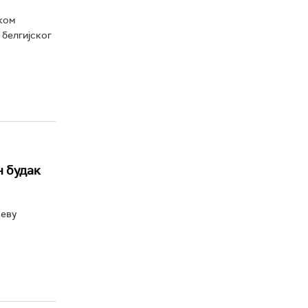
ском
 белгијског
н будак
љеву