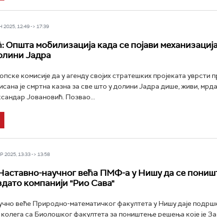
2025, 12:49 -> 17:39
: Општа мобилизација када се појави механизација
долини Јадра
пске комисије да у агенду својих стратешких пројеката уврсти п
исана је смртна казна за све што у долини Јадра дише, живи, мрда
ксандар Јовановић. Позвао...
 2025, 13:33 -> 13:58
аставно-научног већа ПМФ-a у Нишу да се пониш
дато компанији "Рио Сава"
чно веће Природно-математичког факултета у Нишу даје подршк
 колега са Биолошког факултета за поништење решења које је За