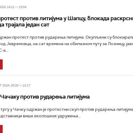
24, 14:11 -> 15:04
ротест против литијума у Шапцу, блокада раскрсн
а трајала један сат
држан протест против рударења литијума. Окупљени су блокирал
од Јевремовца, на сат времена на обилазном путу за Лозницу, ја
а...
 2024, 20:20 -> 21:17
 Чачаку против рударења литијума
тргу у Чачку одржан је протестни скуп против рударења литијума
дставници више еколошких удружења...