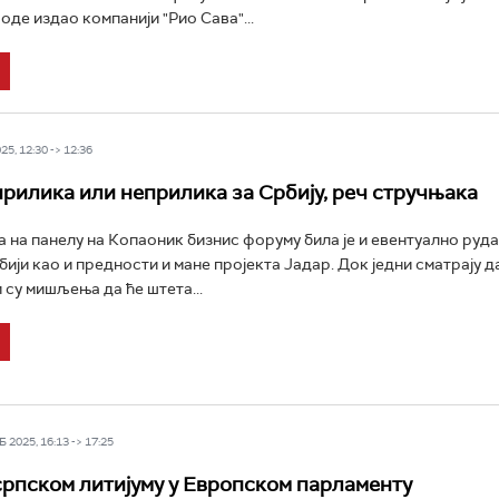
оде издао компанији "Рио Сава"...
5, 12:30 -> 12:36
 прилика или неприлика за Србију, реч стручњака
а на панелу на Копаоник бизнис форуму била је и евентуално руд
бији као и предности и мане пројекта Јадар. Док једни сматрају д
 су мишљења да ће штета...
 2025, 16:13 -> 17:25
српском литијуму у Европском парламенту