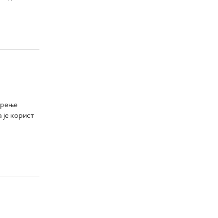
арење
а је корист