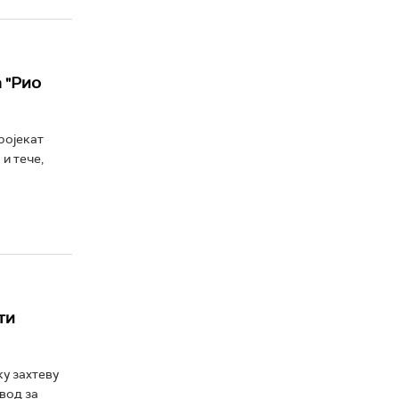
 "Рио
ројекат
 и тече,
ти
у захтеву
вод за