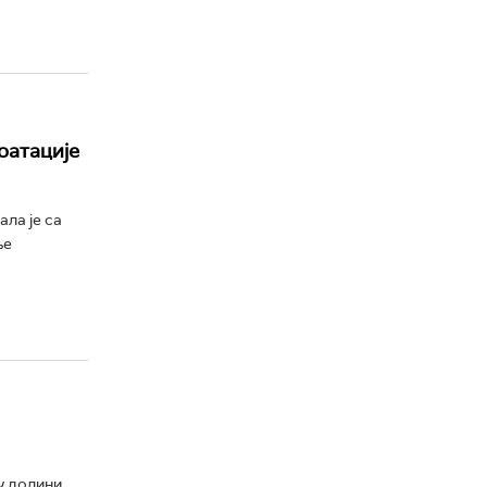
оатације
ла је са
ње
у долини