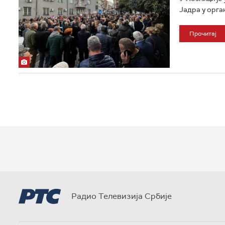
Јадра у орга
Прочитај
Радио Телевизија Србије