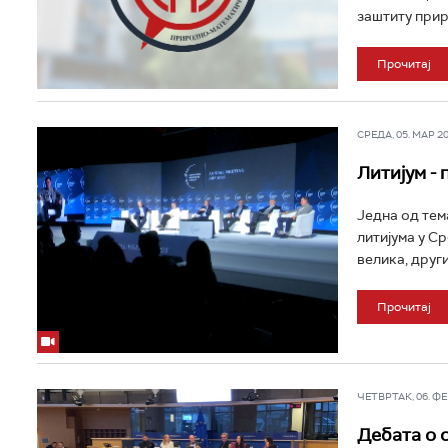
заштиту прир
Прочитај
СРЕДА, 05. МАР 202
Литијум -
Једна од тем
литијума у Ср
велика, други
Прочитај
ЧЕТВРТАК, 06. ФЕБ
Дебата о 