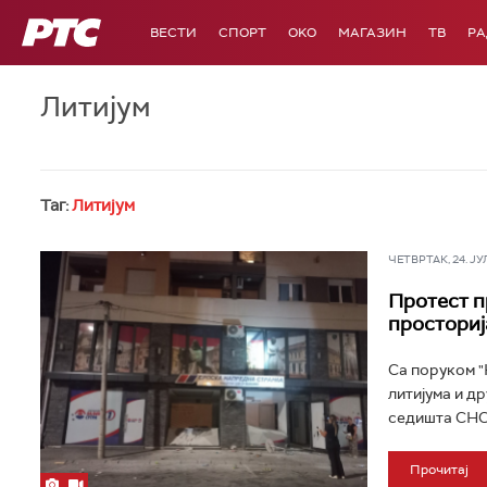
РТС
ВЕСТИ
СПОРТ
OKO
МАГАЗИН
ТВ
Р
Литијум
Таг:
Литијум
ЧЕТВРТАК, 24. ЈУЛ 
Протест п
просториј
Са поруком "
литијума и д
седишта СНС-
Прочитај