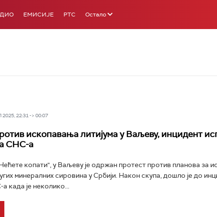
АДИО
ЕМИСИЈЕ
РТС
Остало
2025, 22:31 -> 00:07
ротив ископавања литијума у Ваљеву, инцидент ис
а СНС-а
Нећете копати", у Ваљеву је одржан протест против планова за 
ругих минералних сировина у Србији. Након скупа, дошло је до ин
а када је неколико...