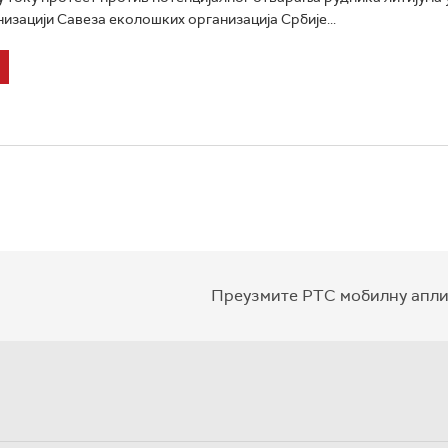
низацији Савеза еколошких организација Србије...
Преузмите РТС мобилну апли