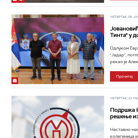
ЧЕТВРТАК, 05. ЈУН 
Јовановић
Тинта" у 
Одлуком Евро
"Јадар", потп
рекао је Але
Прочитај
ЧЕТВРТАК, 13. МАР
Подршка Н
решење из
Наставно-нау
колегиница и