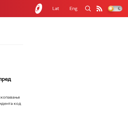
Lat
Eng
пред
ископавање
цидента код