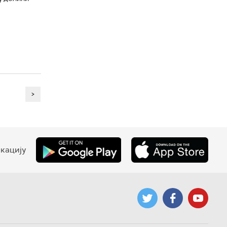
>
кацију