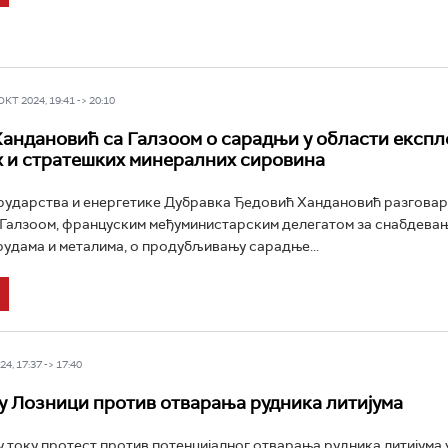
Т 2024, 19:41 -> 20:10
андановић са Галзоом о сарадњи у области експл
 и стратешких минералних сировина
ударства и енергетике Дубравка Ђедовић Хандановић разговара
Галзоом, француским међуминистарским делегатом за снабдева
удама и металима, о продубљивању сарадње...
4, 17:37 -> 17:40
у Лозници против отварања рудника литијума
 у току протест против потенцијалног отварања рудника литијума 