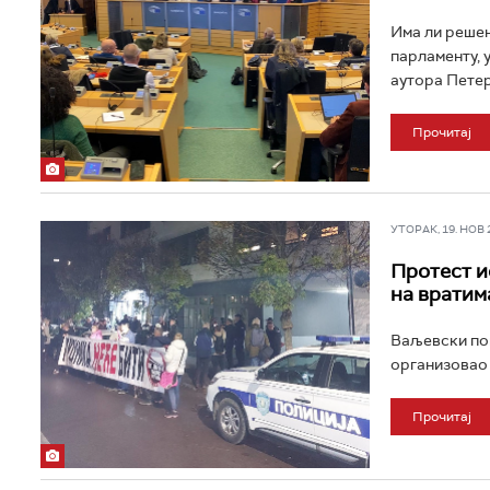
Има ли решењ
парламенту, у
аутора Петер
Прочитај
УТОРАК, 19. НОВ 20
Протест и
на вратим
Ваљевски пок
организовао н
Прочитај