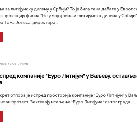
а за литијумску дилему у Србији? То је била тема дебате у Европ
з пројекцију филма "Не у мојој земљи -литијумска дилема у Србији"
а Тома Јонеса, директора...
24, 19:50 -> 20:28
спред компаније "Еуро Литијум" у Ваљеву, оставље
а
рет отпора је испред просторија компаније "Еуро Литијум" у Ва
ови протест. Захтевају исељење "Еуро Литијума" из тог града...