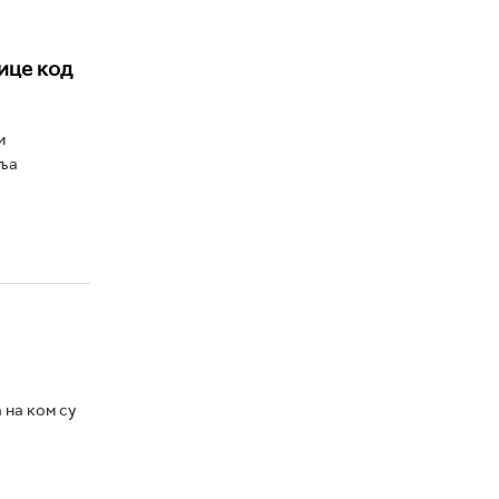
ице код
и
вља
 на ком су