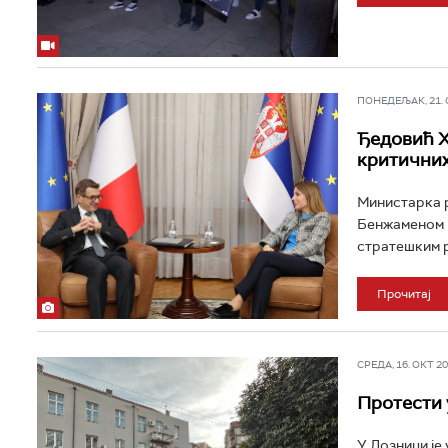
ПОНЕДЕЉАК, 21. ОК
Ђедовић Х
критичних
Министарка р
Бенжаменом 
стратешким р
Прочитај
СРЕДА, 16. ОКТ 202
Протести 
У Лозници је