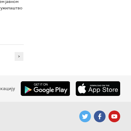
ем јавном
 тужилаштво
>
кацију