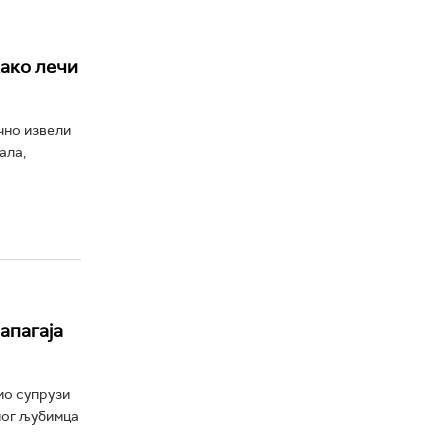
како лечи
чно извели
ала,
апагаја
ио супрузи
ћног љубимца