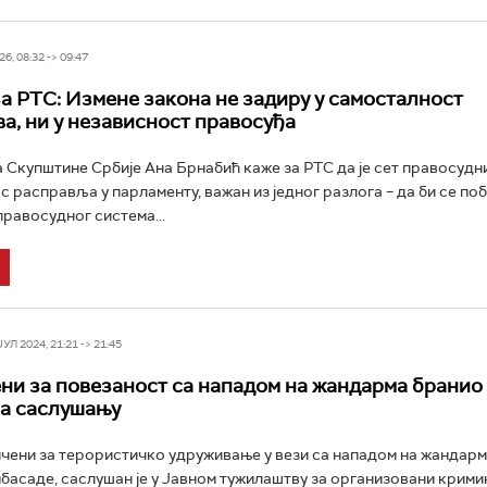
6, 08:32 -> 09:47
а РТС: Измене закона не задиру у самосталност
а, ни у независност правосуђа
Скупштине Србије Ана Брнабић каже за РТС да је сет правосудни
ас расправља у парламенту, важан из једног разлога – да би се п
равосудног система...
Л 2024, 21:21 -> 21:45
и за повезаност са нападом на жандарма бранио 
а саслушању
њичени за терористичко удруживање у вези са нападом на жандар
басаде, саслушан је у Јавном тужилаштву за организовани кримин