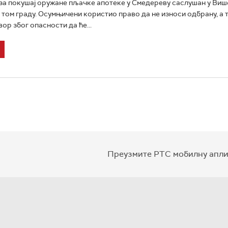
а покушај оружане пљачке апотеке у Смедереву саслушан у Виш
 том граду. Осумњичени користио право да не износи одбрану, а
ор због опасности да ће...
Преузмите РТС мобилну апли