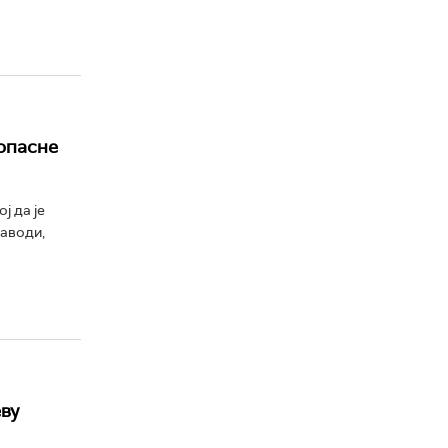
 опасне
ј да је
наводи,
ву