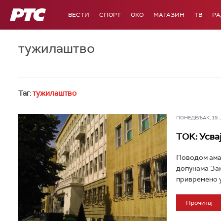
РТС
ВЕСТИ
СПОРТ
OKO
МАГАЗИН
ТВ
Р
тужилаштво
Таг:
тужилаштво
ПОНЕДЕЉАК, 19. ЈА
ТОК: Усва
Поводом ама
допунама Зако
привремено у
Прочитај