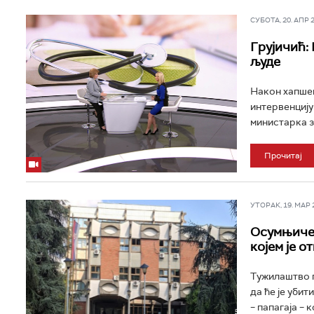
СУБОТА, 20. АПР 20
Грујичић:
људе
Након хапшењ
интервенцију
министарка з
Прочитај
УТОРАК, 19. МАР 20
Осумњичен
којем је о
Тужилаштво п
да ће је уби
– папагаја – к