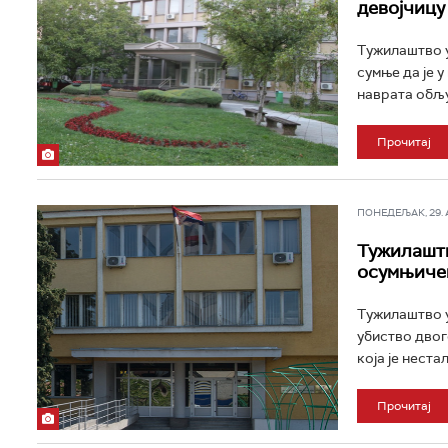
девојчицу
Тужилаштво у
сумње да је 
наврата обљу
Прочитај
ПОНЕДЕЉАК, 29. АП
Тужилаштв
осумњичен
Тужилаштво у
убиство двог
која је нестал
Прочитај