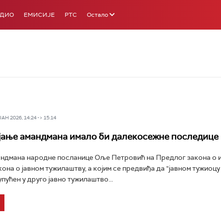
АДИО
ЕМИСИЈЕ
РТС
Остало
Н 2026, 14:24 -> 15:14
јање амандмана имало би далекосежне последице
ндмана народне посланице Оље Петровић на Предлог закона о 
на о јавном тужилаштву, а којим се предвиђа да "јавном тужиоцу 
пућен у друго јавно тужилаштво...