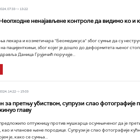
24, 07:33 -> 13:22
 Неопходне ненајављене контроле да видимо ко и 
а лекара и козметичара "Беомедикуса" због сумње да су нестру
 на пацијенткињи, због којег је дошло до деформитета њеног стоп
дравља Даница Грујичић поручује...
24, 14:22 -> 15:03
 за претњу убиством, супрузи слао фотографије п
ткинуо главу
редложило оптужницу против мушкарца осумњиченог да је прет
ти, као и чланове њене породице. Супрузи је слао фотографије ку
ојем је, како се сумња...