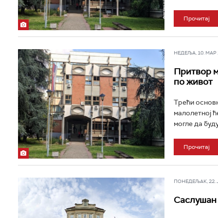
Прочитај
НЕДЕЉА, 10. МАР 2
Притвор м
по живот
Трећи основн
малолетној ћ
могле да буду
Прочитај
ПОНЕДЕЉАК, 22. ЈА
Саслушан 