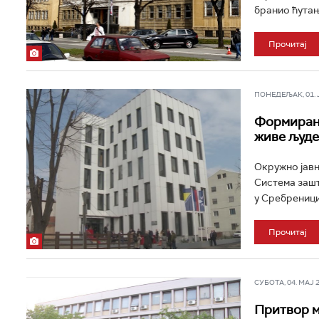
бранио ћутањ
Прочитај
ПОНЕДЕЉАК, 01. ЈУ
Формиран 
живе људе
Окружно јавн
Система зашт
у Сребреници.
Прочитај
СУБОТА, 04. МАЈ 20
Притвор м