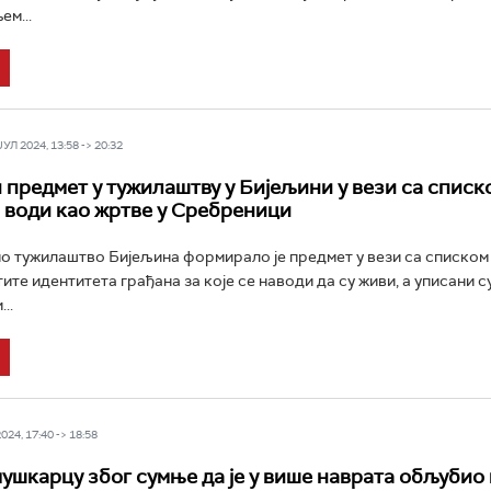
ем...
Л 2024, 13:58 -> 20:32
предмет у тужилаштву у Бијељини у вези са списко
 води као жртве у Сребреници
о тужилаштво Бијељина формирало је предмет у вези са списком
ите идентитета грађана за које се наводи да су живи, а уписани с
..
24, 17:40 -> 18:58
ушкарцу због сумње да је у више наврата обљубио