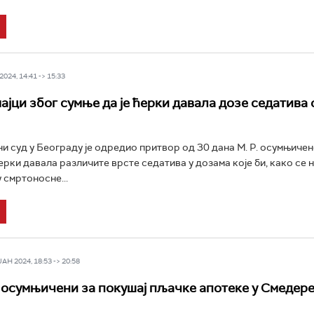
024, 14:41 -> 15:33
ајци због сумње да је ћерки давала дозе седатива
и суд у Београду је одредио притвор од 30 дана М. Р. осумњичено
ерки давала различите врсте седатива у дозама које би, како се 
 смртоносне...
Н 2024, 18:53 -> 20:58
осумњичени за покушај пљачке апотеке у Смедере