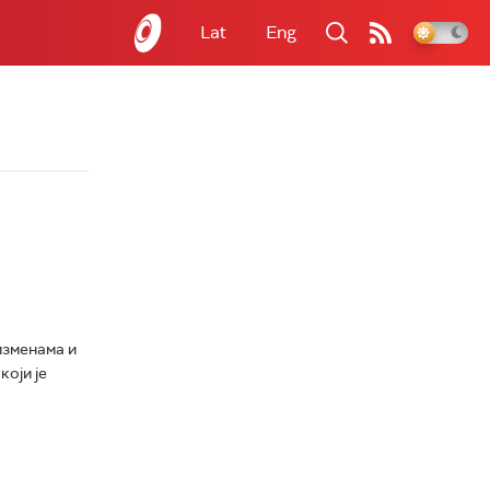
Lat
Eng
изменама и
који је