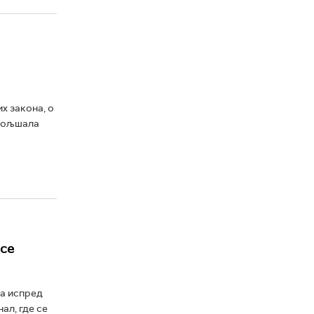
х закона, о
обољшала
се
ма испред
ал, где се