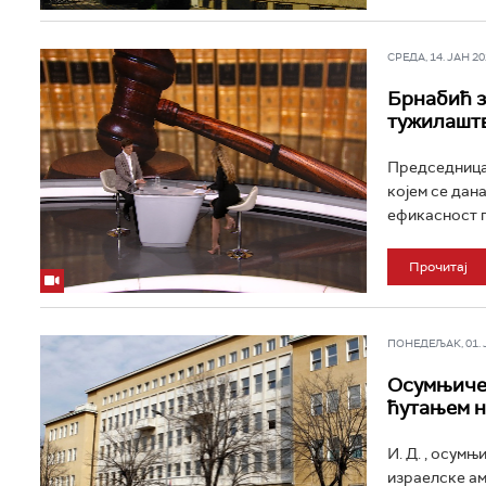
СРЕДА, 14. ЈАН 202
Брнабић з
тужилаштв
Председница 
којем се дан
ефикасност п
Прочитај
ПОНЕДЕЉАК, 01. ЈУ
Осумњичен
ћутањем н
И. Д. , осум
израелске ам