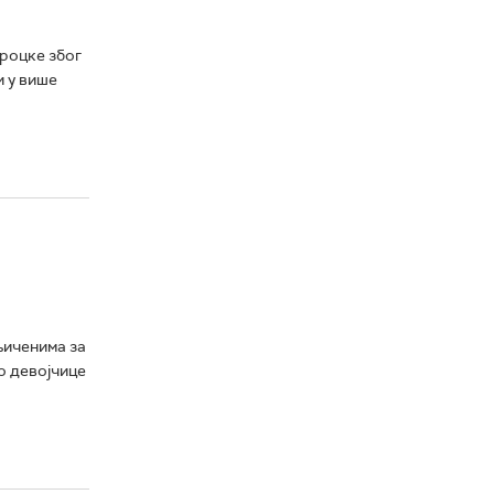
роцке због
и у више
њиченима за
о девојчице