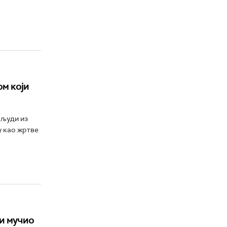
м који
 људи из
у као жртве
 и мучио