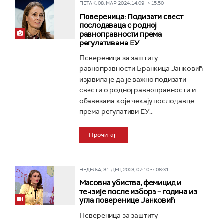
ПЕТАК, 08. МАР 2024, 14:09 -> 15:50
Повереница: Подизати свест
послодаваца о родној
равноправности према
регулативама ЕУ
Повереница за заштиту
равноправности Бранкица Јанковић
изјавила је да је важно подизати
свести о родној равноправности и
обавезама које чекају послодавце
према регулативи ЕУ...
Прочитај
НЕДЕЉА, 31. ДЕЦ 2023, 07:10 -> 08:31
Масовна убиства, фемицид и
тензије после избора – година из
угла поверенице Јанковић
Повереница за заштиту