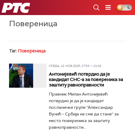
РТС
Повереница
Таг:
Повереница
СРЕДА, 12. НОВ 2025, 17:54 -> 21:42
Антонијевић потврдио да је
кандидат СНС-а за повереника за
заштиту равноправности
Правник Милан Антонијевић
потврдио је да је кандидат
посланичке групе "Александар
Вучић – Србија не сме да стане" за
место повереника за заштиту
равноправности...