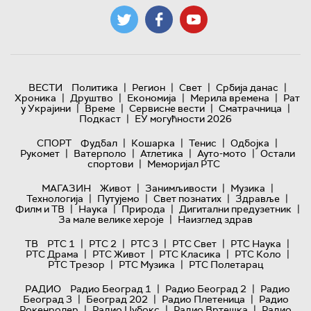
|
|
|
|
ВЕСТИ
Политика
Регион
Свет
Србија данас
|
|
|
|
Хроника
Друштво
Економија
Мерила времена
Рат
|
|
|
|
у Украјини
Време
Сервисне вести
Сматрачница
|
Подкаст
ЕУ могућности 2026
|
|
|
|
СПОРТ
Фудбал
Кошарка
Тенис
Одбојка
|
|
|
|
Рукомет
Ватерполо
Атлетика
Ауто-мото
Остали
|
спортови
Меморијал РТС
|
|
|
МАГАЗИН
Живот
Занимљивости
Музика
|
|
|
|
Технологијa
Путујемо
Свет познатих
Здравље
|
|
|
|
Филм и ТВ
Наука
Природа
Дигитални предузетник
|
За мале велике хероје
Наизглед здрав
|
|
|
|
|
ТВ
РТС 1
РТС 2
РТС 3
РТС Свет
РТС Наука
|
|
|
|
РТС Драма
РТС Живот
РТС Класика
РТС Коло
|
|
РТС Трезор
РТС Музика
РТС Полетарац
|
|
РАДИО
Радио Београд 1
Радио Београд 2
Радио
|
|
|
Београд 3
Београд 202
Радио Плетеница
Радио
|
|
|
Рокенролер
Радио Џубокс
Радио Вртешка
Радио