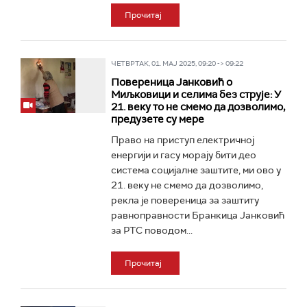
Прочитај
ЧЕТВРТАК, 01. МАЈ 2025, 09:20 -> 09:22
Повереница Јанковић о
Миљковици и селима без струје: У
21. веку то не смемо да дозволимо,
предузете су мере
Право на приступ електричној
енергији и гасу морају бити део
система социјалне заштите, ми ово у
21. веку не смемо да дозволимо,
рекла је повереница за заштиту
равноправности Бранкица Јанковић
за РТС поводом...
Прочитај