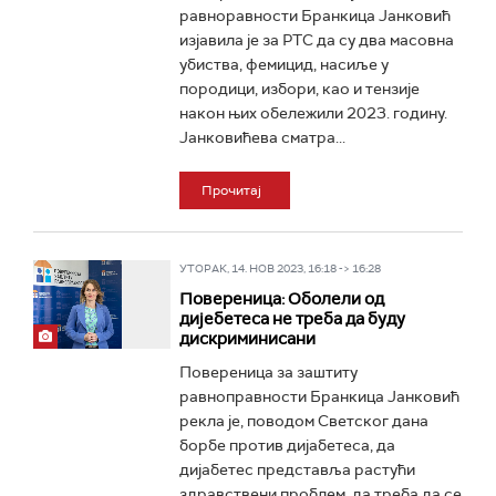
равноравности Бранкица Јанковић
изјавила је за РТС да су два масовна
убиства, фемицид, насиље у
породици, избори, као и тензије
након њих обележили 2023. годину.
Јанковићева сматра...
Прочитај
УТОРАК, 14. НОВ 2023, 16:18 -> 16:28
Повереница: Оболели од
дијебетеса не треба да буду
дискриминисани
Повереница за заштиту
равноправности Бранкица Јанковић
рекла је, поводом Светског дана
борбе против дијабетеса, да
дијабетес представља растући
здравствени проблем, да треба да се