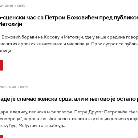
4, 08:48 -> 08:59
сценски час са Петром Божовићем пред публико
Метохији
 Божовић борави на Косову и Метохији, где у више средина говор
менитих српских књижевника и мислилаца. Први сусрет са публик
ници...
23, 09:40 -> 09:55
аде је сламао женска срца, али и његово је остало
ара, владику, песника и филозофа, Петра Другог Петровића Њег
женомрсца“, вероватно због познатих цитата у својим делима у кој
ску ћуд. Међутим, то је заблуда...