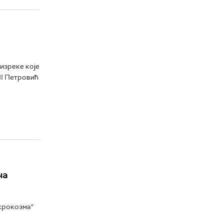
изреке које
II Петровић
ча
икрокозма“