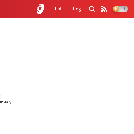
Lat
Eng
е
илма у