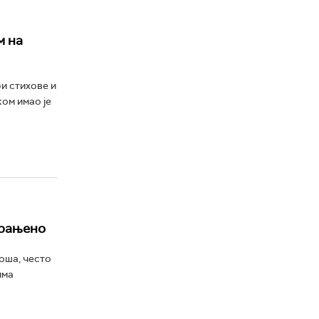
м на
и стихове и
ом имао је
 рањено
оша, често
има