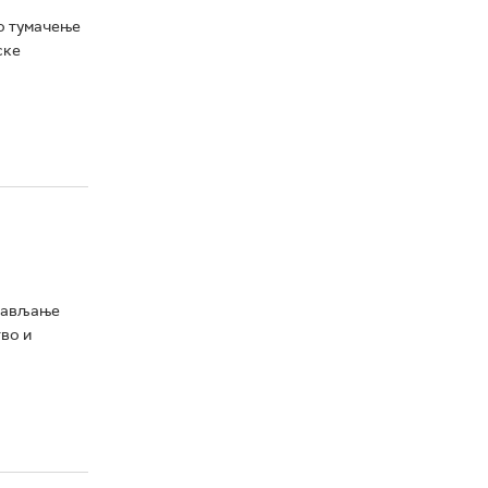
о тумачење
ске
бнављање
во и