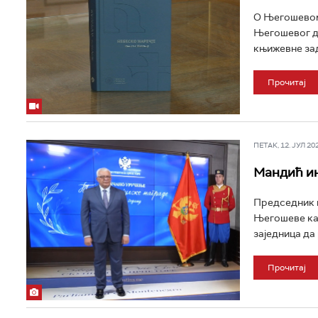
О Његошевом 
Његошевог де
књижевне зад
Прочитај
ПЕТАК, 12. ЈУЛ 202
Мандић и
Председник 
Његошеве кап
заједница да 
Прочитај