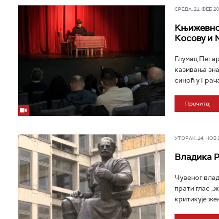
СРЕДА, 21. ФЕБ 202
Књижевно-
Косову и 
Глумац Петар
казивања зна
синоћ у Грача
Прочитај
УТОРАК, 14. НОВ 20
Владика Р
Чувеног влад
прати глас „
критикује жен