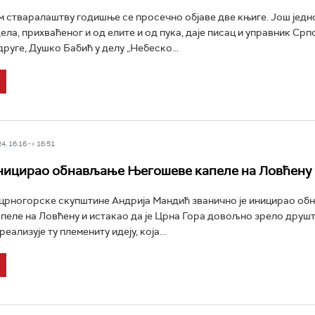
стваралаштву годишње се просечно објаве две књиге. Још једн
ла, прихваћеног и од елите и од пука, даје писац и управник Срп
руге, Душко Бабић у делу „Небеско...
4, 16:16 -> 16:51
ницирао обнављање Његошеве капеле на Ловћену
црногорске скупштине Андрија Мандић званично је иницирао о
еле на Ловћену и истакао да је Црна Гора довољно зрело друшт
реализује ту племениту идеју, која...