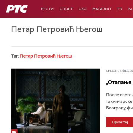
РТС
ВЕСТИ
СПОРТ
OKO
МАГАЗИН
ТВ
Р
Петар Петровић Његош
Таг:
Петар Петровић Његош
СРЕДА, 04. ФЕБ 202
„Отапање 
После светск
такмичарске 
Београду, фи
Прочитај