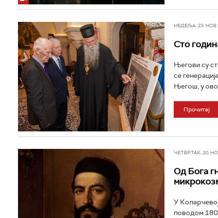
НЕДЕЉА, 23. НОВ 2
Сто годин
Његови су ст
се генерација
Његош, у ово
Прочитај
ЧЕТВРТАК, 20. НОВ
Од Бога г
микрокоз
У Коларчевој
поводом 180 