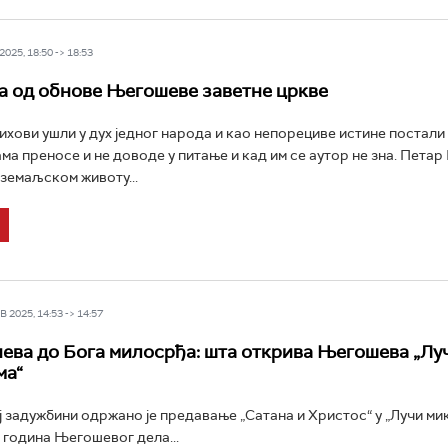
025, 18:50 -> 18:53
а од обнове Његошеве заветне цркве
ихови ушли у дух једног народа и као непорециве истине постали 
ма преносе и не доводе у питање и кад им се аутор не зна. Петар 
земаљском животу...
 2025, 14:53 -> 14:57
нева до Бога милосрђа: шта открива Његошева „Лу
ма“
 задужбини одржано је предавање „Сатана и Христос“ у „Лучи м
година Његошевог дела...