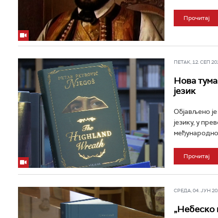
Прочитај
ПЕТАК, 12. СЕП 202
Нова тума
језик
Објављено је
језику, у пр
међународној
Прочитај
СРЕДА, 04. ЈУН 202
„Небеско 