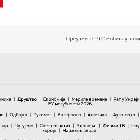
Преузмите РТС мобилну апли
|
|
|
|
оника
Друштво
Економија
Мерила времена
Рат у Украји
ЕУ могућности 2026
|
|
|
|
|
|
ис
Одбојка
Рукомет
Ватерполо
Атлетика
Ауто-мото
|
|
|
|
|
гијa
Путујемо
Свет познатих
Здравље
Филм и ТВ
Нау
|
хероје
Наизглед здрав