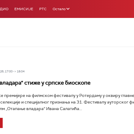
АДИО
ЕМИСИЈЕ
РТС
Остало
6, 17:00 -> 18:04
владара“ стиже у српске биоскопе
е премијере на филмском фестивалу у Ротердаму у оквиру главн
селекције и специјалног признања на 31. Фестивалу ауторског ф
лм „Отапање владара“ Ивана Салатића...