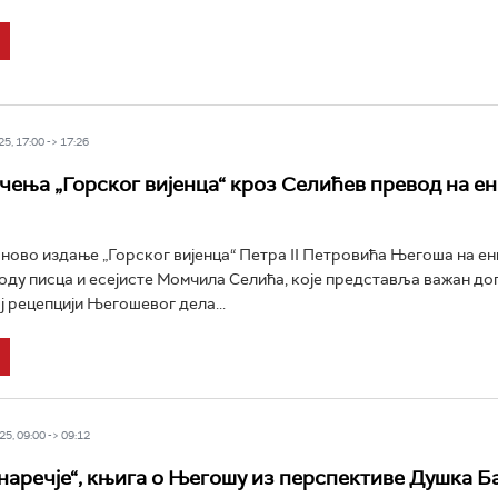
5, 17:00 -> 17:26
чења „Горског вијенца“ кроз Селићев превод на е
 ново издање „Горског вијенца“ Петра II Петровића Његоша на е
еводу писца и есејисте Момчила Селића, које представља важан д
 рецепцији Његошевог дела...
5, 09:00 -> 09:12
наречје“, књига о Његошу из перспективе Душка Б