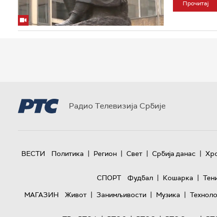
Прочитај
Радио Телевизија Србије
|
|
|
|
ВЕСТИ
Политика
Регион
Свет
Србија данас
Хр
|
|
СПОРТ
Фудбал
Кошарка
Тен
|
|
|
МАГАЗИН
Живот
Занимљивости
Музика
Техноло