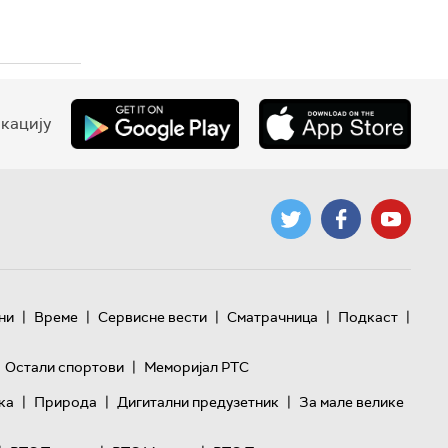
кацију
|
|
|
|
|
ни
Време
Сервисне вести
Сматрачница
Подкаст
|
Остали спортови
Меморијал РТС
|
|
|
ка
Природа
Дигитални предузетник
За мале велике