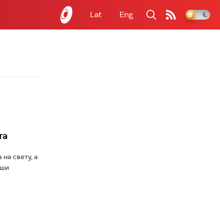
Lat
Eng
та
 на свету, а
аши