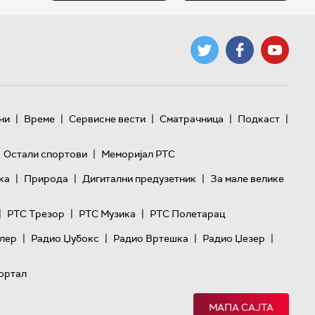
|
|
|
|
|
ни
Време
Сервисне вести
Сматрачница
Подкаст
|
Остали спортови
Меморијал РТС
|
|
|
ка
Природа
Дигитални предузетник
За мале велике
|
|
|
РТС Трезор
РТС Музика
РТС Полетарац
|
|
|
|
лер
Радио Џубокс
Радио Вртешка
Радио Џезер
ортал
МАПА САЈТА