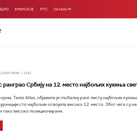
АДИО
ЕМИСИЈЕ
РТС
Остало
е
 2025, 09:06 -> 12:51
с ранграо Србију на 12. место најбољих кухиња све
рма, Taste Atlas, објавила је глобалну ранг листу најбољих кухиња
куренцији сто најбољих освојила високо 12. место. Због чега су н
и тако високо позиционирани...