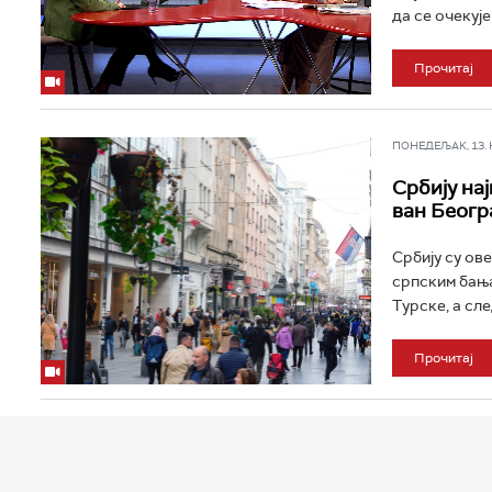
да се очекуј
Прочитај
ПОНЕДЕЉАК, 13. НО
Србију на
ван Беогр
Србију су ове
српским бања
Турске, а сле
Прочитај