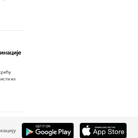
тинације
крећу
исти из
кацију