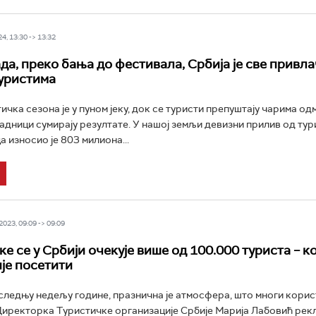
4, 13:30 -> 13:32
да, преко бања до фестивала, Србија је све привла
уристима
ичка сезона је у пуном јеку, док се туристи препуштају чарима од
адници сумирају резултате. У нашој земљи девизни прилив од тур
 износио је 803 милиона...
023, 09:09 -> 09:09
е се у Србији очекује више од 100.000 туриста – ко
је посетити
следњу недељу године, празнична је атмосфера, што многи корис
Директорка Туристичке организације Србије Марија Лабовић рекл