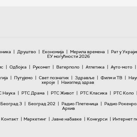
|
|
|
|
оника
Друштво
Економија
Мерила времена
Рат у Украји
ЕУ могућности 2026
|
|
|
|
|
|
ис
Одбојка
Рукомет
Ватерполо
Атлетика
Ауто-мото
|
|
|
|
|
гијa
Путујемо
Свет познатих
Здравље
Филм и ТВ
Нау
|
хероје
Наизглед здрав
|
|
|
|
С Наука
РТС Драма
РТС Живот
РТС Класика
РТС Коло
|
|
|
 Београд 3
Београд 202
Радио Плетеница
Радио Рокенро
Архив
|
|
|
|
Контакт
Маркетинг
Јавне набавке
Конкурси
Интернет п