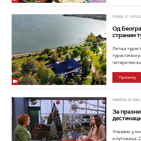
СРЕДА, 17. ЈУЛ 202
Од Београ
страним т
Летња турист
туристички р
четири месеца
Прочитај
НЕДЕЉА, 24. ДЕЦ 2
За празник
дестинаци
Улазимо у по
и путовања. 