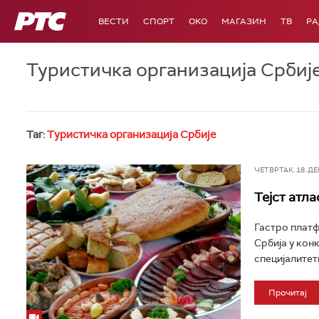
РТС
ВЕСТИ
СПОРТ
OKO
МАГАЗИН
ТВ
Р
Туристичка организација Србиј
Таг:
Туристичка организација Србије
ЧЕТВРТАК, 18. ДЕЦ
Тејст атла
Гастро платфо
Србија у кон
специјалитет
Прочитај