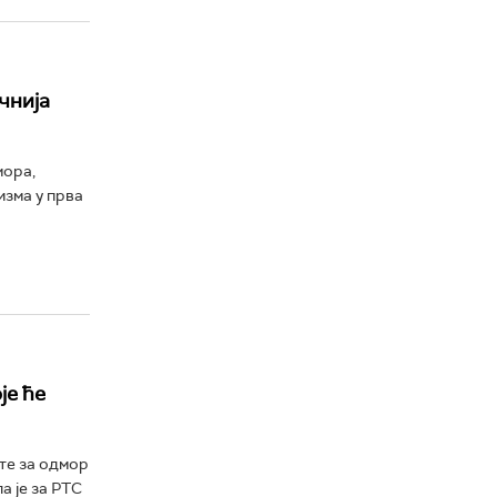
чнија
мора,
изма у прва
је ће
те за одмор
а је за РТС