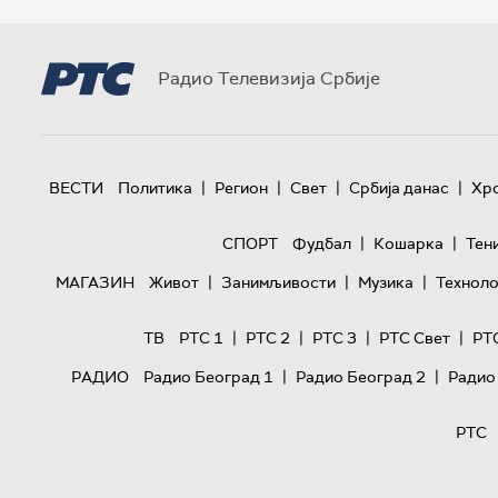
Радио Телевизија Србије
|
|
|
|
ВЕСТИ
Политика
Регион
Свет
Србија данас
Хр
|
|
СПОРТ
Фудбал
Кошарка
Тен
|
|
|
МАГАЗИН
Живот
Занимљивости
Музика
Техноло
|
|
|
|
ТВ
РТС 1
РТС 2
РТС 3
РТС Свет
РТ
|
|
РАДИО
Радио Београд 1
Радио Београд 2
Радио
РТС