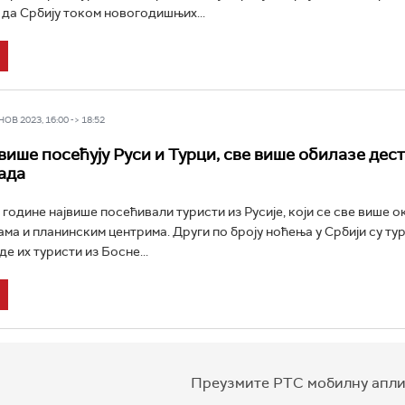
е да Србију током новогодишњих...
В 2023, 16:00 -> 18:52
јвише посећују Руси и Турци, све више обилазе дес
ада
 године највише посећивали туристи из Русије, који се све више о
ма и планинским центрима. Други по броју ноћења у Србији су тур
де их туристи из Босне...
Преузмите РТС мобилну апли