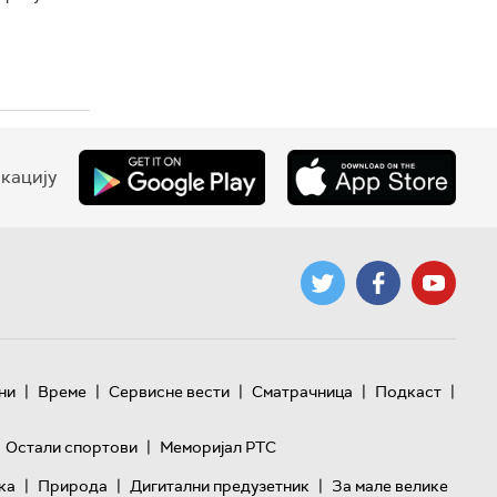
кацију
|
|
|
|
|
ни
Време
Сервисне вести
Сматрачница
Подкаст
|
Остали спортови
Меморијал РТС
|
|
|
ка
Природа
Дигитални предузетник
За мале велике