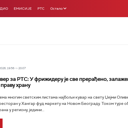
АДИО
ЕМИСИЈЕ
РТС
Остало
26, 19:56 -> 20:07
вер за РТС: У фрижидеру је све прерађено, залаже
 праву храну
ема многим светским листама најбољи кувар на свету Џејми Оливе
ресторан у Хангар фуд маркету на Новом Београду. Током туре о
ана у региону, једини...