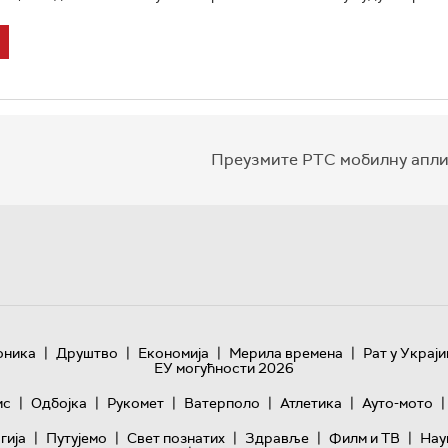
Преузмите РТС мобилну апли
|
|
|
|
оника
Друштво
Економија
Мерила времена
Рат у Украји
ЕУ могућности 2026
|
|
|
|
|
|
ис
Одбојка
Рукомет
Ватерполо
Атлетика
Ауто-мото
|
|
|
|
|
гијa
Путујемо
Свет познатих
Здравље
Филм и ТВ
Нау