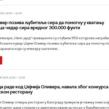
24, 20:45 -> 22:45
вер позива љубитеље сира да помогну у хватању
а чедар сира вредног 300.000 фунти
лекари „Нилс јард“ преваранти су отуђили 950 котурова награђ
Познати кувар Џејми Оливер позива љубитеље сира да помогну по
араната који су млекару оштетили...
 2023, 21:00 -> 12:20
да раде код Џејмија Оливера, навала због конкурса
ском ресторану
и Оливер отвара ресторан у Београду привукла је пажњу оних кој
ом целог дана стизали су заинтересовани за посао у будућем ресто