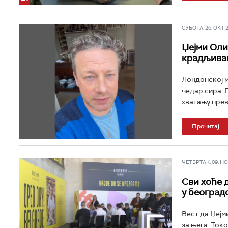
СУБОТА, 26. ОКТ 20
Џејми Оли
крадљивац
Лондонској м
чедар сира. 
хватању прев
Прочитај
ЧЕТВРТАК, 09. НОВ
Сви хоће 
у београд
Вест да Џејм
за њега. Ток