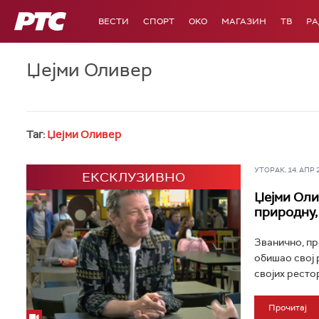
РТС
ВЕСТИ
СПОРТ
OKO
МАГАЗИН
ТВ
Р
Џејми Оливер
Таг:
Џејми Оливер
УТОРАК, 14. АПР 20
ЕКСКЛУЗИВНО
Џејми Оли
природну,
Званично, пр
обишао свој 
својих рестор
Прочитај