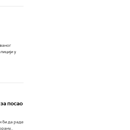
иваног
лицији у
 за посао
и би да раде
рану...