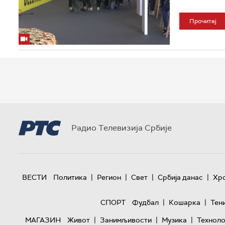
Прочитај
Радио Телевизија Србије
|
|
|
|
ВЕСТИ
Политика
Регион
Свет
Србија данас
Хр
|
|
СПОРТ
Фудбал
Кошарка
Тен
|
|
|
МАГАЗИН
Живот
Занимљивости
Музика
Техноло