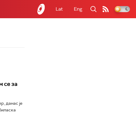
Lat
Eng
м се за
р, данас је
биласка