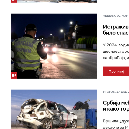
НЕДЕЉА, 09. МАР 2
Истражива
било спас
У 2024. годи
шеснаесторо 
саобраћаја, и
Прочитај
УТОРАК, 17. ДЕЦ 20
Србија ме
и како то 
Вршилац дужн
рекао је за 