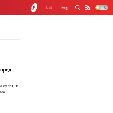
Lat
Eng
 пред
а су летњи
под