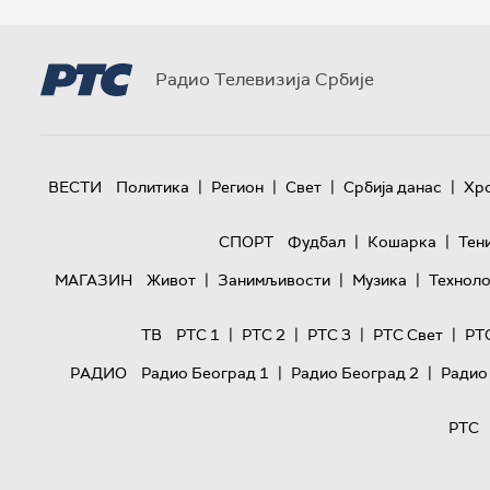
Радио Телевизија Србије
|
|
|
|
ВЕСТИ
Политика
Регион
Свет
Србија данас
Хр
|
|
СПОРТ
Фудбал
Кошарка
Тен
|
|
|
МАГАЗИН
Живот
Занимљивости
Музика
Техноло
|
|
|
|
ТВ
РТС 1
РТС 2
РТС 3
РТС Свет
РТ
|
|
РАДИО
Радио Београд 1
Радио Београд 2
Радио
РТС