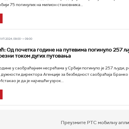
бији 75 погинулих на милион становника...
Л 2024, 09:00 -> 09:00
ћ: Од почетка године на путевима погинуло 257 љ
резни током дугих путовања
одине у саобраћајним несрећама у Србији погинуло је 257 људи, ре
дужности директора Агенције за безбедност саобраћаја Бранко
стакао је да је најчешћи узрок...
Преузмите РТС мобилну апли