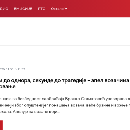
АДИО
ЕМИСИЈЕ
РТС
Остало
26, 11:30 -> 11:32
 до одмора, секунде до трагедије – апел возачима
товање
нције за безбедност саобраћаја Бранко Стаматовић упозорава д
зичнији због опуштенијег понашања возача, веће брзине и вожње 
хола. Апелује на возаче који...