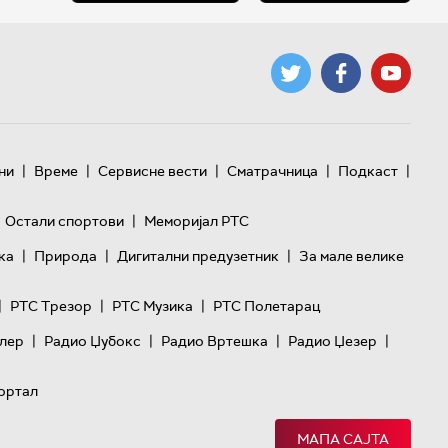
|
|
|
|
|
ни
Време
Сервисне вести
Сматрачница
Подкаст
|
Остали спортови
Меморијал РТС
|
|
|
ка
Природа
Дигитални предузетник
За мале велике
|
|
|
РТС Трезор
РТС Музика
РТС Полетарац
|
|
|
|
лер
Радио Џубокс
Радио Вртешка
Радио Џезер
ортал
МАПА САЈТА