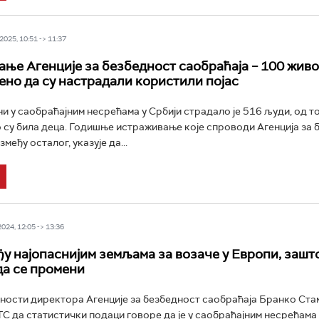
025, 10:51 -> 11:37
ње Агенције за безбедност саобраћаја – 100 живо
ено да су настрадали користили појас
ни у саобраћајним несрећама у Србији страдало је 516 људи, од т
су била деца. Годишње истраживање које спроводи Агенција за 
змеђу осталог, указује да...
24, 12:05 -> 13:36
ђу најопаснијим земљама за возаче у Европи, зашто
да се промени
ости директора Агенције за безбедност саобраћаја Бранко Ста
РТС да статистички подаци говоре да је у саобраћајним несрећама