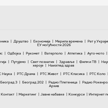
|
|
|
|
оника
Друштво
Економија
Мерила времена
Рат у Украји
ЕУ могућности 2026
|
|
|
|
|
|
ис
Одбојка
Рукомет
Ватерполо
Атлетика
Ауто-мото
|
|
|
|
|
гијa
Путујемо
Свет познатих
Здравље
Филм и ТВ
Нау
|
хероје
Наизглед здрав
|
|
|
|
С Наука
РТС Драма
РТС Живот
РТС Класика
РТС Коло
|
|
|
 Београд 3
Београд 202
Радио Плетеница
Радио Рокенро
Архив
|
|
|
|
Контакт
Маркетинг
Јавне набавке
Конкурси
Интернет п