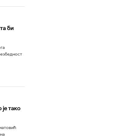
та би
ога
безбедност
 је тако
матовић
 на