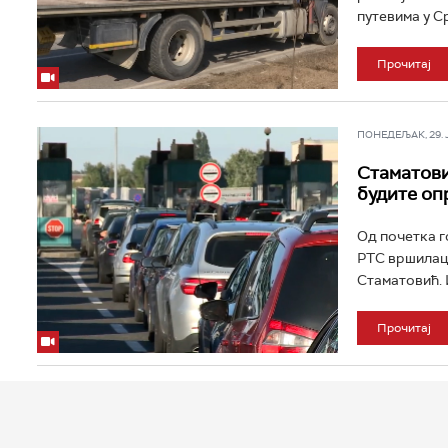
путевима у Ср
Прочитај
ПОНЕДЕЉАК, 29. ЈУ
Стаматови
будите оп
Од почетка г
РТС вршилац 
Стаматовић. И
Прочитај