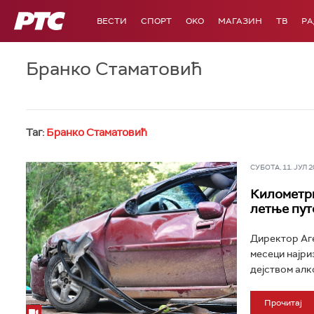
РТС
ВЕСТИ
СПОРТ
OKO
МАГАЗИН
ТВ
Р
Бранко Стаматовић
Таг:
Бранко Стаматовић
СУБОТА, 11. ЈУЛ 20
Километри
летње пу
Директор Аге
месеци најри
дејством алко
Прочитај