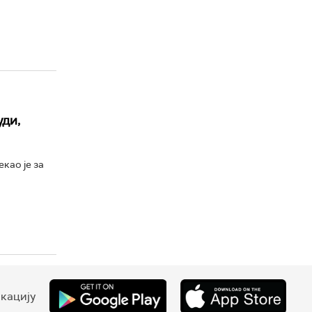
уди,
као је за
кацију