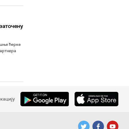
 заточену
ишње ћерке
партнера
кацију