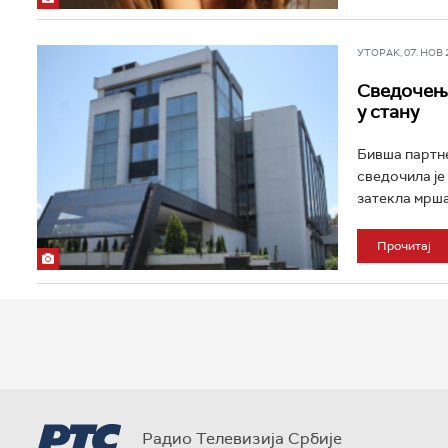
УТОРАК, 07. НОВ 20
Сведочење
у стану
Бивша партн
сведочила је 
затекла мршав
Прочитај
Радио Телевизија Србије