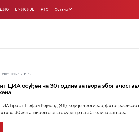
АДИО
ЕМИСИЈЕ
РТС
Остало
2024, 09:57 -> 11:17
нт ЦИА осуђен на 30 година затвора због злоста
жена
ЦИА Брајан Џефри Рејмонд (48), који је дрогирао, фотографисао 
отово 30 жена широм света осуђен је на 30 година затвора...