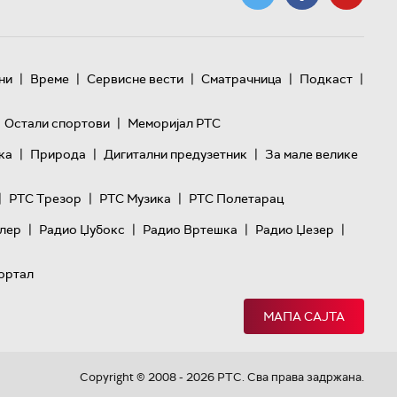
|
|
|
|
|
ни
Време
Сервисне вести
Сматрачница
Подкаст
|
Остали спортови
Меморијал РТС
|
|
|
ка
Природа
Дигитални предузетник
За мале велике
|
|
|
РТС Трезор
РТС Музика
РТС Полетарац
|
|
|
|
лер
Радио Џубокс
Радио Вртешка
Радио Џезер
ортал
МАПА САЈТА
Copyright © 2008 - 2026 РТС. Сва права задржана.