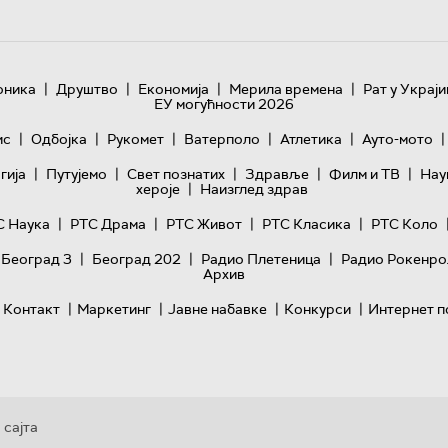
|
|
|
|
оника
Друштво
Економија
Мерила времена
Рат у Украји
ЕУ могућности 2026
|
|
|
|
|
|
ис
Одбојка
Рукомет
Ватерполо
Атлетика
Ауто-мото
|
|
|
|
|
гијa
Путујемо
Свет познатих
Здравље
Филм и ТВ
Нау
|
хероје
Наизглед здрав
|
|
|
|
С Наука
РТС Драма
РТС Живот
РТС Класика
РТС Коло
|
|
|
 Београд 3
Београд 202
Радио Плетеница
Радио Рокенро
Архив
|
|
|
|
Контакт
Маркетинг
Јавне набавке
Конкурси
Интернет п
 сајта