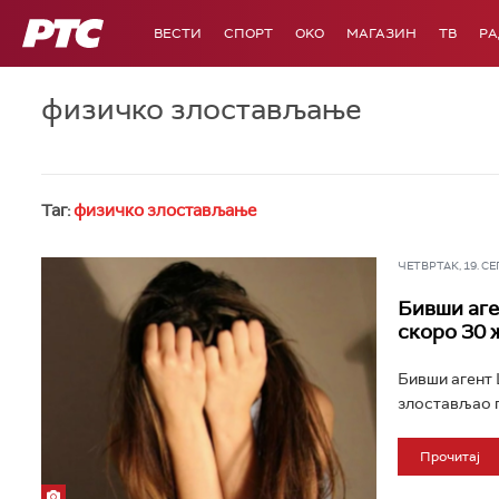
РТС
ВЕСТИ
СПОРТ
OKO
МАГАЗИН
ТВ
Р
физичко злостављање
Таг:
физичко злостављање
ЧЕТВРТАК, 19. СЕП 
Бивши аге
скоро 30 
Бивши агент 
злостављао г
Прочитај