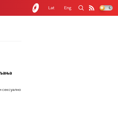
Lat
Eng
вљања
и сексуално