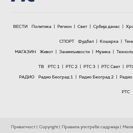
|
|
|
|
ВЕСТИ
Политика
Регион
Свет
Србија данас
Хр
|
|
СПОРТ
Фудбал
Кошарка
Тен
|
|
|
МАГАЗИН
Живот
Занимљивости
Музика
Техноло
|
|
|
|
ТВ
РТС 1
РТС 2
РТС 3
РТС Свет
РТ
|
|
РАДИО
Радио Београд 1
Радио Београд 2
Радио
РТС
Приватност
Copyright
Правила употребе садржаја
Мапа
|
|
|