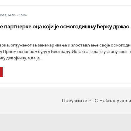
23, 14:50 -> 16:04
 партнерке оца који је осмогодишњу ћерку држао
ерка, оптуженог за занемаривање и злостављање своје осмогод
у Првом основном суду у Београду. Истакла је да је у стану свог 
у девојчицу, а да је...
Преузмите РТС мобилну апли