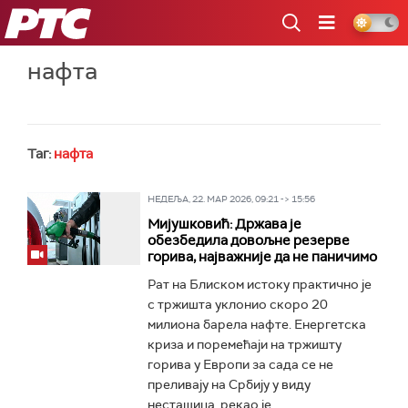
РТС
нафта
Таг:
нафта
НЕДЕЉА, 22. МАР 2026, 09:21 -> 15:56
Мијушковић: Држава је
обезбедила довољне резерве
горива, најважније да не паничимо
Рат на Блиском истоку практично је
с тржишта уклонио скоро 20
милиона барела нафте. Енергетска
криза и поремећаји на тржишту
горива у Европи за сада се не
преливају на Србију у виду
несташица, рекао је...