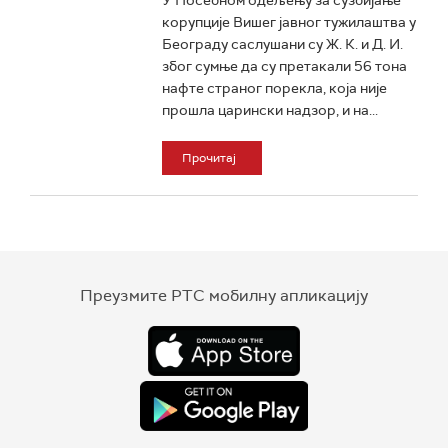
У Посебном одељењу за сузбијање
корупције Вишег јавног тужилаштва у
Београду саслушани су Ж. К. и Д. И.
због сумње да су претакали 56 тона
нафте страног порекла, која није
прошла царински надзор, и на...
Прочитај
Преузмите РТС мобилну апликацију