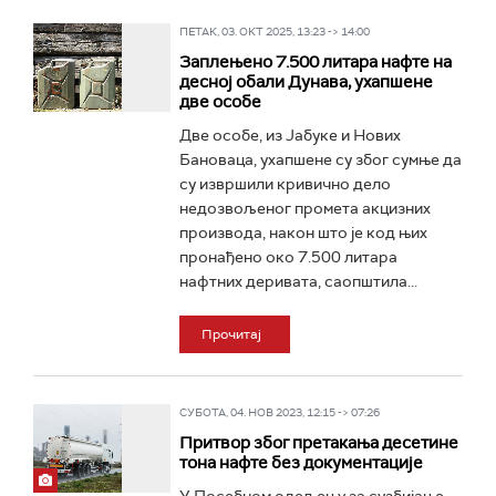
ПЕТАК, 03. ОКТ 2025, 13:23 -> 14:00
Заплењено 7.500 литара нафте на
десној обали Дунава, ухапшене
две особе
Две особе, из Јабуке и Нових
Бановаца, ухапшене су због сумње да
су извршили кривично дело
недозвољеног промета акцизних
производа, након што је код њих
пронађено око 7.500 литара
нафтних деривата, саопштила...
Прочитај
СУБОТА, 04. НОВ 2023, 12:15 -> 07:26
Притвор због претакања десетине
тона нафте без документације