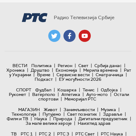
Радио Телевизија Србије
|
|
|
|
ВЕСТИ
Политика
Регион
Свет
Србија данас
|
|
|
|
Хроника
Друштво
Економија
Мерила времена
Рат
|
|
|
|
у Украјини
Време
Сервисне вести
Сматрачница
|
Подкаст
ЕУ могућности 2026
|
|
|
|
СПОРТ
Фудбал
Кошарка
Тенис
Одбојка
|
|
|
|
Рукомет
Ватерполо
Атлетика
Ауто-мото
Остали
|
спортови
Меморијал РТС
|
|
|
МАГАЗИН
Живот
Занимљивости
Музика
|
|
|
|
Технологијa
Путујемо
Свет познатих
Здравље
|
|
|
|
Филм и ТВ
Наука
Природа
Дигитални предузетник
|
За мале велике хероје
Наизглед здрав
|
|
|
|
|
ТВ
РТС 1
РТС 2
РТС 3
РТС Свет
РТС Наука