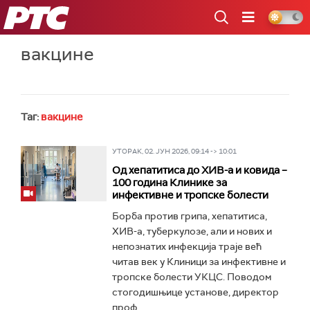
РТС
вакцине
Таг:
вакцине
УТОРАК, 02. ЈУН 2026, 09:14 -> 10:01
Од хепатитиса до ХИВ-а и ковида –
100 година Клинике за
инфективне и тропске болести
Борба против грипа, хепатитиса,
ХИВ-а, туберкулозе, али и нових и
непознатих инфекција траје већ
читав век у Клиници за инфективне и
тропске болести УКЦС. Поводом
стогодишњице установе, директор
проф...