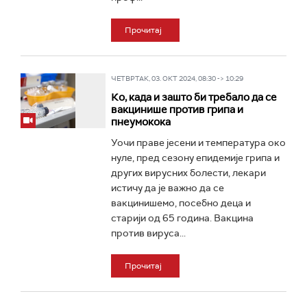
Прочитај
ЧЕТВРТАК, 03. ОКТ 2024, 08:30 -> 10:29
Ко, када и зашто би требало да се
вакцинише против грипа и
пнеумокока
Уочи праве јесени и температура око
нуле, пред сезону епидемије грипа и
других вирусних болести, лекари
истичу да је важно да се
вакцинишемо, посебно деца и
старији од 65 година. Вакцина
против вируса...
Прочитај