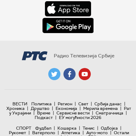
Радио Телевизија Србије
|
|
|
|
ВЕСТИ
Политика
Регион
Свет
Србија данас
|
|
|
|
Хроника
Друштво
Економија
Мерила времена
Рат
|
|
|
|
у Украјини
Време
Сервисне вести
Сматрачница
|
Подкаст
ЕУ могућности 2026
|
|
|
|
СПОРТ
Фудбал
Кошарка
Тенис
Одбојка
|
|
|
|
Рукомет
Ватерполо
Атлетика
Ауто-мото
Остали