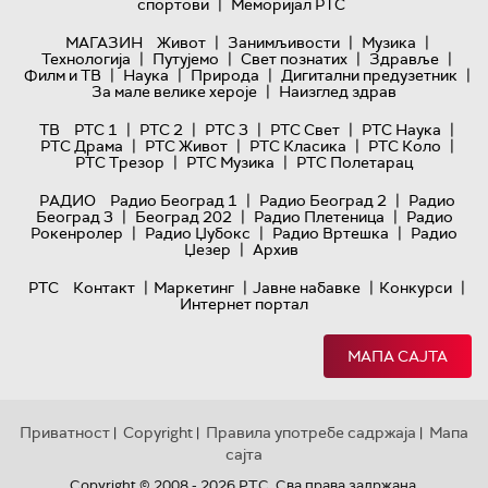
|
спортови
Меморијал РТС
|
|
|
МАГАЗИН
Живот
Занимљивости
Музика
|
|
|
|
Технологијa
Путујемо
Свет познатих
Здравље
|
|
|
|
Филм и ТВ
Наука
Природа
Дигитални предузетник
|
За мале велике хероје
Наизглед здрав
|
|
|
|
|
ТВ
РТС 1
РТС 2
РТС 3
РТС Свет
РТС Наука
|
|
|
|
РТС Драма
РТС Живот
РТС Класика
РТС Коло
|
|
РТС Трезор
РТС Музика
РТС Полетарац
|
|
РАДИО
Радио Београд 1
Радио Београд 2
Радио
|
|
|
Београд 3
Београд 202
Радио Плетеница
Радио
|
|
|
Рокенролер
Радио Џубокс
Радио Вртешка
Радио
|
Џезер
Архив
|
|
|
|
РТС
Контакт
Маркетинг
Јавне набавке
Конкурси
Интернет портал
МАПА САЈТА
Приватност
Copyright
Правила употребе садржаја
Мапа
|
|
|
сајта
Copyright © 2008 - 2026 РТС. Сва права задржана.