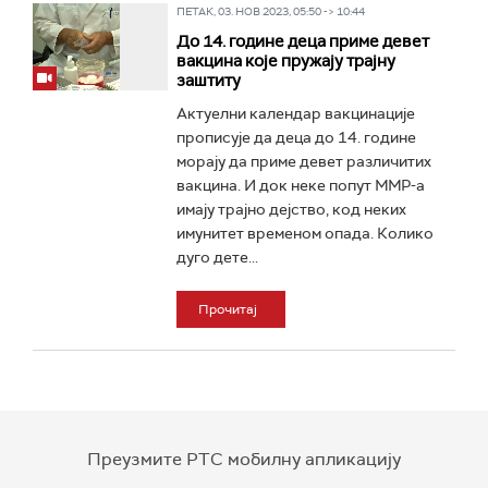
ПЕТАК, 03. НОВ 2023, 05:50 -> 10:44
До 14. године деца приме девет
вакцина које пружају трајну
заштиту
Актуелни календар вакцинације
прописује да деца до 14. године
морају да приме девет различитих
вакцина. И док неке попут ММР-а
имају трајно дејство, код неких
имунитет временом опада. Колико
дуго дете...
Прочитај
Преузмите РТС мобилну апликацију