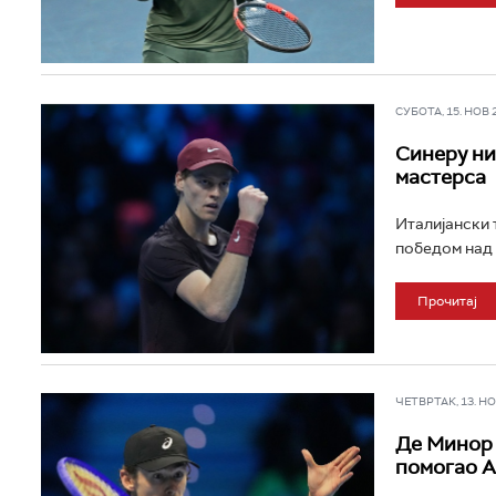
СУБОТА, 15. НОВ 20
Синеру ни
мастерса
Италијански 
победом над 
Прочитај
ЧЕТВРТАК, 13. НОВ
Де Минор 
помогао А