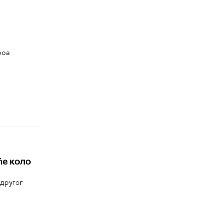
фоа
ће коло
 другог