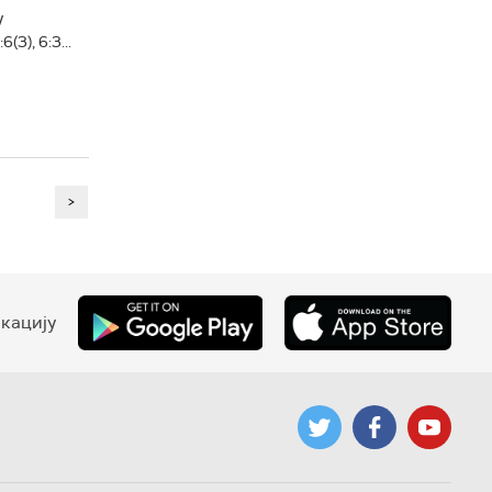
у
3), 6:3...
>
кацију