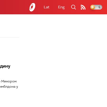
Lat
Eng
одину
е Минором
Вимблдона у