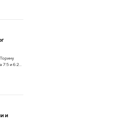
ог
 Торину
:5 и 6:2...
и и