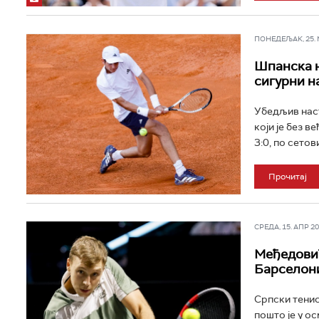
ПОНЕДЕЉАК, 25. МА
Шпанска н
сигурни н
Убедљив наст
који је без 
3:0, по сетовим
Прочитај
СРЕДА, 15. АПР 202
Међедовић
Барселон
Српски тенис
пошто је у о