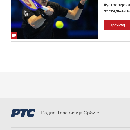
Аустралијски
последњем кол
Прочитај
Радио Телевизија Србије