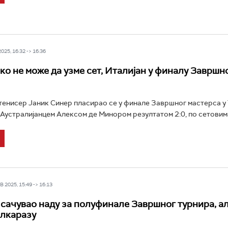
25, 16:32 -> 16:36
ко не може да узме сет, Италијан у финалу Завршн
тенисер Јаник Синер пласирао се у финале Завршног мастерса у
Аустралијанцем Алексом де Минором резултатом 2:0, по сетовима 7
 2025, 15:49 -> 16:13
сачувао наду за полуфинале Завршног турнира, ал
лкаразу