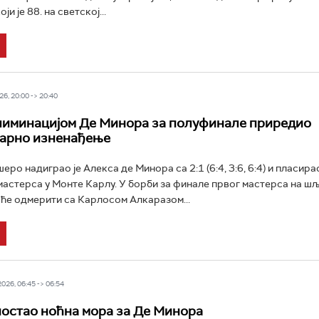
и је 88. на светској...
6, 20:00 -> 20:40
иминацијом Де Минора за полуфинале приредио
ларно изненађење
ро надиграо је Алекса де Минора са 2:1 (6:4, 3:6, 6:4) и пласирао
астерса у Монте Карлу. У борби за финале првог мастерса на шљ
 ће одмерити са Карлосом Алкаразом...
26, 06:45 -> 06:54
остао ноћна мора за Де Минора