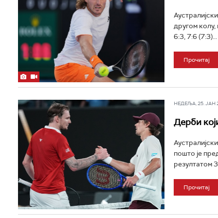
Аустралијски
другом колу,
6:3, 7:6 (7:3)...
Прочитај
НЕДЕЉА, 25. ЈАН 20
Дерби кој
Аустралијски
пошто је пр
резултатом 3:0
Прочитај