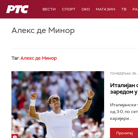
РТС
ВЕСТИ
СПОРТ
OKO
МАГАЗИН
ТВ
Р
Алекс де Минор
Таг:
Алекс де Минор
ПОНЕДЕЉАК, 06. ЈУ
Италијан 
заредом у
Италијански
од 3:0, по се
каријери...
Прочитај