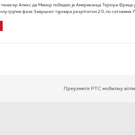
 тенисер Алекс де Минор победио је Американца Тејлора Фрица 
у групне фазе Завршног турнира резултатом 2:0, по сетовима 7:6(
Преузмите РТС мобилну апли