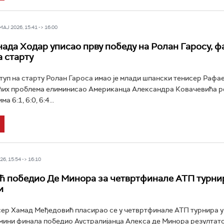
Ј 2026, 15:41 -> 16:00
ада Ходар уписао прву победу на Ролан Гаросу, 
а старту
уп на старту Ролан Гароса имао је млади шпански тенисер Рафа
већих проблема елиминисао Американца Александра Ковачевића 
а 6:1, 6:0, 6:4...
6, 15:54 -> 16:10
 победио Де Минора за четвртфинале АТП турнир
и
ер Хамад Међедовић пласирао се у четвртфинале АТП турнира у
смини финала победио Аустралијанца Алекса де Минора резултатом