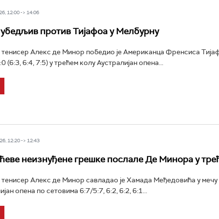
6, 12:00 -> 14:06
убедљив против Тијафоа у Мелбурну
 тенисер Алекс де Минор победио је Американца Френсиса Тија
0 (6:3, 6:4, 7:5) у трећем колу Аустралијан опена...
6, 12:20 -> 12:43
еве неизнуђене грешке послале Де Минора у тре
 тенисер Алекс де Минор савладао је Хамада Међедовића у мечу
јан опена по сетовима 6:7/5:7, 6:2, 6:2, 6:1...