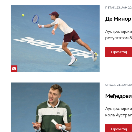
ПЕТАК, 23. ЈАН 202
Де Минор 
Аустралијски
резултатом 3:
Прочитај
СРЕДА, 21. ЈАН 202
Међедовић
Аустралијски
кола Аустрали
Прочитај