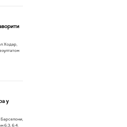
фаворити
ел Ходар,
резултатом
а у
 Барселони,
 6:3, 6:4.