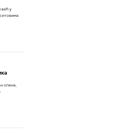
 већ у
 сетовима
ика
н опена,
а