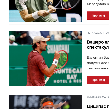
Међедовић, кој
Прочитај
ПЕТАК, 10. АПР 202
Вашеро ел
спектаку
Валентин Ваше
полуфинале м
сезони снаге
Прочитај
СУБОТА, 21. МАР 20
Циципас п