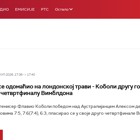
АДИО
ЕМИСИЈЕ
РТС
Остало
Л 2026, 17:36 -> 17:40
се одомаћио на лондонској трави - Коболи другу г
 четвртфиналу Вимблдона
 тенисер Флавио Коболи победом над Аустралијанцем Алексом д
товима 7:5, 7:6(7:4), 6:3, пласирао се у своје друго четвртфинале 