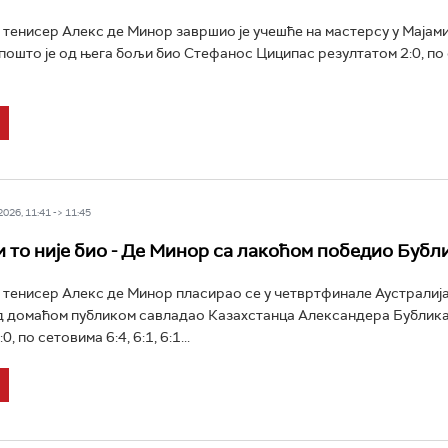
 тенисер Алекс де Минор завршио је учешће на мастерсу у Мајами
 пошто је од њега бољи био Стефанос Циципас резултатом 2:0, по
26, 11:41 -> 11:45
и то није био - Де Минор са лакоћом победио Бубл
 тенисер Алекс де Минор пласирао се у четвртфинале Аустралија
ед домаћом публиком савладао Казахстанца Александера Бублик
, по сетовима 6:4, 6:1, 6:1...