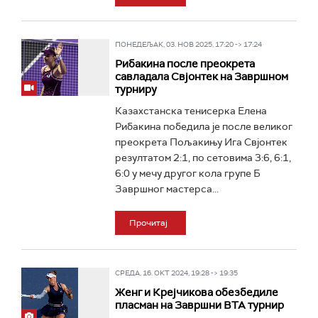
ПОНЕДЕЉАК, 03. НОВ 2025, 17:20 -> 17:24
Рибакина после преокрета
савладала Свјонтек на Завршном
турниру
Казахстанска тенисерка Елена
Рибакина победила је после великог
преокрета Пољакињу Ига Свјонтек
резултатом 2:1, по сетовима 3:6, 6:1,
6:0 у мечу другог кола групе Б
Завршног мастерса...
Прочитај
СРЕДА, 16. ОКТ 2024, 19:28 -> 19:35
Женг и Крејчикова обезбедиле
пласман на Завршни ВТА турнир