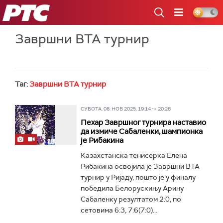
РТС
Завршни ВТА турнир
Таг:
Завршни ВТА турнир
СУБОТА, 08. НОВ 2025, 19:14 -> 20:28
Пехар Завршног турнира наставио
да измиче Сабаленки, шампионка
је Рибакина
Казахстанска тенисерка Елена
Рибакина освојила је Завршни ВТА
турнир у Ријаду, пошто је у финалу
победила Белорускињу Арину
Сабаленку резултатом 2:0, по
сетовима 6:3, 7:6(7:0)...