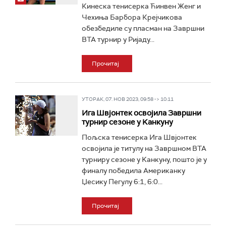
Кинеска тенисерка Ћинвен Женг и
Чехиња Барбора Крејчикова
обезбедиле су пласман на Завршни
ВТА турнир у Ријаду...
Прочитај
УТОРАК, 07. НОВ 2023, 09:58 -> 10:11
Ига Швјонтек освојила Завршни
турнир сезоне у Kанкуну
Пољска тенисерка Ига Швјонтек
освојила је титулу на Завршном ВТА
турниру сезоне у Kанкуну, пошто је у
финалу победила Американку
Џесику Пегулу 6:1, 6:0...
Прочитај