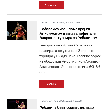
Прочитај
ПЕТАК, 07. НОВ 2025, 21:10 -> 21:13
Сабаленка изашла на крај са
Анисимовом и заказала финале
Завршног турнира са Рибакином
Белорускиња Арина Сабаленка
пласирала се у финале Завршног
турнира у Ријаду након велике борбе
и победе над Американком Амандом
Анисимовом 2:1, по сетовима 6:3, 3:6,
6:3...
Прочитај
ПЕТАК, 07. НОВ 2025, 19:22 -> 19:28
Рибакина без пораза стигла до