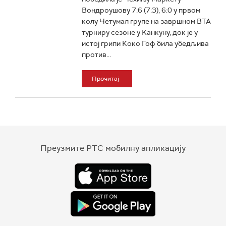
Вондроушову 7:6 (7:3), 6:0 у првом
колу Четумал групе на завршном ВТА
турниру сезоне у Kанкуну, док је у
истој грипи Коко Гоф била убедљива
против...
Прочитај
Преузмите РТС мобилну апликацију