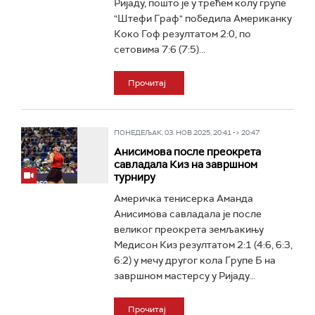
Ријаду, пошто је у трећем колу групе
"Штефи Граф" победила Американку
Коко Гоф резултатом 2:0, по
сетовима 7:6 (7:5)...
Прочитај
ПОНЕДЕЉАК, 03. НОВ 2025, 20:41 -> 20:47
Анисимова после преокрета
савладала Киз на завршном
турниру
Америчка тенисерка Аманда
Анисимова савладала је после
великог преокрета земљакињу
Медисон Киз резултатом 2:1 (4:6, 6:3,
6:2) у мечу другог кола Групе Б на
завршном мастерсу у Ријаду...
Прочитај