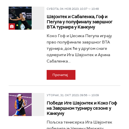
СУБОТА, 04. НОВ 2023, 10:37 -> 10:48
Швјонтек и Сабаленкa, Гоф и
Пегула у полуфиналу завршног
ВТА турнира у Канкуну
Коко Гоф и Џесика Пегула играју
прво полуфинале завршног ВТА
турнира, док ће у другом снаге
одмерити Ига Швјонтек и Арина
Сабаленка...
Прочитај
УТОРАК, 31. ОКТ 2023, 09:56 -> 10:09
Победе Иге Швјонтек и Kоко Гоф
на Завршном турниру сезоне у
Kанкуну
Пољска тенисерка Ига Швјонтек
победила је Чехињу Маркету