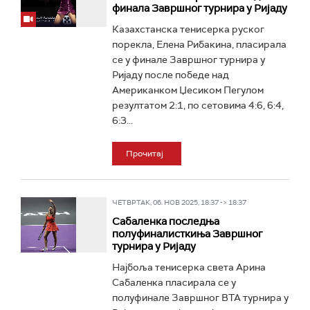
финала Завршног турнира у Ријаду
Казахстанска тенисерка руског
порекла, Елена Рибакина, пласирала
се у финале Завршног турнира у
Ријаду после победе над
Американком Џесиком Пегулом
резултатом 2:1, по сетовима 4:6, 6:4,
6:3...
Прочитај
ЧЕТВРТАК, 06. НОВ 2025, 18:37 -> 18:37
Сабаленка последња
полуфиналисткиња Завршног
турнира у Ријаду
Најбоља тенисерка света Арина
Сабаленка пласирала се у
полуфинале Завршног ВТА турнира у