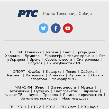
Радио Телевизија Србије
|
|
|
|
ВЕСТИ
Политика
Регион
Свет
Србија данас
|
|
|
|
Хроника
Друштво
Економија
Мерила времена
Рат
|
|
|
|
у Украјини
Време
Сервисне вести
Сматрачница
|
Подкаст
ЕУ могућности 2026
|
|
|
|
СПОРТ
Фудбал
Кошарка
Тенис
Одбојка
|
|
|
|
Рукомет
Ватерполо
Атлетика
Ауто-мото
Остали
|
спортови
Меморијал РТС
|
|
|
МАГАЗИН
Живот
Занимљивости
Музика
|
|
|
|
Технологијa
Путујемо
Свет познатих
Здравље
|
|
|
|
Филм и ТВ
Наука
Природа
Дигитални предузетник
|
За мале велике хероје
Наизглед здрав
|
|
|
|
|
ТВ
РТС 1
РТС 2
РТС 3
РТС Свет
РТС Наука