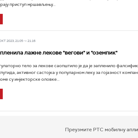
рају приступ мршављењу...
Т 2023, 21:05 -> 21:16
апленила лажне лекове "вегови" и "оземпик"
гулаторно тело за лекове саопштило је да је запленило фалсифи
глутида, активног састојка у популарном леку за гојазност компан
оме су инјекторске оловке...
Преузмите РТС мобилну апли