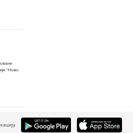
коване
ије "Ново
кацију