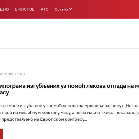
АДИО
ЕМИСИЈЕ
РТС
Остало
6, 13:02 -> 13:07
илограма изгубљених уз помоћ лекова отпада на 
асу
сне масе изгубљене уз помоћ лекова за мршављење попут „Вегови
тпада на мишићну и коштану масу, а не на масно ткиво, показало ј
представљено на Европском конгресу...