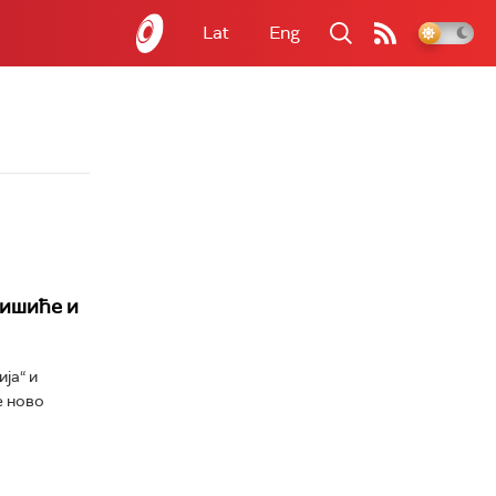
Lat
Eng
мишиће и
ја“ и
е ново