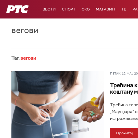
РТС
ВЕСТИ
СПОРТ
OKO
МАГАЗИН
ТВ
Р
вегови
Таг:
вегови
ПЕТАК, 15. МАЈ 202
Трећина к
коштану м
Трећина теле
„Маунџара“ о
истраживање 
Прочитај