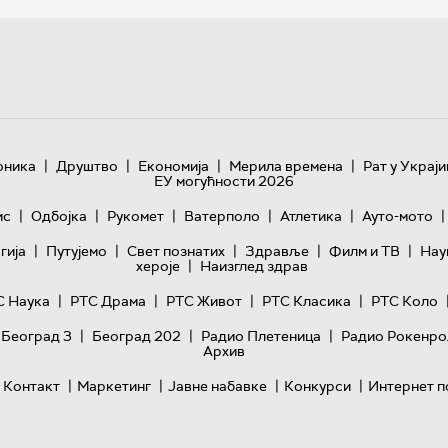
|
|
|
|
оника
Друштво
Економија
Мерила времена
Рат у Украји
ЕУ могућности 2026
|
|
|
|
|
|
ис
Одбојка
Рукомет
Ватерполо
Атлетика
Ауто-мото
|
|
|
|
|
гијa
Путујемо
Свет познатих
Здравље
Филм и ТВ
Нау
|
хероје
Наизглед здрав
|
|
|
|
С Наука
РТС Драма
РТС Живот
РТС Класика
РТС Коло
|
|
|
 Београд 3
Београд 202
Радио Плетеница
Радио Рокенро
Архив
|
|
|
|
Контакт
Маркетинг
Јавне набавке
Конкурси
Интернет п