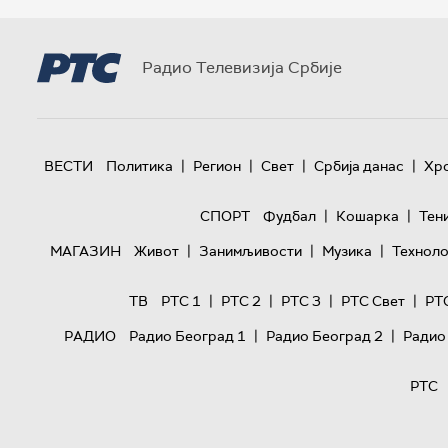
Радио Телевизија Србије
|
|
|
|
ВЕСТИ
Политика
Регион
Свет
Србија данас
Хр
|
|
СПОРТ
Фудбал
Кошарка
Тен
|
|
|
МАГАЗИН
Живот
Занимљивости
Музика
Техноло
|
|
|
|
ТВ
РТС 1
РТС 2
РТС 3
РТС Свет
РТ
|
|
РАДИО
Радио Београд 1
Радио Београд 2
Радио
РТС