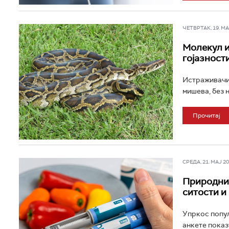
ЧЕТВРТАК, 19. МАР
Молекул и
гојазност
Истраживачи 
мишева, без 
Прочитај
СРЕДА, 21. МАЈ 202
Природни о
ситости и
Упркос попул
анкете показ