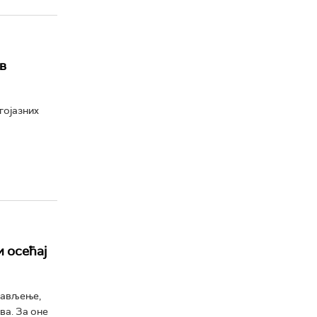
в
гојазних
и осећај
шављење,
ва. За оне