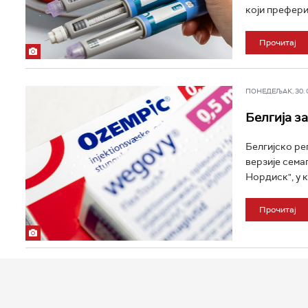
који префери
Прочитај
ПОНЕДЕЉАК, 30. ОК
Белгија з
Белгијско ре
верзије сема
Нордиск", у к
Прочитај