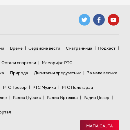
|
|
|
|
|
ни
Време
Сервисне вести
Сматрачница
Подкаст
|
Остали спортови
Меморијал РТС
|
|
|
ка
Природа
Дигитални предузетник
За мале велике
|
|
|
РТС Трезор
РТС Музика
РТС Полетарац
|
|
|
|
лер
Радио Џубокс
Радио Вртешка
Радио Џезер
ортал
МАПА САЈТА