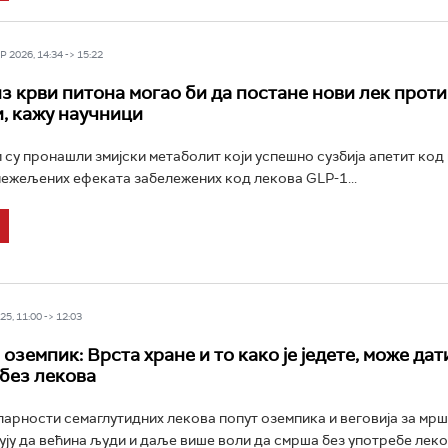
 2026, 14:34 -> 15:22
з крви питона могао би да постане нови лек проти
и, кажу научници
су пронашли змијски метаболит који успешно сузбија апетит код 
нежељених ефеката забележених код лекова GLP-1...
5, 11:00 -> 12:03
земпик: Врста хране и то како је једете, може дат
 без лекова
арности семаглутидних лекова попут оземпика и веговија за мр
ују да већина људи и даље више воли да смрша без употребе леко