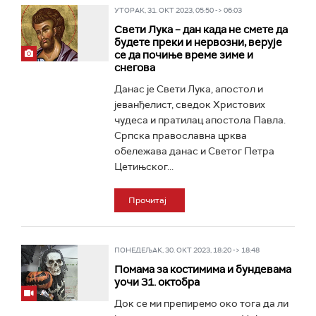
УТОРАК, 31. ОКТ 2023, 05:50 -> 06:03
Свети Лука – дан када не смете да
будете преки и нервозни, верује
се да почиње време зиме и
снегова
Данас је Свети Лука, апостол и
јеванђелист, сведок Христових
чудеса и пратилац апостола Павла.
Српска православна црква
обележава данас и Светог Петра
Цетињског...
Прочитај
ПОНЕДЕЉАК, 30. ОКТ 2023, 18:20 -> 18:48
Помама за костимима и бундевама
уочи 31. октобра
Док се ми препиремо око тога да ли