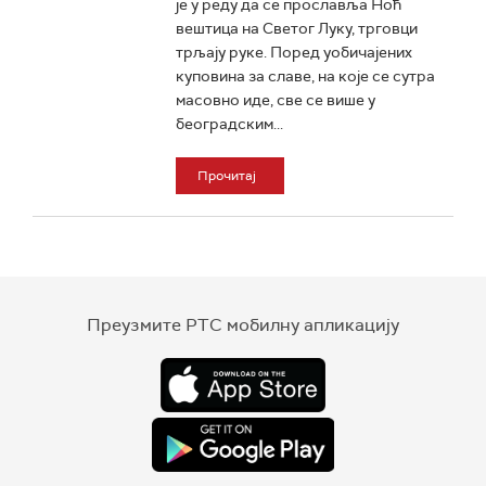
је у реду да се прославља Ноћ
вештица на Светог Луку, трговци
трљају руке. Поред уобичајених
куповина за славе, на које се сутра
масовно иде, све се више у
београдским...
Прочитај
Преузмите РТС мобилну апликацију