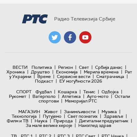
Радио Телевизија Србије
|
|
|
|
ВЕСТИ
Политика
Регион
Свет
Србија данас
|
|
|
|
Хроника
Друштво
Економија
Мерила времена
Рат
|
|
|
|
у Украјини
Време
Сервисне вести
Сматрачница
|
Подкаст
ЕУ могућности 2026
|
|
|
|
СПОРТ
Фудбал
Кошарка
Тенис
Одбојка
|
|
|
|
Рукомет
Ватерполо
Атлетика
Ауто-мото
Остали
|
спортови
Меморијал РТС
|
|
|
МАГАЗИН
Живот
Занимљивости
Музика
|
|
|
|
Технологијa
Путујемо
Свет познатих
Здравље
|
|
|
|
Филм и ТВ
Наука
Природа
Дигитални предузетник
|
За мале велике хероје
Наизглед здрав
|
|
|
|
|
ТВ
РТС 1
РТС 2
РТС 3
РТС Свет
РТС Наука