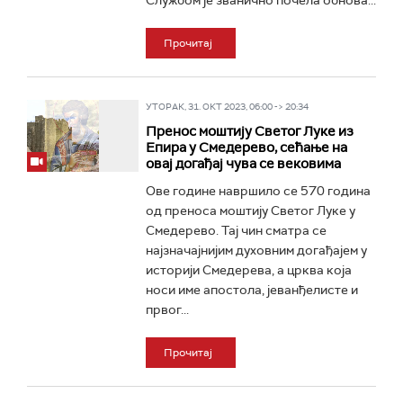
Службом је званично почела обнова...
Прочитај
УТОРАК, 31. ОКТ 2023, 06:00 -> 20:34
Пренос моштију Светог Луке из
Епира у Смедерево, сећање на
овај догађај чува се вековима
Ове године навршило се 570 година
од преноса моштију Светог Луке у
Смедерево. Тај чин сматра се
најзначајнијим духовним догађајем у
историји Смедерева, а црква која
носи име апостола, јеванђелисте и
првог...
Прочитај