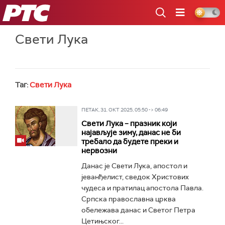
РТС
Свети Лука
Таг:
Свети Лука
ПЕТАК, 31. ОКТ 2025, 05:50 -> 06:49
Свети Лука – празник који
најављује зиму, данас не би
требало да будете преки и
нервозни
Данас је Свети Лука, апостол и
јеванђелист, сведок Христових
чудеса и пратилац апостола Павла.
Српска православна црква
обележава данас и Светог Петра
Цетињског...