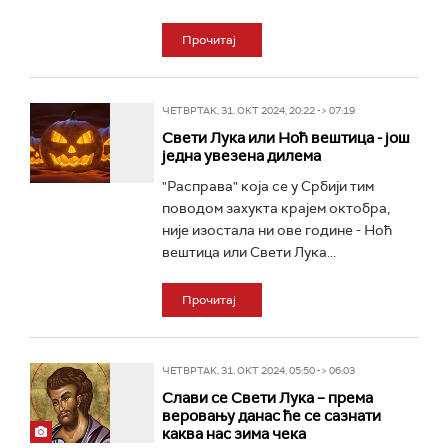
Прочитај
ЧЕТВРТАК, 31. ОКТ 2024, 20:22 -> 07:19
Свети Лука или Ноћ вештица - још
једна увезена дилема
"Расправа" која се у Србији тим
поводом захукта крајем октобра,
није изостала ни ове године - Ноћ
вештица или Свети Лука...
Прочитај
ЧЕТВРТАК, 31. ОКТ 2024, 05:50 -> 06:03
Слави се Свети Лука – према
веровању данас ће се сазнати
каква нас зима чека