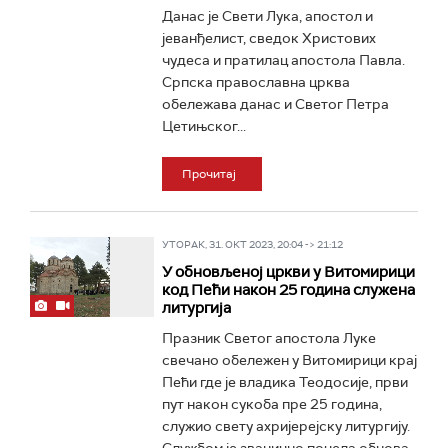
Данас је Свети Лука, апостол и
јеванђелист, сведок Христових
чудеса и пратилац апостола Павла.
Српска православна црква
обележава данас и Светог Петра
Цетињског...
Прочитај
УТОРАК, 31. ОКТ 2023, 20:04 -> 21:12
У обновљеној цркви у Витомирици
код Пећи након 25 година служена
литургија
Празник Светог апостола Луке
свечано обележен у Витомирици крај
Пећи где је владика Теодосије, први
пут након сукоба пре 25 година,
служио свету ахријерејску литургију.