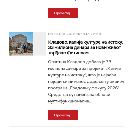
Прочитај
СУБОТА, 04. ЈУЛ 2026, 19:47 -> 20:10
Кладово, капија културе на истоку:
33 милиона динара за нови живот
тврђаве Фетислам
Општина Кладово добила је 33
милиона динара за пројекат „Капија
културе на истоку“, што је највећи
појединачни износ додељен у оквиру
програма „Градови у фокусу 2026“.
Средства су намењена обнови
мултифункционалне...
Прочитај