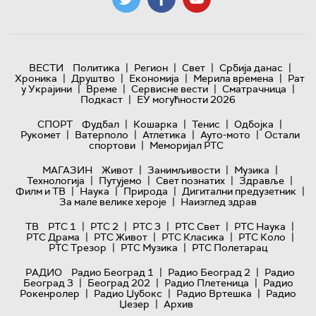
|
|
|
|
ВЕСТИ
Политика
Регион
Свет
Србија данас
|
|
|
|
Хроника
Друштво
Економија
Мерила времена
Рат
|
|
|
|
у Украјини
Време
Сервисне вести
Сматрачница
|
Подкаст
ЕУ могућности 2026
|
|
|
|
СПОРТ
Фудбал
Кошарка
Тенис
Одбојка
|
|
|
|
Рукомет
Ватерполо
Атлетика
Ауто-мото
Остали
|
спортови
Меморијал РТС
|
|
|
МАГАЗИН
Живот
Занимљивости
Музика
|
|
|
|
Технологијa
Путујемо
Свет познатих
Здравље
|
|
|
|
Филм и ТВ
Наука
Природа
Дигитални предузетник
|
За мале велике хероје
Наизглед здрав
|
|
|
|
|
ТВ
РТС 1
РТС 2
РТС 3
РТС Свет
РТС Наука
|
|
|
|
РТС Драма
РТС Живот
РТС Класика
РТС Коло
|
|
РТС Трезор
РТС Музика
РТС Полетарац
|
|
РАДИО
Радио Београд 1
Радио Београд 2
Радио
|
|
|
Београд 3
Београд 202
Радио Плетеница
Радио
|
|
|
Рокенролер
Радио Џубокс
Радио Вртешка
Радио
|
Џезер
Архив