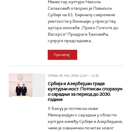
Министар културе Никола
Селаковић отворио је Павиљон
Србије на 61. Бијеналу савремене
уметности у Венецији, у присуству
аутора изложбе „Преко Голготе до
Васкрса“ Предрага Ђаковића,
супруге председника...
Прочитај
СРЕДА, 06. МАЈ 2026, 11:24 -> 11:30
Србија и Азербејџан граде
културни мост: Потписан споразум
о сарадњи за период до 2030.
године
У Бакуу је потписан нови
Меморандум о сарадњи у области
културе између Србије и Азербејџана,
чиме је озваничен почетак новог