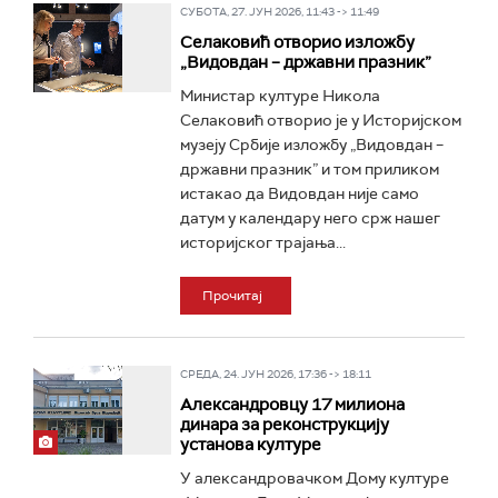
СУБОТА, 27. ЈУН 2026, 11:43 -> 11:49
Селаковић отворио изложбу
„Видовдан – државни празник”
Министар културе Никола
Селаковић отворио је у Историјском
музеју Србије изложбу „Видовдан –
државни празник” и том приликом
истакао да Видовдан није само
датум у календару него срж нашег
историјског трајања...
Прочитај
СРЕДА, 24. ЈУН 2026, 17:36 -> 18:11
Александровцу 17 милиона
динара за реконструкцију
установа културе
У александровачком Дому културе