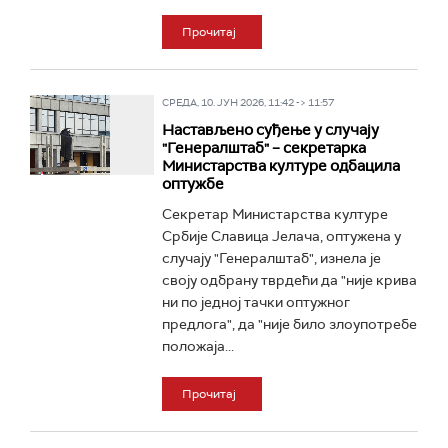
Прочитај
СРЕДА, 10. ЈУН 2026, 11:42 -> 11:57
Настављено суђење у случају
"Генералштаб" – секретарка
Министарства културе одбацила
оптужбе
Секретар Министарства културе
Србије Славица Јелача, оптужена у
случају "Генералштаб", изнела је
своју одбрану тврдећи да "није крива
ни по једној тачки оптужног
предлога", да "није било злоупотребе
положаја...
Прочитај