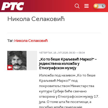
РТС
Никола Селаковић
Таг:
Никола Селаковић
ЧЕТВРТАК, 16. ЈУЛ 2026, 09:30 -> 09:34
„Ко то беше Краљевић Марко?" –
јединствена изложба у
Етнографском музеју
Изложба под називом „Ко то беше
Краљевић Марко?“ под
покровитељством Министарства
културе Србије биће свечано
отворена у Етнографском музеју 17.
јула. О томе шта ће посетиоци, а
посебно млађе генерације...