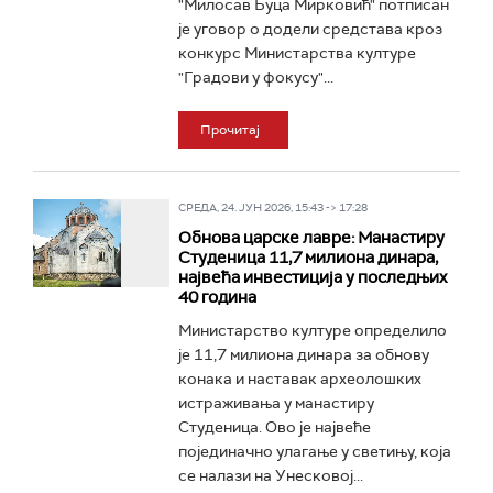
"Милосав Буца Мирковић" потписан
је уговор о додели средстава кроз
конкурс Министарства културе
"Градови у фокусу"...
Прочитај
СРЕДА, 24. ЈУН 2026, 15:43 -> 17:28
Обнова царске лавре: Манастиру
Студеница 11,7 милиона динара,
највећа инвестиција у последњих
40 година
Министарство културе определило
је 11,7 милиона динара за обнову
конака и наставак археолошких
истраживања у манастиру
Студеница. Ово је највеће
појединачно улагање у светињу, која
се налази на Унесковој...