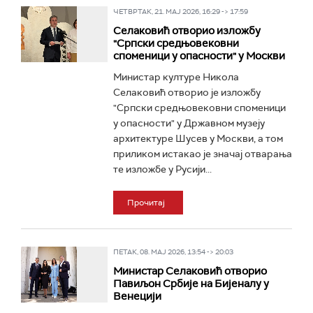
ЧЕТВРТАК, 21. МАЈ 2026, 16:29 -> 17:59
Селаковић отворио изложбу
"Српски средњовековни
споменици у опасности" у Москви
Министар културе Никола
Селаковић отворио је изложбу
"Српски средњовековни споменици
у опасности" у Државном музеју
архитектуре Шусев у Москви, а том
приликом истакао је значај отварања
те изложбе у Русији...
Прочитај
ПЕТАК, 08. МАЈ 2026, 13:54 -> 20:03
Министар Селаковић отворио
Павиљон Србије на Бијеналу у
Венецији