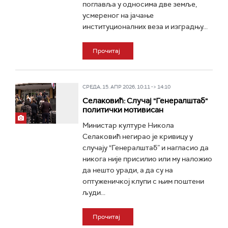
поглавља у односима две земље,
усмереног на јачање
институционалних веза и изградњу...
Прочитај
СРЕДА, 15. АПР 2026, 10:11 -> 14:10
Селаковић: Случај "Генералштаб"
политички мотивисан
Министар културе Никола
Селаковић негирао je кривицу у
случају “Генералштаб” и нагласио да
никога није присилио или му наложио
да нешто уради, а да су на
оптуженичкој клупи с њим поштени
људи...
Прочитај