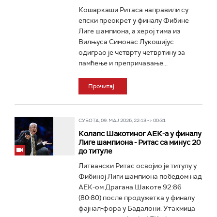
Кошаркаши Ритаса направили су
епски преокрет у финалу Фибине
Лиге шампиона, а херој тима из
Вилњуса Симонас Лукошијус
одиграо је четврту четвртину за
памћење и препричавање...
Прочитај
СУБОТА, 09. МАЈ 2026, 22:13 -> 00:31
Колапс Шакотиног АЕК-а у финалу
Лиге шампиона - Ритас са минус 20
до титуле
Литвански Ритас освојио је титулу у
Фибиној Лиги шампиона победом над
АЕК-ом Драгана Шакоте 92:86
(80:80) после продужетка у финалу
фајнал-фора у Бадалони. Утакмица