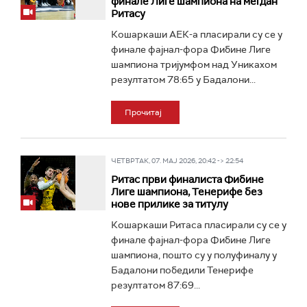
финале Лиге шампиона на мегдан
Ритасу
Кошаркаши АЕК-а пласирали су се у
финале фајнал-фора Фибине Лиге
шампиона тријумфом над Уникахом
резултатом 78:65 у Бадалони...
Прочитај
ЧЕТВРТАК, 07. МАЈ 2026, 20:42 -> 22:54
Ритас први финалиста Фибине
Лиге шампиона, Тенерифе без
нове прилике за титулу
Кошаркаши Ритаса пласирали су се у
финале фајнал-фора Фибине Лиге
шампиона, пошто су у полуфиналу у
Бадалони победили Тенерифе
резултатом 87:69...