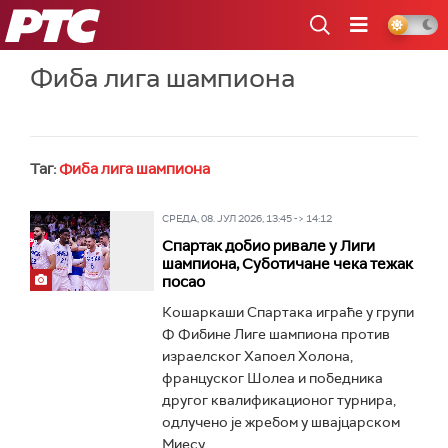
РТС
Фиба лига шампиона
Таг:
Фиба лига шампиона
СРЕДА, 08. ЈУЛ 2026, 13:45 -> 14:12
Спартак добио ривале у Лиги
шампиона, Суботичане чека тежак
посао
Кошаркаши Спартака играће у групи
Ф Фибине Лиге шампиона против
израелског Хапоел Холона,
француског Шолеа и победника
другог квалификационог турнира,
одлучено је жребом у швајцарском
Миесу...