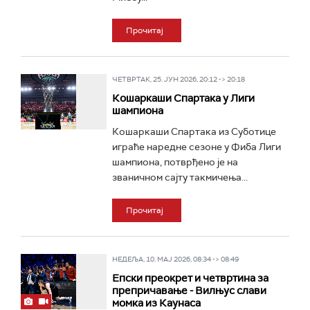
Прочитај
ЧЕТВРТАК, 25. ЈУН 2026, 20:12 -> 20:18
Кошаркаши Спартака у Лиги
шампиона
Кошаркаши Спартака из Суботице
играће наредне сезоне у Фиба Лиги
шампиона, потврђено је на
званичном сајту такмичења...
Прочитај
НЕДЕЉА, 10. МАЈ 2026, 08:34 -> 08:49
Епски преокрет и четвртина за
препричавање - Вилњус слави
момка из Каунаса