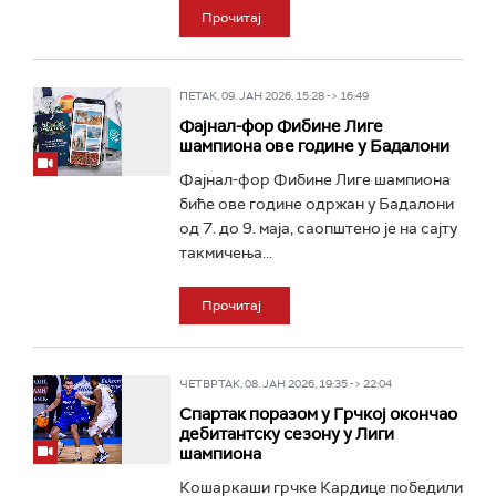
Прочитај
ПЕТАК, 09. ЈАН 2026, 15:28 -> 16:49
Фајнал-фор Фибине Лиге
шампиона ове године у Бадалони
Фајнал-фор Фибине Лиге шампиона
биће ове године одржан у Бадалони
од 7. до 9. маја, саопштено је на сајту
такмичења...
Прочитај
ЧЕТВРТАК, 08. ЈАН 2026, 19:35 -> 22:04
Спартак поразом у Грчкој окончао
дебитантску сезону у Лиги
шампиона
Кошаркаши грчке Кардице победили