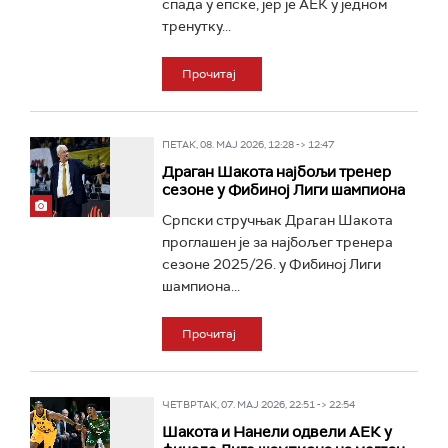
спада у епске, јер је АЕК у једном
тренутку...
Прочитај
ПЕТАК, 08. МАЈ 2026, 12:28 -> 12:47
Драган Шакота најбољи тренер
сезоне у Фибиној Лиги шампиона
Српски стручњак Драган Шакота
проглашен је за најбољег тренера
сезоне 2025/26. у Фибиној Лиги
шампиона...
Прочитај
ЧЕТВРТАК, 07. МАЈ 2026, 22:51 -> 22:54
Шакота и Нанели одвели АЕК у