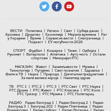
|
|
|
|
ВЕСТИ
Политика
Регион
Свет
Србија данас
|
|
|
|
Хроника
Друштво
Економија
Мерила времена
Рат
|
|
|
|
у Украјини
Време
Сервисне вести
Сматрачница
|
Подкаст
ЕУ могућности 2026
|
|
|
|
СПОРТ
Фудбал
Кошарка
Тенис
Одбојка
|
|
|
|
Рукомет
Ватерполо
Атлетика
Ауто-мото
Остали
|
спортови
Меморијал РТС
|
|
|
МАГАЗИН
Живот
Занимљивости
Музика
|
|
|
|
Технологијa
Путујемо
Свет познатих
Здравље
|
|
|
|
Филм и ТВ
Наука
Природа
Дигитални предузетник
|
За мале велике хероје
Наизглед здрав
|
|
|
|
|
ТВ
РТС 1
РТС 2
РТС 3
РТС Свет
РТС Наука
|
|
|
|
РТС Драма
РТС Живот
РТС Класика
РТС Коло
|
|
РТС Трезор
РТС Музика
РТС Полетарац
|
|
РАДИО
Радио Београд 1
Радио Београд 2
Радио
|
|
|
Београд 3
Београд 202
Радио Плетеница
Радио
|
|
|
Рокенролер
Радио Џубокс
Радио Вртешка
Радио