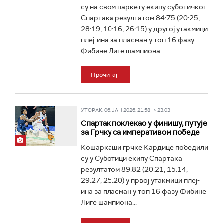
су на свом паркету екипу суботичког
Спартака резултатом 84:75 (20:25,
28:19, 10:16, 26:15) у другој утакмици
плеј-ина за пласман у топ 16 фазу
Фибине Лиге шампиона...
Прочитај
УТОРАК, 06. ЈАН 2026, 21:58 -> 23:03
Спартак поклекао у финишу, путује
за Грчку са императивом победе
Кошаркаши грчке Кардице победили
су у Суботици екипу Спартака
резултатом 89:82 (20:21, 15:14,
29:27, 25:20) у првој утакмици плеј-
ина за пласман у топ 16 фазу Фибине
Лиге шампиона...