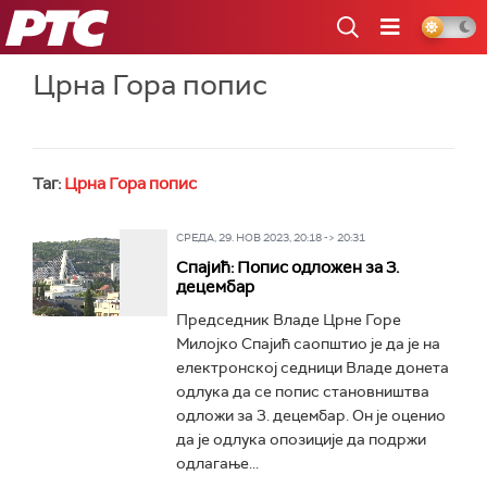
РТС
Црна Гора попис
Таг:
Црна Гора попис
СРЕДА, 29. НОВ 2023, 20:18 -> 20:31
Спајић: Попис одложен за 3.
децембар
Председник Владе Црне Горе
Милојко Спајић саопштио је да је на
електронској седници Владе донета
одлука да се попис становништва
одложи за 3. децембар. Он је оценио
да је одлука опозиције да подржи
одлагање...