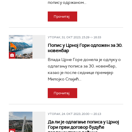
попису одржаном...
Прочитај
УТОРАК, 31. ОКТ 2023, 15:29 -> 16:33
Попис у Црној Гори одложен за 30.
новембар
Влада Црне Горе донела је одлуку о
одлагању пописа за 30. новембар,
казао је после седнице премијер
Милојко Спајић...
Прочитај
УТОРАК, 24. ОКТ 2023, 20:00 -> 20:13
Да ли је одлагање пописа у Црној
Гори први договор будуће