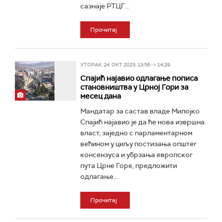
сазнаје РТЦГ...
Прочитај
УТОРАК, 24. ОКТ 2023, 13:56 -> 14:29
Спајић најавио одлагање пописа
становништва у Црној Гори за
месец дана
Мандатар за састав владе Милојко
Спајић најавио је да ће нова извршна
власт, заједно с парламентарном
већином у циљу постизања општег
консензуса и убрзања европског
пута Црне Горе, предложити
одлагање...
Прочитај