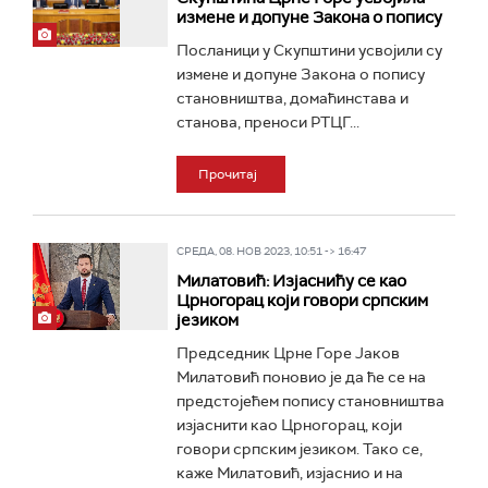
измене и допуне Закона о попису
Посланици у Скупштини усвојили су
измене и допуне Закона о попису
становништва, домаћинстава и
станова, преноси РТЦГ...
Прочитај
СРЕДА, 08. НОВ 2023, 10:51 -> 16:47
Милатовић: Изјаснићу се као
Црногорац који говори српским
језиком
Председник Црне Горе Јаков
Милатовић поновио је да ће се на
предстојећем попису становништва
изјаснити као Црногорац, који
говори српским језиком. Тако се,
каже Милатовић, изјаснио и на