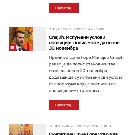
Прочитај
УТОРАК, 28. НОВ 2023, 18:43 -> 19:00
Спајић: Испуњени услови
опозиције, попис може да почне
30. новембра
Премијер Црне Горе Милојко Спајић
рекао је да попис становништва
може да почне 30. новембра,
додавши да су испуњени сви услови
из споразума који је потписан са
опозиционим странкама...
Прочитај
ПОНЕДЕЉАК, 27. НОВ 2023, 22:46 -> 18:51
Скупштина Црне Горе усвојила