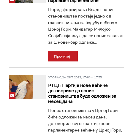
парламентарне већине
Поред формирања Владе, попис
становништва постаје једно од
главних питања за будућу већину у
Црној Гори. Мандатар Милојко
Спајић најављује да се попис заказан
за 1. новембар одлаже...
Прочитај
УТОРАК, 24. ОКТ 2023, 17:40 -> 17:55
РТЦГ: Партије нове већине
договориле да попис
становништва буде одложен за
месец дана
Попис становништва у Црној Гори
биће одложен за месец дана,
договориле су се партије нове
парламентарне већине у Црној Гори,