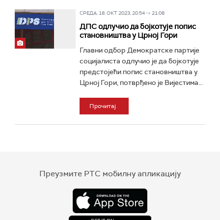
СРЕДА, 18. ОКТ 2023, 20:54 -> 21:08
ДПС одлучио да бојкотује попис
становништва у Црној Гори
Главни одбор Демократске партије
социјалиста одлучио је да бојкотује
предстојећи попис становништва у
Црној Гори, потврђено је Вијестима...
Прочитај
Преузмите РТС мобилну апликацију