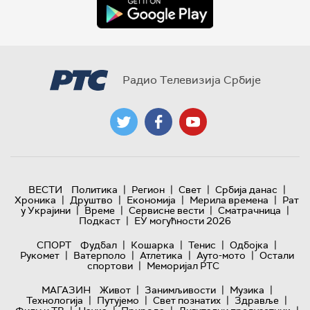
Радио Телевизија Србије
|
|
|
|
ВЕСТИ
Политика
Регион
Свет
Србија данас
|
|
|
|
Хроника
Друштво
Економија
Мерила времена
Рат
|
|
|
|
у Украјини
Време
Сервисне вести
Сматрачница
|
Подкаст
ЕУ могућности 2026
|
|
|
|
СПОРТ
Фудбал
Кошарка
Тенис
Одбојка
|
|
|
|
Рукомет
Ватерполо
Атлетика
Ауто-мото
Остали
|
спортови
Меморијал РТС
|
|
|
МАГАЗИН
Живот
Занимљивости
Музика
|
|
|
|
Технологијa
Путујемо
Свет познатих
Здравље