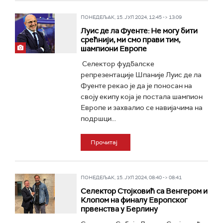
ПОНЕДЕЉАК, 15. ЈУЛ 2024, 12:45 -> 13:09
Луис де ла Фуенте: Не могу бити
срећнији, ми смо прави тим,
шампиони Европе
Селектор фудбалске
репрезентације Шпаније Луис де ла
Фуенте рекао је да је поносан на
своју екипу која је постала шампион
Европе и захвалио се навијачима на
подршци...
Прочитај
ПОНЕДЕЉАК, 15. ЈУЛ 2024, 08:40 -> 08:41
Селектор Стојковић са Венгером и
Клопом на финалу Европског
првенства у Берлину