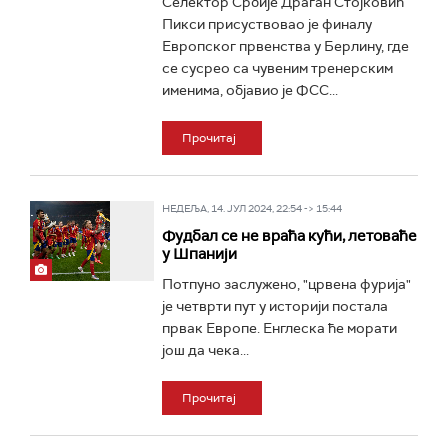
Селектор Србије Драган Стојковић
Пикси присуствовао је финалу
Европског првенства у Берлину, где
се сусрео са чувеним тренерским
именима, објавио је ФСС...
Прочитај
НЕДЕЉА, 14. ЈУЛ 2024, 22:54 -> 15:44
Фудбал се не враћа кући, летоваће
у Шпанији
Потпуно заслужено, "црвена фурија"
је четврти пут у историји постала
првак Европе. Енглеска ће морати
још да чека...
Прочитај