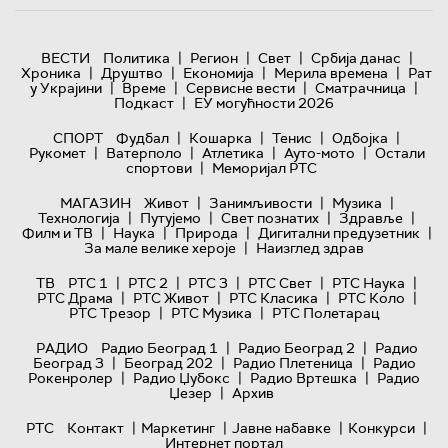
|
|
|
|
ВЕСТИ
Политика
Регион
Свет
Србија данас
|
|
|
|
Хроника
Друштво
Економија
Мерила времена
Рат
|
|
|
|
у Украјини
Време
Сервисне вести
Сматрачница
|
Подкаст
ЕУ могућности 2026
|
|
|
|
СПОРТ
Фудбал
Кошарка
Тенис
Одбојка
|
|
|
|
Рукомет
Ватерполо
Атлетика
Ауто-мото
Остали
|
спортови
Меморијал РТС
|
|
|
МАГАЗИН
Живот
Занимљивости
Музика
|
|
|
|
Технологијa
Путујемо
Свет познатих
Здравље
|
|
|
|
Филм и ТВ
Наука
Природа
Дигитални предузетник
|
За мале велике хероје
Наизглед здрав
|
|
|
|
|
ТВ
РТС 1
РТС 2
РТС 3
РТС Свет
РТС Наука
|
|
|
|
РТС Драма
РТС Живот
РТС Класика
РТС Коло
|
|
РТС Трезор
РТС Музика
РТС Полетарац
|
|
РАДИО
Радио Београд 1
Радио Београд 2
Радио
|
|
|
Београд 3
Београд 202
Радио Плетеница
Радио
|
|
|
Рокенролер
Радио Џубокс
Радио Вртешка
Радио
|
Џезер
Архив
|
|
|
|
РТС
Контакт
Маркетинг
Јавне набавке
Конкурси
Интернет портал