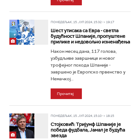
Прочитај
ПОНЕДЕЉАК, 15. ЈУЛ 2024, 15:32 -> 19:17
Шест утисака са Евра - светла
будућност Шпаније, пропуштене
прилике и недовољно изненађења
Након месец дана, 117 голова,
узбудљиве завршнице и новог
трофејног похода Шпаније -
завршено је Европско првенство у
Немачкој...
Прочитај
ПОНЕДЕЉАК, 15. ЈУЛ 2024, 15:10 -> 18:15
Стојковић: Тријумф Шпаније је
победа фудбала, Јамал је будућа
звезда