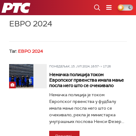
РТС
ЕВРО 2024
Таг:
ЕВРО 2024
ПОНЕДЕЉАК, 15. ЈУЛ 2024, 16:57 -> 17:26
Немачка полиција током
Европског првенства имала мање
посла него што се очекивало
Немачка полиција је током
Европског првенства у фудбалу
имала мање посла него што се
очекивало, рекла је министарка
унутрашњих послова Ненси Фезер...