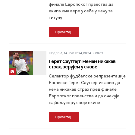
финале Европског првества да
екипа има вере у себе у мечу за
титулу...
Прочитај
НЕДЕЉА, 14. ЈУЛ 2024, 08:34 -> 09:02
Герет Саутгејт: Немам никакав
страх, верујем у снове
Селектор фудбалске репрезентације
Енглеске Герет Саутгејт изјавио да
нема никакав страх пред финале
Европског првенства и да очекује
најбољу игру своје екипе...
Прочитај