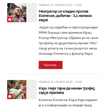
НЕДЕЉА, 14. ЈУЛ 2024, 11:31 -> 11:43
Мекгрегор се кладио против
Енглеске, добитак - 3,1 милион
евра!
Један од највећих и најпопуларнијих
ММА бораца свих времена Ирац
Конор Мекгрегор објавио је на свом
профилу на друштвеној мрежи "Икс"
своју уплату на тачан резултат меча
Шпанија-Енглеска у финалу Евра...
Прочитај
НЕДЕЉА, 14. ЈУЛ 2024, 10:25 -> 10:49
Кејн: Није тајна да немам трофеј,
сад је прилика
Капитен Енглеске Хари Кејн изјавио
је у конференцији за медије пред