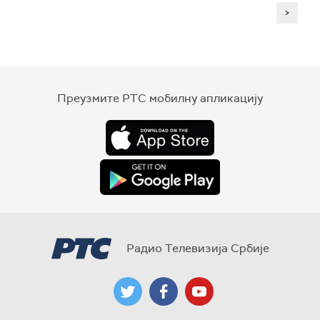
>
Преузмите РТС мобилну апликацију
Радио Телевизија Србије