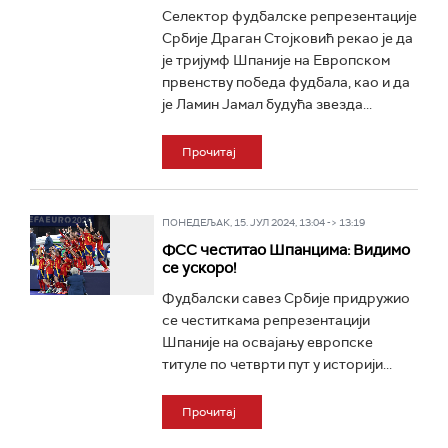
Селектор фудбалске репрезентације
Србије Драган Стојковић рекао је да
је тријумф Шпаније на Европском
првенству победа фудбала, као и да
је Ламин Јамал будућа звезда...
Прочитај
ПОНЕДЕЉАК, 15. ЈУЛ 2024, 13:04 -> 13:19
ФСС честитао Шпанцима: Видимо
се ускоро!
Фудбалски савез Србије придружио
се честиткама репрезентацији
Шпаније на освајању европске
титуле по четврти пут у историји...
Прочитај