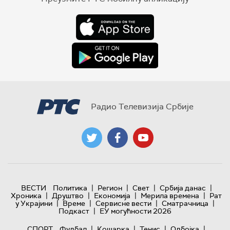
Радио Телевизија Србије
|
|
|
|
ВЕСТИ
Политика
Регион
Свет
Србија данас
|
|
|
|
Хроника
Друштво
Економија
Мерила времена
Рат
|
|
|
|
у Украјини
Време
Сервисне вести
Сматрачница
|
Подкаст
ЕУ могућности 2026
|
|
|
|
СПОРТ
Фудбал
Кошарка
Тенис
Одбојка