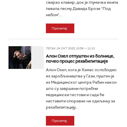
свирао клавир, док је глумачка екипа
певала песму Давида Брозе "Под
небом"...
Прочитај
ПЕТАК, 24. ОКТ 2025, 10:58 -> 11:13
Алон Охел отпуштен из болнице,
почео процес рехабилитације
Алон Охел, кога је Хамас ослободио
из заробљеништва у Гази, пуштен je
из Медицинског центра Рабин након
што су завршени потребни
медицински тестови и сада ће
наставити опоравак на одељењу за
рехабилитацију...
Прочитај