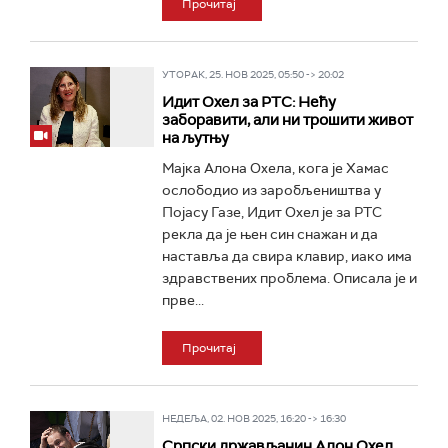
Прочитај
УТОРАК, 25. НОВ 2025, 05:50 -> 20:02
Идит Охел за РТС: Нећу
заборавити, али ни трошити живот
на љутњу
Мајка Алона Охела, кога је Хамас
ослободио из заробљеништва у
Појасу Газе, Идит Охел је за РТС
рекла да је њен син снажан и да
наставља да свира клавир, иако има
здравствених проблема. Описала је и
прве...
Прочитај
НЕДЕЉА, 02. НОВ 2025, 16:20 -> 16:30
Српски држављанин Алон Охел