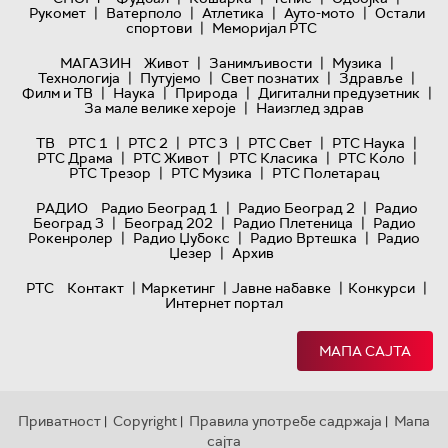
|
|
|
|
Рукомет
Ватерполо
Атлетика
Ауто-мото
Остали
|
спортови
Меморијал РТС
|
|
|
МАГАЗИН
Живот
Занимљивости
Музика
|
|
|
|
Технологијa
Путујемо
Свет познатих
Здравље
|
|
|
|
Филм и ТВ
Наука
Природа
Дигитални предузетник
|
За мале велике хероје
Наизглед здрав
|
|
|
|
|
ТВ
РТС 1
РТС 2
РТС 3
РТС Свет
РТС Наука
|
|
|
|
РТС Драма
РТС Живот
РТС Класика
РТС Коло
|
|
РТС Трезор
РТС Музика
РТС Полетарац
|
|
РАДИО
Радио Београд 1
Радио Београд 2
Радио
|
|
|
Београд 3
Београд 202
Радио Плетеница
Радио
|
|
|
Рокенролер
Радио Џубокс
Радио Вртешка
Радио
|
Џезер
Архив
|
|
|
|
РТС
Контакт
Маркетинг
Јавне набавке
Конкурси
Интернет портал
МАПА САЈТА
Приватност
Copyright
Правила употребе садржаја
Мапа
|
|
|
сајта