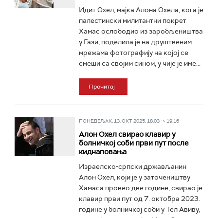
Идит Охел, мајка Алона Охела, кога је
палестински милитантни покрет
Хамас ослободио из заробљеништва
у Гази, поделила је на друштвеним
мрежама фотографију на којој се
смеши са својим сином, у чије је име...
Прочитај
ПОНЕДЕЉАК, 13. ОКТ 2025, 18:03 -> 19:16
Алон Охел свирао клавир у
болничкој соби први пут после
киднаповања
Израелско-српски држављанин
Алон Охел, који је у заточеништву
Хамаса провео две године, свирао је
клавир први пут од 7. октобра 2023.
године у болничкој соби у Тел Авиву,