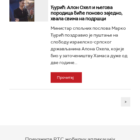
Ђурић: Алон Охел и његова
породица биће поново заједно,
хвала свима на подршци
Министар спољних послова Марко
Ђурић поздравио је пуштање на
слободу израелско-српског
држављанина Алона Охела, који је
био у заточеништву Хамаса дуже од
две године...
Прочитај
>
Преузмите РТС мобилну апликацију