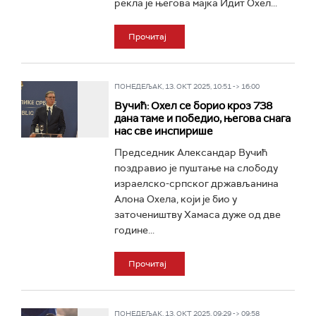
рекла је његова мајка Идит Охел...
Прочитај
ПОНЕДЕЉАК, 13. ОКТ 2025, 10:51 -> 16:00
Вучић: Охел се борио кроз 738
дана таме и победио, његова снага
нас све инспирише
Председник Александар Вучић
поздравио је пуштање на слободу
израелско-српског држављанина
Алона Охела, који је био у
заточеништву Хамаса дуже од две
године...
Прочитај
ПОНЕДЕЉАК, 13. ОКТ 2025, 09:29 -> 09:58