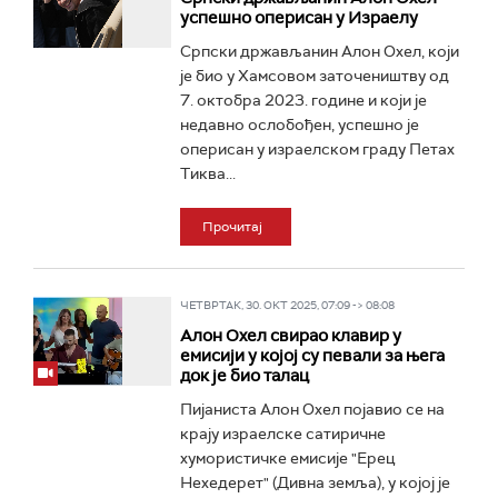
успешно оперисан у Израелу
Српски држављанин Алон Охел, који
је био у Хамсовом заточеништву од
7. октобра 2023. године и који је
недавно ослобођен, успешно је
оперисан у израелском граду Петах
Тиква...
Прочитај
ЧЕТВРТАК, 30. ОКТ 2025, 07:09 -> 08:08
Алон Охел свирао клавир у
емисији у којој су певали за њега
док је био талац
Пијаниста Алон Охел појавио се на
крају израелске сатиричне
хумористичке емисије "Ерец
Нехедерет" (Дивна земља), у којој је