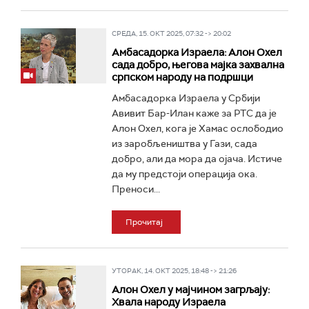
СРЕДА, 15. ОКТ 2025, 07:32 -> 20:02
Амбасадорка Израела: Алон Охел
сада добро, његова мајка захвална
српском народу на подршци
Амбасадорка Израела у Србији
Авивит Бар-Илан каже за РТС да је
Алон Охел, кога је Хамас ослободио
из заробљеништва у Гази, сада
добро, али да мора да ојача. Истиче
да му предстоји операција ока.
Преноси...
Прочитај
УТОРАК, 14. ОКТ 2025, 18:48 -> 21:26
Алон Охел у мајчином загрљају:
Хвала народу Израела