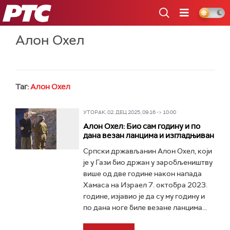
РТС
Алон Охел
Таг:
Алон Охел
УТОРАК, 02. ДЕЦ 2025, 09:16 -> 10:00
Алон Охел: Био сам годину и по
дана везан ланцима и изгладњиван
Српски држављанин Алон Охел, који
је у Гази био држан у заробљеништву
више од две године након напада
Хамаса на Израел 7. октобра 2023.
године, изјавио је да су му годину и
по дана ноге биле везане ланцима...