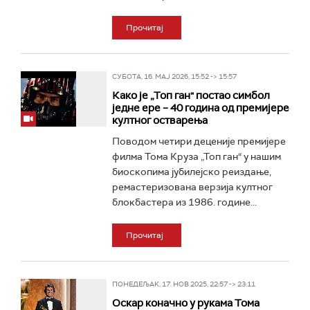
Прочитај
СУБОТА, 16. МАЈ 2026, 15:52 -> 15:57
Како је „Топ ган" постао симбол
једне ере – 40 година од премијере
култног остварења
Поводом четири деценије премијере
филма Тома Круза „Топ ган“ у нашим
биоскопима јубилејско реиздање,
ремастеризована верзија култног
блокбастера из 1986. године...
Прочитај
ПОНЕДЕЉАК, 17. НОВ 2025, 22:57 -> 23:11
Оскар коначно у рукама Тома