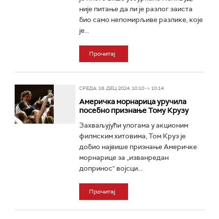
није питање да ли је разлог заиста
био само непомирљиве разлике, које
је...
Прочитај
СРЕДА, 18. ДЕЦ 2024, 10:10 -> 10:14
Америчка морнарица уручила
посебно признање Тому Крузу
Захваљујући улогама у акционим
филмским хитовима, Том Круз је
добио највише признање Америчке
морнарице за „изванредан
допринос" војсци...
Прочитај