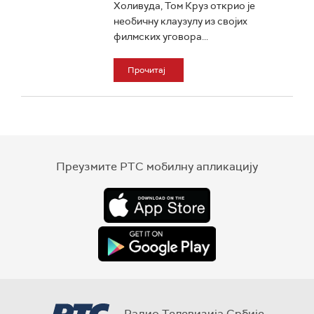
Холивуда, Том Круз открио је
необичну клаузулу из својих
филмских уговора...
Прочитај
Преузмите РТС мобилну апликацију
Радио Телевизија Србије