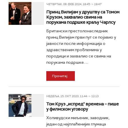
ЧЕТВРТАК, 08. ФЕБ 2024, 18:45 -> 19:47
Принц Вилијам у друштву са Томом
Крузом, захвалио свима на
порукама подршке краљу Чарлсу
Британски престолонаследник
принц Вилијам први пут се појавио у
јавности после информација о
здравственим проблемима у
породици и захвалио се свима на
порукама подршке. ...
Прочитај
НЕДЕЉА, 15. ОКТ 2023, 11:44 -> 12:13
Том Круз „испред“ времена – пише
у филмском уговору
Холивудски миљеник, заводник,
један од најплаћенијих глумаца