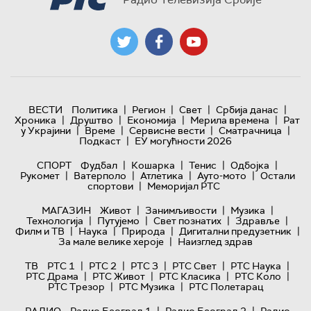
|
|
|
|
ВЕСТИ
Политика
Регион
Свет
Србија данас
|
|
|
|
Хроника
Друштво
Економија
Мерила времена
Рат
|
|
|
|
у Украјини
Време
Сервисне вести
Сматрачница
|
Подкаст
ЕУ могућности 2026
|
|
|
|
СПОРТ
Фудбал
Кошарка
Тенис
Одбојка
|
|
|
|
Рукомет
Ватерполо
Атлетика
Ауто-мото
Остали
|
спортови
Меморијал РТС
|
|
|
МАГАЗИН
Живот
Занимљивости
Музика
|
|
|
|
Технологијa
Путујемо
Свет познатих
Здравље
|
|
|
|
Филм и ТВ
Наука
Природа
Дигитални предузетник
|
За мале велике хероје
Наизглед здрав
|
|
|
|
|
ТВ
РТС 1
РТС 2
РТС 3
РТС Свет
РТС Наука
|
|
|
|
РТС Драма
РТС Живот
РТС Класика
РТС Коло
|
|
РТС Трезор
РТС Музика
РТС Полетарац