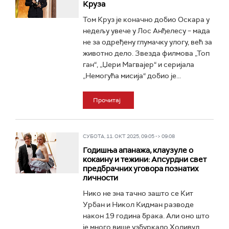
Круза
Том Круз је коначно добио Оскара у
недељу увече у Лос Анђелесу – мада
не за одређену глумачку улогу, већ за
животно дело. Звезда филмова „Топ
ган“, „Џери Магвајер“ и серијала
„Немогућа мисија“ добио је...
Прочитај
СУБОТА, 11. ОКТ 2025, 09:05 -> 09:08
Годишњa апанажа, клаузуле о
кокаину и тежини: Апсурдни свет
предбрачних уговора познатих
личности
Нико не зна тачно зашто се Кит
Урбан и Никол Кидман разводе
након 19 година брака. Али оно што
је много више узбуркало Холивуд,