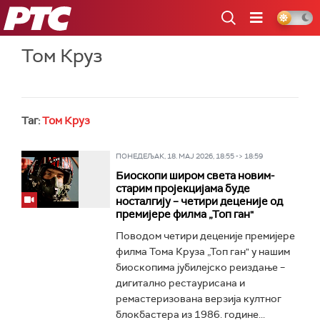
РТС
Том Круз
Таг:
Том Круз
ПОНЕДЕЉАК, 18. МАЈ 2026, 18:55 -> 18:59
Биоскопи широм света новим-
старим пројекцијама буде
носталгију – четири деценије од
премијере филма „Топ ган"
Поводом четири деценије премијере
филма Тома Круза „Топ ган" у нашим
биоскопима јубилејско реиздање –
дигитално рестаурисана и
ремастеризована верзија култног
блокбастера из 1986. године...