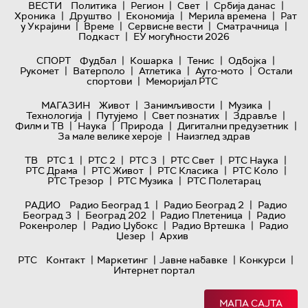
|
|
|
|
ВЕСТИ
Политика
Регион
Свет
Србија данас
|
|
|
|
Хроника
Друштво
Економија
Мерила времена
Рат
|
|
|
|
у Украјини
Време
Сервисне вести
Сматрачница
|
Подкаст
ЕУ могућности 2026
|
|
|
|
СПОРТ
Фудбал
Кошарка
Тенис
Одбојка
|
|
|
|
Рукомет
Ватерполо
Атлетика
Ауто-мото
Остали
|
спортови
Меморијал РТС
|
|
|
МАГАЗИН
Живот
Занимљивости
Музика
|
|
|
|
Технологијa
Путујемо
Свет познатих
Здравље
|
|
|
|
Филм и ТВ
Наука
Природа
Дигитални предузетник
|
За мале велике хероје
Наизглед здрав
|
|
|
|
|
ТВ
РТС 1
РТС 2
РТС 3
РТС Свет
РТС Наука
|
|
|
|
РТС Драма
РТС Живот
РТС Класика
РТС Коло
|
|
РТС Трезор
РТС Музика
РТС Полетарац
|
|
РАДИО
Радио Београд 1
Радио Београд 2
Радио
|
|
|
Београд 3
Београд 202
Радио Плетеница
Радио
|
|
|
Рокенролер
Радио Џубокс
Радио Вртешка
Радио
|
Џезер
Архив
|
|
|
|
РТС
Контакт
Маркетинг
Јавне набавке
Конкурси
Интернет портал
МАПА САЈТА