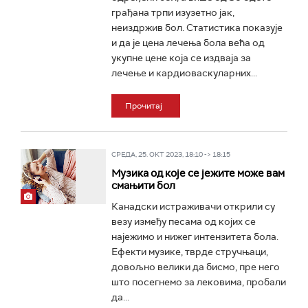
грађана трпи изузетно јак,
неиздржив бол. Статистика показује
и да је цена лечења бола већа од
укупне цене која се издваја за
лечење и кардиоваскуларних...
Прочитај
СРЕДА, 25. ОКТ 2023, 18:10 -> 18:15
Музика од које се јежите може вам
смањити бол
Канадски истраживачи открили су
везу између песама од којих се
најежимо и нижег интензитета бола.
Ефекти музике, тврде стручњаци,
довољно велики да бисмо, пре него
што посегнемо за лековима, пробали
да...