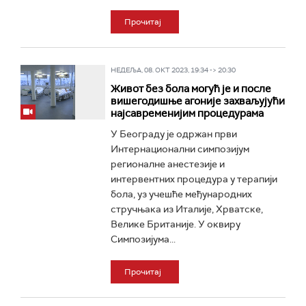
Прочитај
НЕДЕЉА, 08. ОКТ 2023, 19:34 -> 20:30
Живот без бола могућ је и после
вишегодишње агоније захваљујући
најсавременијим процедурама
У Београду је одржан први
Интернационални симпозијум
регионалне анестезије и
интервентних процедура у терапији
бола, уз учешће међународних
стручњака из Италије, Хрватске,
Велике Британије. У оквиру
Симпозијума...
Прочитај