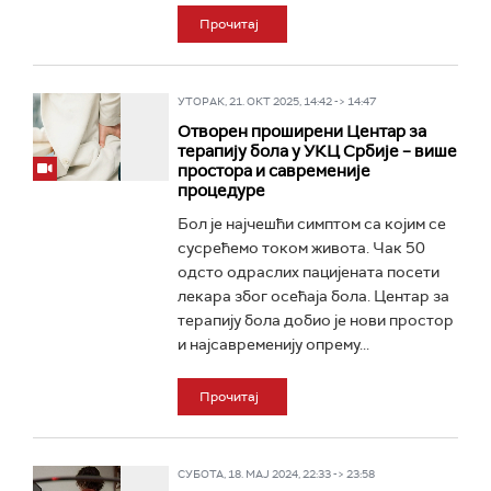
Прочитај
УТОРАК, 21. ОКТ 2025, 14:42 -> 14:47
Отворен проширени Центар за
терапију бола у УКЦ Србије – више
простора и савременије
процедуре
Бол је најчешћи симптом са којим се
сусрећемо током живота. Чак 50
одсто одраслих пацијената посети
лекара због осећаја бола. Центар за
терапију бола добио је нови простор
и најсавременију опрему...
Прочитај
СУБОТА, 18. МАЈ 2024, 22:33 -> 23:58