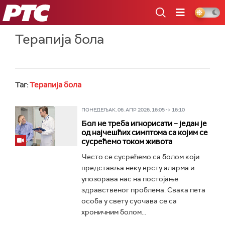
РТС
Терапија бола
Таг:
Терапија бола
ПОНЕДЕЉАК, 06. АПР 2026, 16:05 -> 16:10
Бол не треба игнорисати – један је
од најчешћих симптома са којим се
сусрећемо током живота
Често се сусрећемо са болом који
представља неку врсту аларма и
упозорава нас на постојање
здравственог проблема. Свака пета
особа у свету суочава се са
хроничним болом...