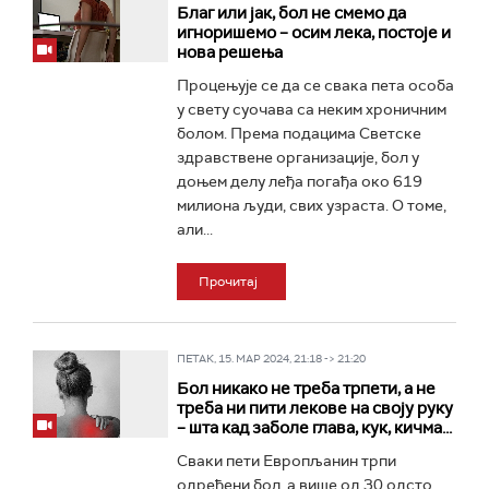
Благ или јак, бол не смемо да
игноришемо – осим лека, постоје и
нова решења
Процењује се да се свака пета особа
у свету суочава са неким хроничним
болом. Према подацима Светске
здравствене организације, бол у
доњем делу леђа погађа око 619
милиона људи, свих узраста. О томе,
али...
Прочитај
ПЕТАК, 15. МАР 2024, 21:18 -> 21:20
Бол никако не треба трпети, а не
треба ни пити лековe на своју руку
– шта кад заболе глава, кук, кичма...
Сваки пети Европљанин трпи
одређени бол, а више од 30 одсто