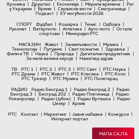
|
|
|
|
Хроника
Друштво
Економија
Мерила времена
Рат
|
|
|
|
у Украјини
Време
Сервисне вести
Сматрачница
|
Подкаст
ЕУ могућности 2026
|
|
|
|
СПОРТ
Фудбал
Кошарка
Тенис
Одбојка
|
|
|
|
Рукомет
Ватерполо
Атлетика
Ауто-мото
Остали
|
спортови
Меморијал РТС
|
|
|
МАГАЗИН
Живот
Занимљивости
Музика
|
|
|
|
Технологијa
Путујемо
Свет познатих
Здравље
|
|
|
|
Филм и ТВ
Наука
Природа
Дигитални предузетник
|
За мале велике хероје
Наизглед здрав
|
|
|
|
|
ТВ
РТС 1
РТС 2
РТС 3
РТС Свет
РТС Наука
|
|
|
|
РТС Драма
РТС Живот
РТС Класика
РТС Коло
|
|
РТС Трезор
РТС Музика
РТС Полетарац
|
|
РАДИО
Радио Београд 1
Радио Београд 2
Радио
|
|
|
Београд 3
Београд 202
Радио Плетеница
Радио
|
|
|
Рокенролер
Радио Џубокс
Радио Вртешка
Радио
|
Џезер
Архив
|
|
|
|
РТС
Контакт
Маркетинг
Јавне набавке
Конкурси
Интернет портал
МАПА САЈТА