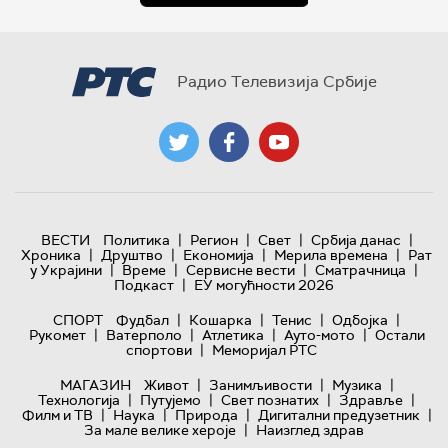
Радио Телевизија Србије
|
|
|
|
ВЕСТИ
Политика
Регион
Свет
Србија данас
|
|
|
|
Хроника
Друштво
Економија
Мерила времена
Рат
|
|
|
|
у Украјини
Време
Сервисне вести
Сматрачница
|
Подкаст
ЕУ могућности 2026
|
|
|
|
СПОРТ
Фудбал
Кошарка
Тенис
Одбојка
|
|
|
|
Рукомет
Ватерполо
Атлетика
Ауто-мото
Остали
|
спортови
Меморијал РТС
|
|
|
МАГАЗИН
Живот
Занимљивости
Музика
|
|
|
|
Технологијa
Путујемо
Свет познатих
Здравље
|
|
|
|
Филм и ТВ
Наука
Природа
Дигитални предузетник
|
За мале велике хероје
Наизглед здрав