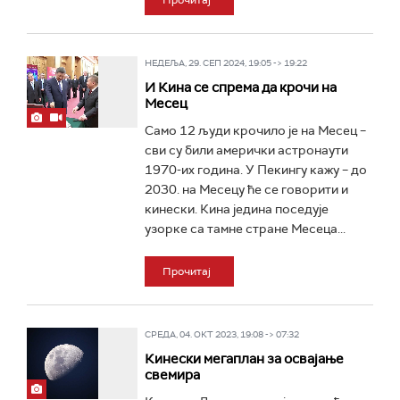
Прочитај
НЕДЕЉА, 29. СЕП 2024, 19:05 -> 19:22
И Кина се спрема да крочи на
Месец
Само 12 људи крочило је на Месец –
сви су били амерички астронаути
1970-их година. У Пекингу кажу – до
2030. на Месецу ће се говорити и
кинески. Кина једина поседује
узорке са тамне стране Месеца...
Прочитај
СРЕДА, 04. ОКТ 2023, 19:08 -> 07:32
Кинески мегаплан за освајање
свемира