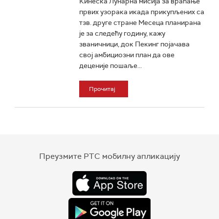
Кинеска Лунарна мисија за враћање
првих узорака икада прикупљених са
тзв. друге стране Месеца планирана
је за следећу годину, кажу
званичници, док Пекинг појачава
свој амбициозни план да ове
деценије пошаље...
Прочитај
Преузмите РТС мобилну апликацију