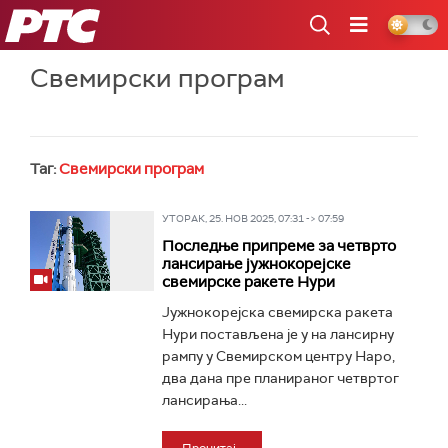
РТС
Свемирски програм
Таг:
Свемирски програм
УТОРАК, 25. НОВ 2025, 07:31 -> 07:59
Последње припреме за четврто
лансирање јужнокорејске
свемирске ракете Нури
Јужнокорејска свемирска ракета
Нури постављена је у на лансирну
рампу у Свемирском центру Наро,
два дана пре планираног четвртог
лансирања...