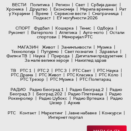
|
|
|
|
ВЕСТИ
Политика
Регион
Свет
Србија данас
|
|
|
|
Хроника
Друштво
Економија
Мерила времена
Рат
|
|
|
|
у Украјини
Време
Сервисне вести
Сматрачница
|
Подкаст
ЕУ могућности 2026
|
|
|
|
СПОРТ
Фудбал
Кошарка
Тенис
Одбојка
|
|
|
|
Рукомет
Ватерполо
Атлетика
Ауто-мото
Остали
|
спортови
Меморијал РТС
|
|
|
МАГАЗИН
Живот
Занимљивости
Музика
|
|
|
|
Технологијa
Путујемо
Свет познатих
Здравље
|
|
|
|
Филм и ТВ
Наука
Природа
Дигитални предузетник
|
За мале велике хероје
Наизглед здрав
|
|
|
|
|
ТВ
РТС 1
РТС 2
РТС 3
РТС Свет
РТС Наука
|
|
|
|
РТС Драма
РТС Живот
РТС Класика
РТС Коло
|
|
РТС Трезор
РТС Музика
РТС Полетарац
|
|
РАДИО
Радио Београд 1
Радио Београд 2
Радио
|
|
|
Београд 3
Београд 202
Радио Плетеница
Радио
|
|
|
Рокенролер
Радио Џубокс
Радио Вртешка
Радио
|
Џезер
Архив
|
|
|
|
РТС
Контакт
Маркетинг
Јавне набавке
Конкурси
Интернет портал