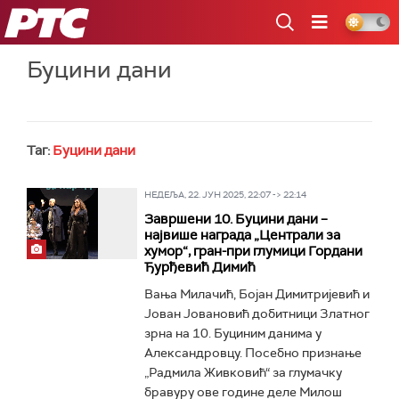
РТС
Буцини дани
Таг:
Буцини дани
НЕДЕЉА, 22. ЈУН 2025, 22:07 -> 22:14
Завршени 10. Буцини дани –
највише награда „Централи за
хумор“, гран-при глумици Гордани
Ђурђевић Димић
Вања Милачић, Бојан Димитријевић и
Јован Јовановић добитници Златног
зрна на 10. Буциним данима у
Александровцу. Посебно признање
„Радмила Живковић“ за глумачку
бравуру ове године деле Милош