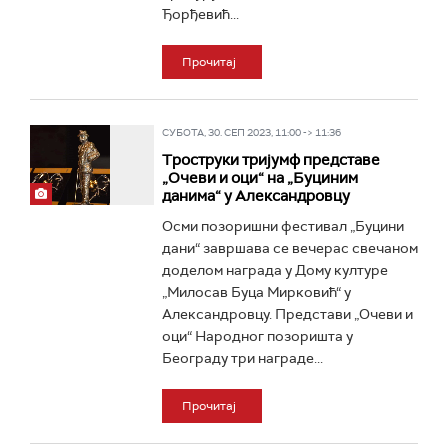
Ђорђевић...
Прочитај
СУБОТА, 30. СЕП 2023, 11:00 -> 11:36
Троструки тријумф представе
„Очеви и оци“ на „Буциним
данима“ у Александровцу
Осми позоришни фестивал „Буцини
дани“ завршава се вечерас свечаном
доделом награда у Дому културе
„Милосав Буца Мирковић“ у
Александровцу. Представи „Очеви и
оци“ Народног позоришта у
Београду три награде...
Прочитај