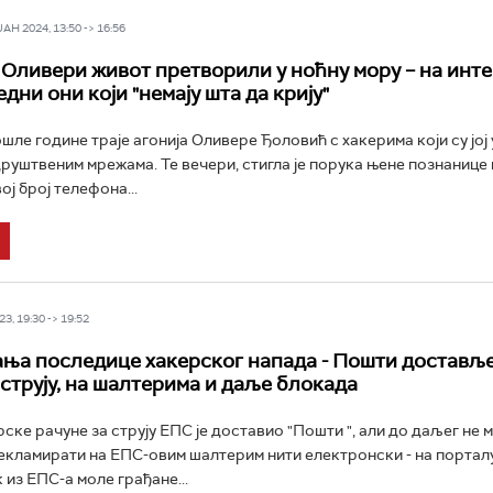
Н 2024, 13:50 -> 16:56
 Оливери живот претворили у ноћну мору – на инт
дни они који "немају шта да крију"
ошле године траје агонија Оливере Ђоловић с хакерима који су јој
руштвеним мрежама. Те вечери, стигла је порука њене познанице 
ој број телефона...
3, 19:30 -> 19:52
ња последице хакерског напада - Пошти достављ
 струју, на шалтерима и даље блокада
ске рачуне за струју ЕПС је доставио "Пошти ", али до даљег не м
рекламирати на ЕПС-овим шалтерим нити електронски - на порталу
к из ЕПС-а моле грађане...