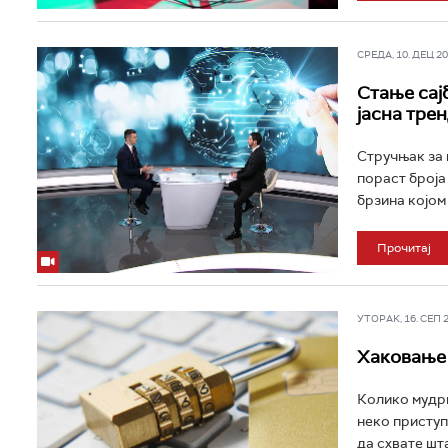
СРЕДА, 10. ДЕЦ 202
Стање сај
јасна тре
Стручњак за
пораст броја
брзина којом
Прочитај
УТОРАК, 16. СЕП 20
Хаковање 
Колико мудри 
неко приступ
да схвате шта