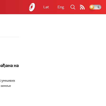
Lat
Eng
рађана на
и сумњивих
е земље