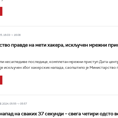
5, 16:03 -> 16:08
тво правде на мети хакера, искључен мрежни при
ли несагледиве последице, комплетан мрежни приступ Дата цент
је искључен због хакерских напада, саопштило је Министарство п
 2024, 05:55 -> 05:57
напад на сваких 37 секунди – свега четири одсто 