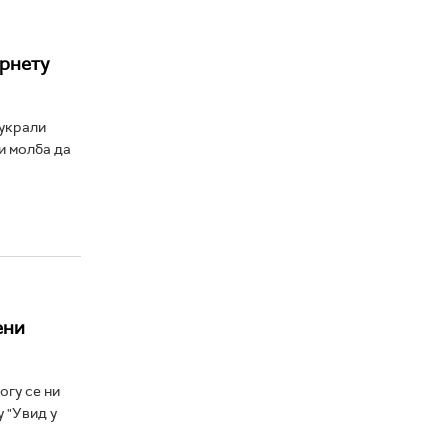
ернету
 украли
и молба да
ени
огу се ни
 "Увид у