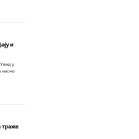
ају и
"Увид у
а нисмо
а траже