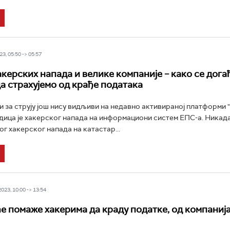
3, 05:50 -> 05:57
керских напада и велике компаније – како се догађ
да страхујемо од крађе података
и за струју још нису видљиви на недавно активираној платформи 
дица је хакерског напада на информациони систем ЕПС-а. Никад
ог хакерског напада на катастар...
23, 10:00 -> 13:54
ће помаже хакерима да краду податке, од компаниј