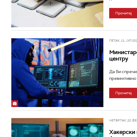
Прочитај
ПЕТАК, 11. ЈУЛ 202
Министарс
центру
Да би спречи
превентивно 
Прочитај
ЧЕТВРТАК, 22. ФЕБ
Хакерски 