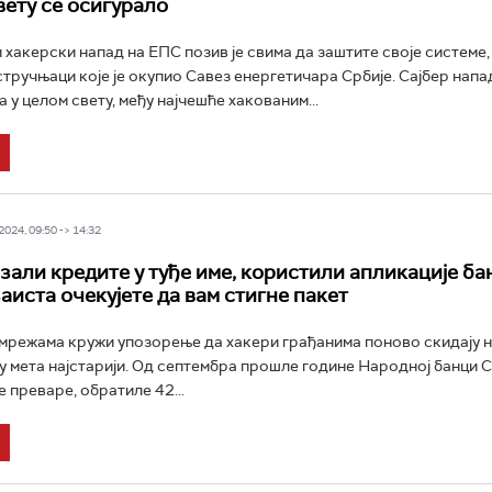
вету се осигурало
хакерски напад на ЕПС позив је свима да заштите своје системе,
стручњаци које је окупио Савез енергетичара Србије. Сајбер напа
 у целом свету, међу најчешће хакованим...
024, 09:50 -> 14:32
зали кредите у туђе име, користили апликације бан
аиста очекујете да вам стигне пакет
режама кружи упозорење да хакери грађанима поново скидају н
су мета најстарији. Од септембра прошле године Народној банци Ср
 преваре, обратиле 42...