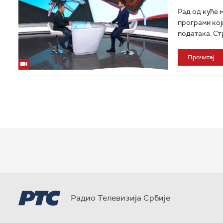
Рад од куће м
програми кој
података. Стр
Прочитај
Радио Телевизија Србије