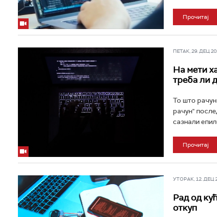
Прочитај
ПЕТАК, 29. ДЕЦ 202
На мети ха
треба ли 
То што рачун
рачун" после
сазнали епил
Прочитај
УТОРАК, 12. ДЕЦ 20
Рад од ку
откуп