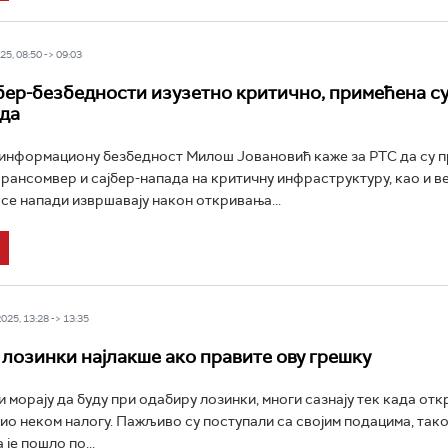
5, 08:50 -> 09:03
бер-безбедности изузетно критично, примећена су
нда
 информациону безбедност Милош Јовановић каже за РТС да су 
 рансомвер и сајбер-напада на критичну инфраструктуру, као и в
 се напади извршавају након откривања...
25, 13:28 -> 13:35
лозинки најлакше ако правите ову грешку
морају да буду при одабиру лозинки, многи сазнају тек када откри
ио неком налогу. Пажљиво су поступали са својим подацима, тако
 је пошло по...