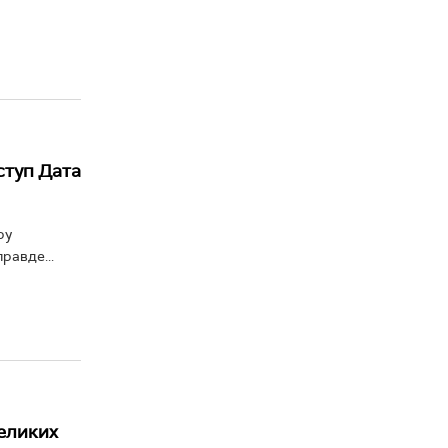
ступ Дата
ру
равде...
великих