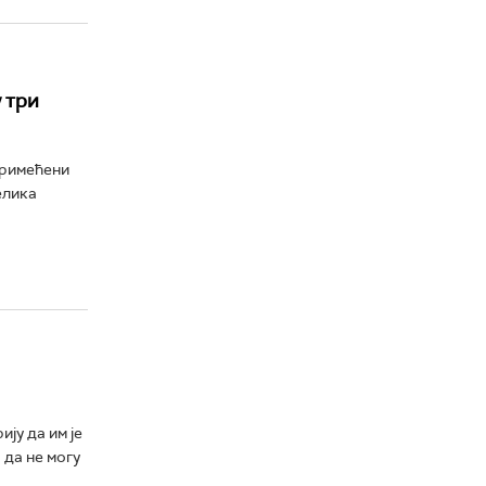
 три
примећени
елика
ју да им је
 да не могу