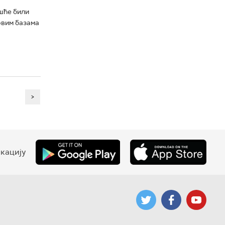
ешће били
овим базама
>
кацију