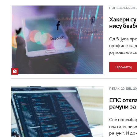
ПОНЕДЕЉАК, 29. ЈА
Хакери су
нису безбе
Од 5. јула пр
профиле на д
јој пошаље св
Прочитај
ПЕТАК, 29. ДЕЦ 202
ЕПС откла
рачуни за
Све новембар
платити, ни 
рачун ". И до