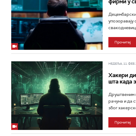
фирми у с
Децембарски 
упозоравају 
свакодневица
Прочитај
НЕДЕЉА, 11. ФЕБ 2
Хакери ди
шта када з
Друштвеним м
рачуна и да 
због хакерске
Прочитај