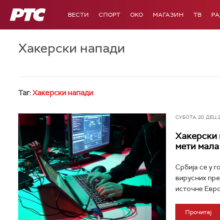
РТС
ВЕСТИ
СПОРТ
OKO
МАГАЗИН
ТВ
Р
Хакерски напади
Таг:
Хакерски напади
СУБОТА, 20. ДЕЦ 20
Хакерски 
мети мала
Србија се у г
вирусних пре
источне Европ
Прочитај