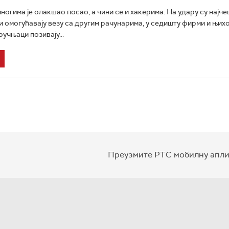
ногима је олакшао посао, а чини се и хакерима. На удару су најч
и омогућавају везу са другим рачунарима, у седишту фирми и њих
учњаци позивају...
Преузмите РТС мобилну апли