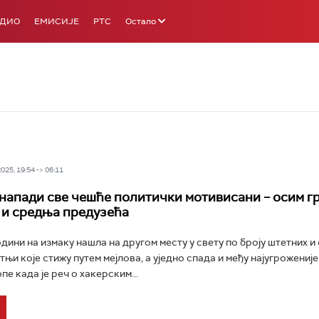
АДИО
ЕМИСИЈЕ
РТС
Остало
25, 19:54 -> 06:11
напади све чешће политички мотивисани – осим г
 и средња предузећа
одини на измаку нашла на другом месту у свету по броју штетних 
тњи које стижу путем мејлова, а уједно спада и међу најугрожениј
е када је реч о хакерским...