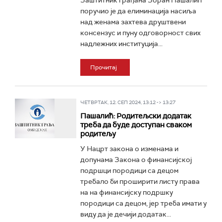
Заштитник грађана Зоран Пашалић
поручио је да елиминација насиља
над женама захтева друштвени
консензус и пуну одговорност свих
надлежних институција...
Прочитај
ЧЕТВРТАК, 12. СЕП 2024, 13:12 -> 13:27
Пашалић: Родитељски додатак
треба да буде доступан сваком
родитељу
У Нацрт закона о изменама и
допунама Закона о финансијској
подршци породици са децом
требало би проширити листу права
на на финансијску подршку
породици са децом, јер треба имати у
виду да је дечији додатак...