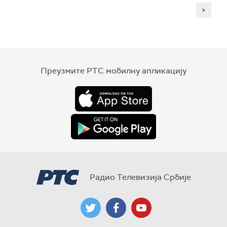
>
Преузмите РТС мобилну апликацију
Радио Телевизија Србије