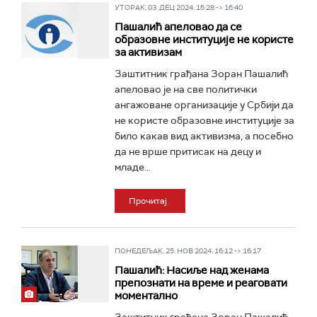
УТОРАК, 03. ДЕЦ 2024, 16:28 -> 16:40
Пашалић апеловао да се
образовне институције не користе
за активизам
Заштитник грађана Зоран Пашалић
апеловао је на све политички
ангажоване организације у Србији да
не користе образовне институције за
било какав вид активизма, а посебно
да не врше притисак на децу и
младе...
Прочитај
ПОНЕДЕЉАК, 25. НОВ 2024, 16:12 -> 16:17
Пашалић: Насиље над женама
препознати на време и реаговати
моментално