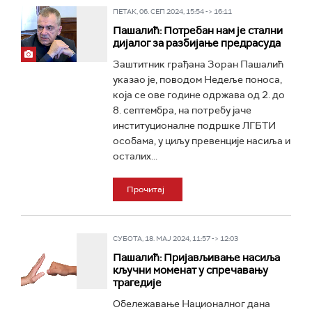
ПЕТАК, 06. СЕП 2024, 15:54 -> 16:11
Пашалић: Потребан нам је стални
дијалог за разбијање предрасуда
Заштитник грађана Зоран Пашалић
указао је, поводом Недеље поноса,
која се ове године одржава од 2. до
8. септембра, на потребу јаче
институционалне подршке ЛГБТИ
особама, у циљу превенције насиља и
осталих...
Прочитај
СУБОТА, 18. МАЈ 2024, 11:57 -> 12:03
Пашалић: Пријављивање насиља
кључни моменат у спречавању
трагедије
Обележавање Националног дана