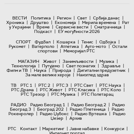
|
|
|
|
ВЕСТИ
Политика
Регион
Свет
Србија данас
|
|
|
|
Хроника
Друштво
Економија
Мерила времена
Рат
|
|
|
|
у Украјини
Време
Сервисне вести
Сматрачница
|
Подкаст
ЕУ могућности 2026
|
|
|
|
СПОРТ
Фудбал
Кошарка
Тенис
Одбојка
|
|
|
|
Рукомет
Ватерполо
Атлетика
Ауто-мото
Остали
|
спортови
Меморијал РТС
|
|
|
МАГАЗИН
Живот
Занимљивости
Музика
|
|
|
|
Технологијa
Путујемо
Свет познатих
Здравље
|
|
|
|
Филм и ТВ
Наука
Природа
Дигитални предузетник
|
За мале велике хероје
Наизглед здрав
|
|
|
|
|
ТВ
РТС 1
РТС 2
РТС 3
РТС Свет
РТС Наука
|
|
|
|
РТС Драма
РТС Живот
РТС Класика
РТС Коло
|
|
РТС Трезор
РТС Музика
РТС Полетарац
|
|
РАДИО
Радио Београд 1
Радио Београд 2
Радио
|
|
|
Београд 3
Београд 202
Радио Плетеница
Радио
|
|
|
Рокенролер
Радио Џубокс
Радио Вртешка
Радио
|
Џезер
Архив
|
|
|
|
РТС
Контакт
Маркетинг
Јавне набавке
Конкурси
Интернет портал