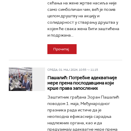
сећања на жене жртве насиља није
само симболичан чин, већ је позив
целом друштву на акцију и
солидарност у стварању друштва у
којем ће свака жена бити заштићена
и подржана...
Прочитај
СРЕДА, 01. МАЈ 2024, 10:55 -> 11:15
Пашалић: Потребне адекватније
мере према послодавцима који
крше права запослених
Заштитник грађана Зоран Пашалић
поводом 1. маја, Међународног
празника рада истиче да је
неопходна ефикаснија сарадња
надлежних органа, као и да
предузимају адекватне мере према