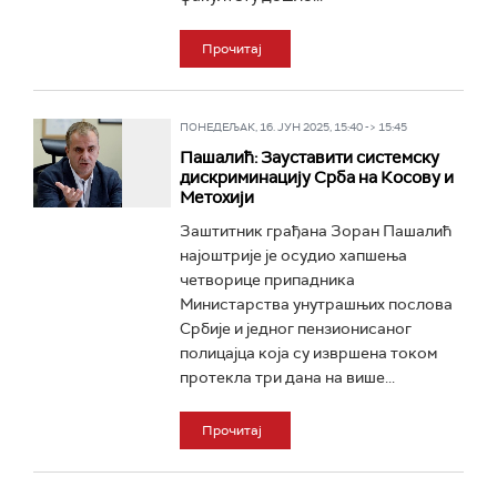
Прочитај
ПОНЕДЕЉАК, 16. ЈУН 2025, 15:40 -> 15:45
Пашалић: Зауставити системску
дискриминацију Срба на Косову и
Метохији
Заштитник грађана Зоран Пашалић
најоштрије је осудио хапшења
четворице припадника
Министарства унутрашњих послова
Србије и једног пензионисаног
полицајца која су извршена током
протекла три дана на више...
Прочитај