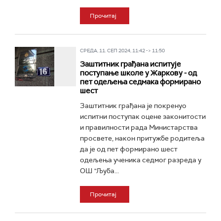
Прочитај
СРЕДА, 11. СЕП 2024, 11:42 -> 11:50
Заштитник грађана испитује
поступање школе у Жаркову - од
пет одељења седмака формирано
шест
Заштитник грађана је покренуо
испитни поступак оцене законитости
и правилности рада Министарства
просвете, након притужбе родитеља
да је од пет формирано шест
одељења ученика седмог разреда у
ОШ "Љуба...
Прочитај