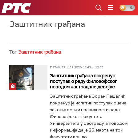
РТС
Заштитник грађана
Таг:
Заштитник грађана
ПЕТАК, 27. МАР 2026, 12:43 -> 12:55
Заштитник грађана покренуо
поступак о раду Филозофског
поводом настрадале девојке
Заштитник грађана Зоран Пашалић
покренуо је испитни поступак оцене
законитости и правилности рада
Филозофског факултета
Универзитета у Београду, а поводом
информација да је 26. марта на том
факултету дошло...