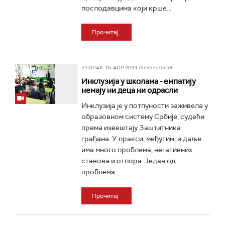
послодавцима који крше...
Прочитај
УТОРАК, 16. АПР 2024, 05:55 -> 05:53
Инклузија у школама - емпатију
немају ни деца ни одрасли
Инклузија је у потпуности заживела у
образовном систему Србије, судећи
према извештају Заштитника
грађана. У пракси, међутим, и даље
има много проблема, негативних
ставова и отпора. Један од
проблема...
Прочитај