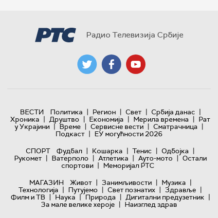
Радио Телевизија Србије
|
|
|
|
ВЕСТИ
Политика
Регион
Свет
Србија данас
|
|
|
|
Хроника
Друштво
Економија
Мерила времена
Рат
|
|
|
|
у Украјини
Време
Сервисне вести
Сматрачница
|
Подкаст
ЕУ могућности 2026
|
|
|
|
СПОРТ
Фудбал
Кошарка
Тенис
Одбојка
|
|
|
|
Рукомет
Ватерполо
Атлетика
Ауто-мото
Остали
|
спортови
Меморијал РТС
|
|
|
МАГАЗИН
Живот
Занимљивости
Музика
|
|
|
|
Технологијa
Путујемо
Свет познатих
Здравље
|
|
|
|
Филм и ТВ
Наука
Природа
Дигитални предузетник
|
За мале велике хероје
Наизглед здрав