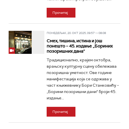
Прочитај
ПОНЕДЕЉАК, 20. ОКТ 2025, 09:57 -> 08:08
Смех, тишина, истина и још
понешто – 45. издање „Бориних
позоришних дана“
Традиционално, крајем октобра,
врањску културну сцену обележава
позоришна уметност. Ове године
манифестација која се одржава у
част књижевнику Бори Станковићу –
„Борини позоришни дани“ броји 45.
издање...
Прочитај