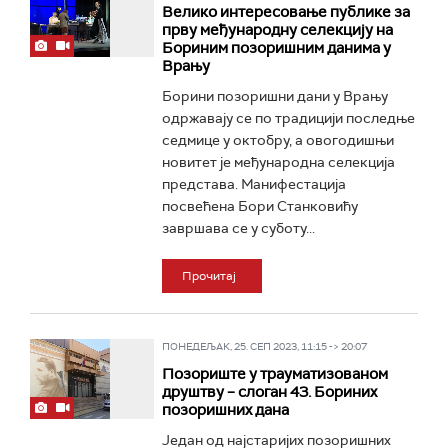
Велико интересовање публике за
прву међународну селекцију на
Бориним позоришним данима у
Врању
Борини позоришни дани у Врању
одржавају се по традицији последње
седмице у октобру, а овогодишњи
новитет је међународна селекција
представа. Манифестација
посвећена Бори Станковићу
завршава се у суботу...
Прочитај
ПОНЕДЕЉАК, 25. СЕП 2023, 11:15 -> 20:07
Позориште у трауматизованом
друштву – слоган 43. Бориних
позоришних дана
Један од најстаријих позоришних