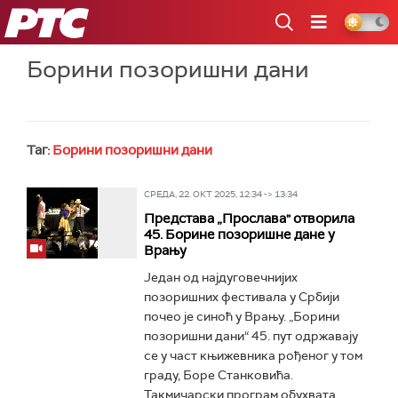
РТС
Борини позоришни дани
Таг:
Борини позоришни дани
СРЕДА, 22. ОКТ 2025, 12:34 -> 13:34
Представа „Прослава" отворила
45. Борине позоришне дане у
Врању
Један од најдуговечнијих
позоришних фестивала у Србији
почео је синоћ у Врању. „Борини
позоришни дани“ 45. пут одржавају
се у част књижевника рођеног у том
граду, Боре Станковића.
Такмичарски програм обухвата...