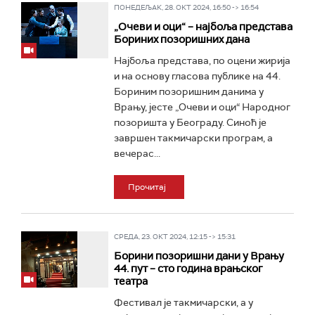
ПОНЕДЕЉАК, 28. ОКТ 2024, 16:50 -> 16:54
„Очеви и оци“ – најбоља представа
Бориних позоришних дана
Најбоља представа, по оцени жирија
и на основу гласова публике на 44.
Бориним позоришним данима у
Врању, јесте „Очеви и оци“ Народног
позоришта у Београду. Синоћ је
завршен такмичарски програм, а
вечерас...
Прочитај
СРЕДА, 23. ОКТ 2024, 12:15 -> 15:31
Борини позоришни дани у Врању
44. пут – сто година врањског
театра
Фестивал је такмичарски, а у