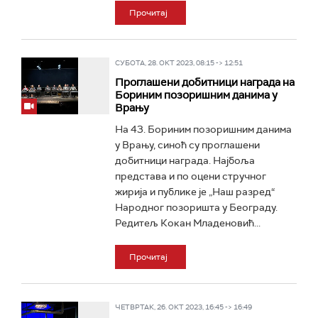
Прочитај
СУБОТА, 28. ОКТ 2023, 08:15 -> 12:51
Проглашени добитници награда на
Бориним позоришним данима у
Врању
На 43. Бориним позоришним данима
у Врању, синоћ су проглашени
добитници награда. Најбоља
представа и по оцени стручног
жирија и публике је „Наш разред“
Народног позоришта у Београду.
Редитељ Кокан Младеновић...
Прочитај
ЧЕТВРТАК, 26. ОКТ 2023, 16:45 -> 16:49