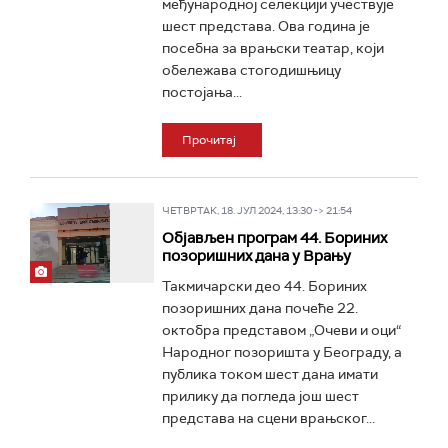
међународној селекцији учествује
шест представа. Ова година је
посебна за врањски театар, који
обележава стогодишњицу
постојања...
Прочитај
ЧЕТВРТАК, 18. ЈУЛ 2024, 13:30 -> 21:54
Објављен програм 44. Бориних
позоришних дана у Врању
Такмичарски део 44. Бориних
позоришних дана почеће 22.
октобра представом „Очеви и оци“
Народног позоришта у Београду, а
публика током шест дана имати
прилику да погледа још шест
представа на сцени врањског...