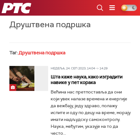
РТС
Друштвена подршка
Таг:
Друштвена подршка
НЕДЕЉА, 24. СЕП 2023, 14:04 -> 14:29
Шта каже наука, како изградити
навике у пет корака
Већина нас претпоставља да они
који увек налазе времена и енергије
да вежбају, једу здраво, полажу
испите и оду по децу на време, морају
имати надљудску самоконтролу.
Наука, међутим, указује на то да
често...