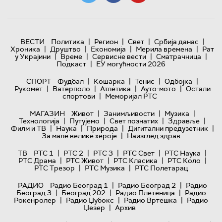
|
|
|
|
ВЕСТИ
Политика
Регион
Свет
Србија данас
|
|
|
|
Хроника
Друштво
Економија
Мерила времена
Рат
|
|
|
|
у Украјини
Време
Сервисне вести
Сматрачница
|
Подкаст
ЕУ могућности 2026
|
|
|
|
СПОРТ
Фудбал
Кошарка
Тенис
Одбојка
|
|
|
|
Рукомет
Ватерполо
Атлетика
Ауто-мото
Остали
|
спортови
Меморијал РТС
|
|
|
МАГАЗИН
Живот
Занимљивости
Музика
|
|
|
|
Технологијa
Путујемо
Свет познатих
Здравље
|
|
|
|
Филм и ТВ
Наука
Природа
Дигитални предузетник
|
За мале велике хероје
Наизглед здрав
|
|
|
|
|
ТВ
РТС 1
РТС 2
РТС 3
РТС Свет
РТС Наука
|
|
|
|
РТС Драма
РТС Живот
РТС Класика
РТС Коло
|
|
РТС Трезор
РТС Музика
РТС Полетарац
|
|
РАДИО
Радио Београд 1
Радио Београд 2
Радио
|
|
|
Београд 3
Београд 202
Радио Плетеница
Радио
|
|
|
Рокенролер
Радио Џубокс
Радио Вртешка
Радио
|
Џезер
Архив