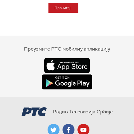
Прочитај
Преузмите РТС мобилну апликацију
Радио Телевизија Србије