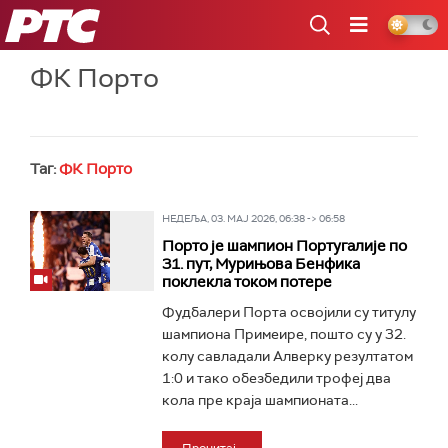
РТС
ФК Порто
Таг:
ФК Порто
НЕДЕЉА, 03. МАЈ 2026, 06:38 -> 06:58
Порто је шампион Португалије по
31. пут, Мурињова Бенфика
поклекла током потере
Фудбалери Порта освојили су титулу
шампиона Примеире, пошто су у 32.
колу савладали Алверку резултатом
1:0 и тако обезбедили трофеј два
кола пре краја шампионата...