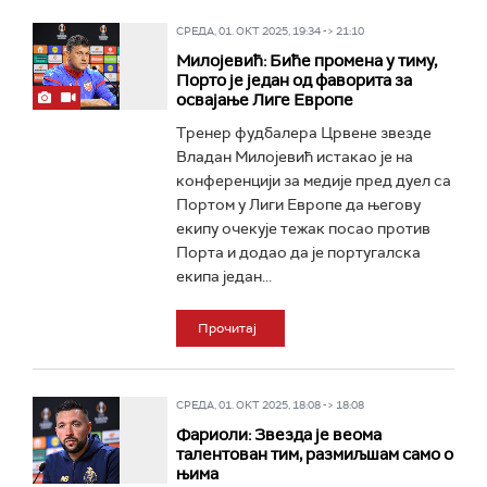
СРЕДА, 01. ОКТ 2025, 19:34 -> 21:10
Милојевић: Биће промена у тиму,
Порто је један од фаворита за
освајање Лиге Европе
Тренер фудбалера Црвене звезде
Владан Милојевић истакао је на
конференцији за медије пред дуел са
Портом у Лиги Европе да његову
екипу очекује тежак посао против
Порта и додао да је португалска
екипа један...
Прочитај
СРЕДА, 01. ОКТ 2025, 18:08 -> 18:08
Фариоли: Звезда је веома
талентован тим, размиљшам само о
њима