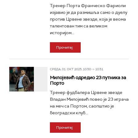
Тренер Порта Франческо Фариоли
изјавио је да размишља само о дуелу
против Црвене звезде, која је веома
талентован тим са великом
историјом...
Прочитај
СРЕДА, 01. ОКТ 2025, 10:50 -> 10:51
Милојевић одредио 23 путника за
Порто
Тренер фудбалера Црвене звезде
Владан Милојевић повео је 23 играча
на меч са Портом, саопштио је
београдски клуб...
Прочитај