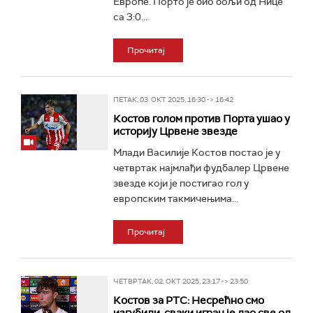
Европе. Порто је био бољи од Нице
са 3:0...
Прочитај
ПЕТАК, 03. ОКТ 2025, 16:30 -> 16:42
Костов голом против Порта ушао у
историју Црвене звезде
Млади Василије Костов постао је у
четвртак најмлађи фудбалер Црвене
звезде који је постигао гол у
европским такмичењима...
Прочитај
ЧЕТВРТАК, 02. ОКТ 2025, 23:17 -> 23:50
Костов за РТС: Несрећно смо