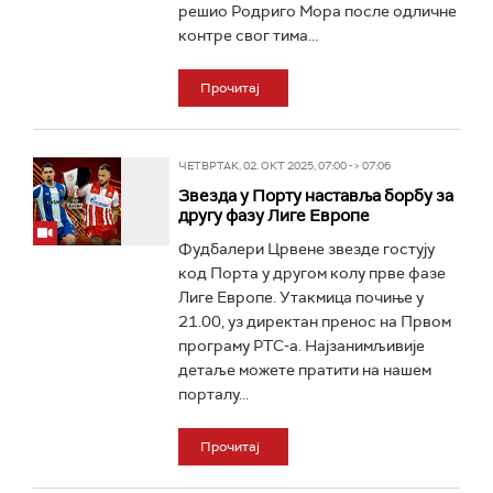
решио Родриго Мора после одличне
контре свог тима...
Прочитај
ЧЕТВРТАК, 02. ОКТ 2025, 07:00 -> 07:06
Звезда у Порту наставља борбу за
другу фазу Лиге Европе
Фудбалери Црвене звезде гостују
код Порта у другом колу прве фазе
Лиге Европе. Утакмица почиње у
21.00, уз директан пренос на Првом
програму РТС-а. Најзанимљивије
детаље можете пратити на нашем
порталу...
Прочитај