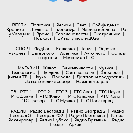
|
|
|
|
ВЕСТИ
Политика
Регион
Свет
Србија данас
|
|
|
|
Хроника
Друштво
Економија
Мерила времена
Рат
|
|
|
|
у Украјини
Време
Сервисне вести
Сматрачница
|
Подкаст
ЕУ могућности 2026
|
|
|
|
СПОРТ
Фудбал
Кошарка
Тенис
Одбојка
|
|
|
|
Рукомет
Ватерполо
Атлетика
Ауто-мото
Остали
|
спортови
Меморијал РТС
|
|
|
МАГАЗИН
Живот
Занимљивости
Музика
|
|
|
|
Технологијa
Путујемо
Свет познатих
Здравље
|
|
|
|
Филм и ТВ
Наука
Природа
Дигитални предузетник
|
За мале велике хероје
Наизглед здрав
|
|
|
|
|
ТВ
РТС 1
РТС 2
РТС 3
РТС Свет
РТС Наука
|
|
|
|
РТС Драма
РТС Живот
РТС Класика
РТС Коло
|
|
РТС Трезор
РТС Музика
РТС Полетарац
|
|
РАДИО
Радио Београд 1
Радио Београд 2
Радио
|
|
|
Београд 3
Београд 202
Радио Плетеница
Радио
|
|
|
Рокенролер
Радио Џубокс
Радио Вртешка
Радио
|
Џезер
Архив