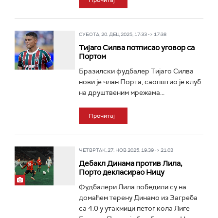
Прочитај
СУБОТА, 20. ДЕЦ 2025, 17:33 -> 17:38
Тијаго Силва потписао уговор са
Портом
Бразилски фудбалер Тијаго Силва
нови је члан Порта, саопштио је клуб
на друштвеним мрежама...
Прочитај
ЧЕТВРТАК, 27. НОВ 2025, 19:39 -> 21:03
Дебакл Динама против Лила,
Порто декласирао Ницу
Фудбалери Лила победили су на
домаћем терену Динамо из Загреба
са 4:0 у утакмици петог кола Лиге