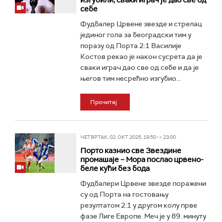
изгубили, сваки играч је дао све од
себе
Фудбалер Црвене звезде и стрелац
јединог гола за београдски тим у
поразу од Порта 2:1 Василије
Костов рекао је након сусрета да је
сваки играч дао све од себе и да је
његов тим несрећно изгубио...
Прочитај
ЧЕТВРТАК, 02. ОКТ 2025, 19:50 -> 23:00
Порто казнио све Звездине
промашаје – Мора послао црвено-
беле кући без бода
Фудбалери Црвене звезде поражени
су од Порта на гостовању
резултатом 2:1 у другом колу прве
фазе Лиге Европе. Меч је у 89. минуту