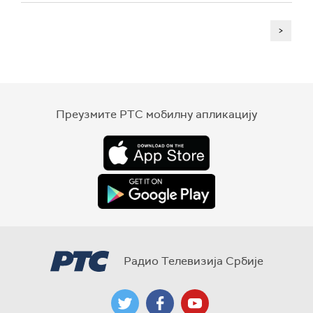
>
Преузмите РТС мобилну апликацију
Радио Телевизија Србије