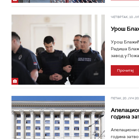
ЧЕТВРТАК, 10. ЈУЛ 
Урош Блаж
Урош Блажић,
Радиша Блажи
завод у Пожар
Прочитај
ПЕТАК, 20. ЈУН 202
Апелацион
година за
Апелациони с
година затво