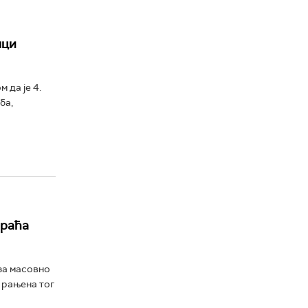
мци
 да је 4.
ба,
браћа
за масовно
 рањена тог