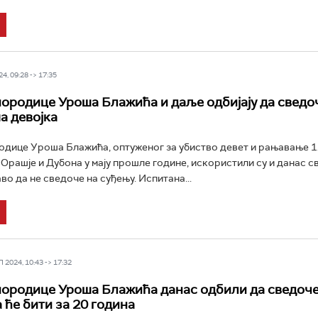
4, 09:28 -> 17:35
ородице Уроша Блажића и даље одбијају да сведоч
а девојка
дице Уроша Блажића, оптуженог за убиство девет и рањавање 1
Орашје и Дубона у мају прошле године, искористили су и данас с
во да не сведоче на суђењу. Испитана...
2024, 10:43 -> 17:32
ородице Уроша Блажића данас одбили да сведоче
 ће бити за 20 година