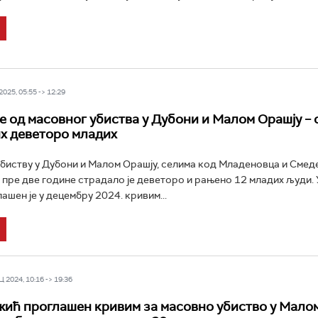
025, 05:55 -> 12:29
е од масовног убиства у Дубони и Малом Орашју –
их деветоро младих
биству у Дубони и Малом Орашју, селима код Младеновца и Смеде
пре две године страдало је деветоро и рањено 12 младих људи.
ашен је у децембру 2024. кривим...
 2024, 10:16 -> 19:36
ић проглашен кривим за масовно убиство у Мало