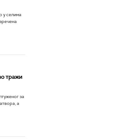
о у селима
изречена
во тражи
птуженог за
атвора, а