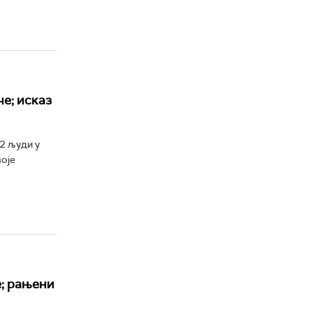
е; исказ
2 људи у
воје
; рањени