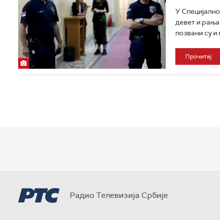
У Специјално
девет и рања
позвани су и
Прочитај
Радио Телевизија Србије