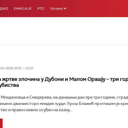
АДИО
ЕМИСИЈЕ
РТС
Остало
Ј 2026, 05:50 -> 10:19
 жртве злочина у Дубони и Малом Орашју – три го
убиства
 Младеновца и Смедерева, на данашњи дан пре три године, страд
ањено дванаесторо младих људи. Урош Блажић проглашен је кри
тво и правоснажно осуђен на казну...