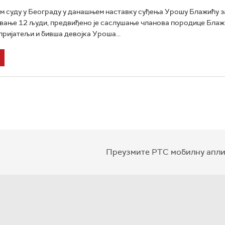
м суду у Београду у данашњем наставку суђења Урошу Блажићу з
вање 12 људи, предвиђено је саслушање чланова породице Блажи
 пријатељи и бивша девојка Уроша...
Преузмите РТС мобилну апли