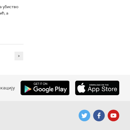
а убиство
ћ, а
>
кацију