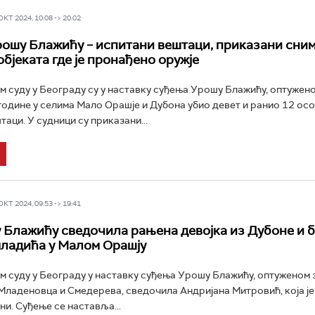
Т 2024, 10:08 -> 20:02
ошу Блажићу – испитани вештаци, приказани сни
бјеката где је пронађено оружје
м суду у Београду су у наставку суђења Урошу Блажићу, оптуженом
године у селима Мало Орашје и Дубона убио девет и ранио 12 осо
аци. У судници су приказани...
Т 2024, 09:53 -> 19:41
 Блажићу сведочила рањена девојка из Дубоне и 
младића у Малом Орашју
м суду у Београду у наставку суђења Урошу Блажићу, оптуженом 
Младеновца и Смедерева, сведочила Андријана Митровић, која је
они. Суђење се наставља...