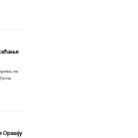
 сећање
рева, на
 Урош
м Орашју