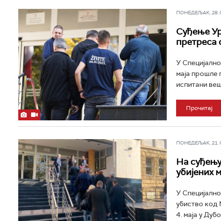
ПОНЕДЕЉАК, 28. ОК
Суђење Ур
претреса о
У Специјално
маја прошле 
испитани вешт
Прочитај
ПОНЕДЕЉАК, 21. ОК
На суђењу
убијених 
У Специјално
убиство код 
4. маја у Дуб