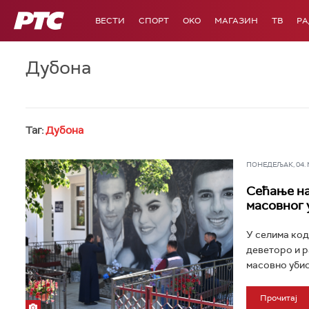
РТС
ВЕСТИ
СПОРТ
OKO
МАГАЗИН
ТВ
Р
Дубона
Таг:
Дубона
ПОНЕДЕЉАК, 04. МА
Сећање на
масовног 
У селима код
деветоро и р
масовно убис
Прочитај