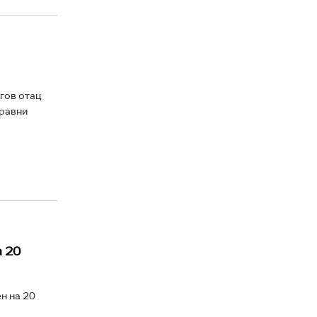
гов отац
правни
 20
н на 20