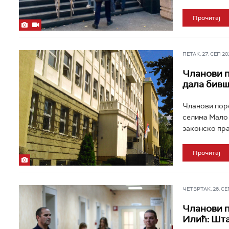
Прочитај
ПЕТАК, 27. СЕП 202
Чланови п
дала бивш
Чланови поро
селима Мало 
законско пра
Прочитај
ЧЕТВРТАК, 26. СЕП 
Чланови п
Илић: Шта