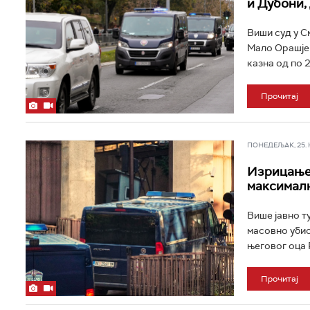
и Дубони,
Виши суд у С
Мало Орашје 
казна од по 2
Прочитај
ПОНЕДЕЉАК, 25. НО
Изрицање 
максималн
Више јавно т
масовно убис
његовог оца Р
Прочитај