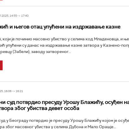
2025, 14:55 -> 17:40
ић и његов отац упућени на издржавање казне
 који је починио масовно убиство у селима код Младеновца, и ње
ћ упућени су данас на издржавање казне затвора у Казнено-по
евцу (Забели), заводу затвореног...
5, 16:06 -> 16:21
и суд потврдио пресуду Урошу Блажићу, осуђен на
твора због убиства девет особа
уд у Београду потврдио је пресуду Урошу Блажићу којом je осуђе
ра због масовног убиства у селима Дубона и Мало Орашје...