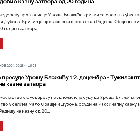
 добио казну затвора од 20 година
медереву прогласио је Уроша Блажића кривим за масовно убиств
и Дубона. Кривим је проглашен и његов отац Радиша. Обојици је 
0 година затвора...
В 2024, 09:23 -> 19:53
пресуде Урошу Блажићу 12. децембра - Тужилашт
е казне затвора
ужилаштво у Смедереву предложило је суду да Уроша Блажића, о
тво у селима Мало Орашје и Дубона, осуди на максималну казну з
адишу на казну од 20...