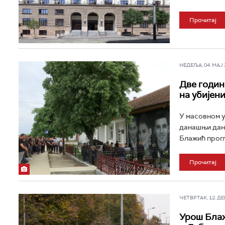
Прочитај
НЕДЕЉА, 04. МАЈ 2
Две годин
на убијен
У масовном у
данашњи дан 
Блажић прогл
Прочитај
ЧЕТВРТАК, 12. ДЕЦ
Урош Блаж