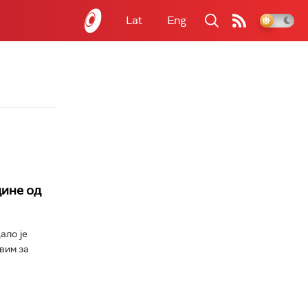
Lat
Eng
дине од
ало је
вим за