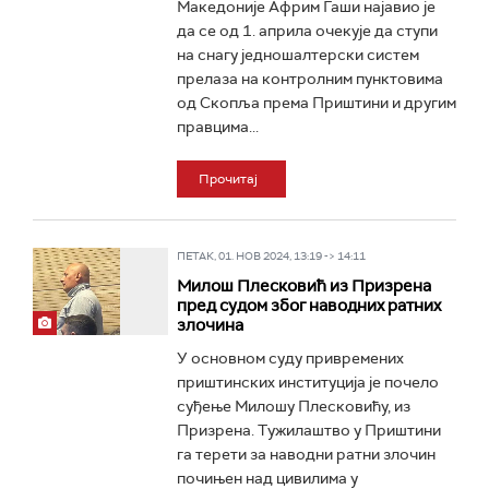
Македоније Африм Гаши најавио је
да се од 1. априла очекује да ступи
на снагу једношалтерски систем
прелаза на контролним пунктовима
од Скопља према Приштини и другим
правцима...
Прочитај
ПЕТАК, 01. НОВ 2024, 13:19 -> 14:11
Милош Плесковић из Призрена
пред судом због наводних ратних
злочина
У основном суду привремених
приштинских институција је почело
суђење Милошу Плесковићу, из
Призрена. Тужилаштво у Приштини
га терети за наводни ратни злочин
почињен над цивилима у