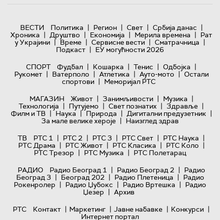
|
|
|
|
ВЕСТИ
Политика
Регион
Свет
Србија данас
|
|
|
|
Хроника
Друштво
Економија
Мерила времена
Рат
|
|
|
|
у Украјини
Време
Сервисне вести
Сматрачница
|
Подкаст
ЕУ могућности 2026
|
|
|
|
СПОРТ
Фудбал
Кошарка
Тенис
Одбојка
|
|
|
|
Рукомет
Ватерполо
Атлетика
Ауто-мото
Остали
|
спортови
Меморијал РТС
|
|
|
МАГАЗИН
Живот
Занимљивости
Музика
|
|
|
|
Технологијa
Путујемо
Свет познатих
Здравље
|
|
|
|
Филм и ТВ
Наука
Природа
Дигитални предузетник
|
За мале велике хероје
Наизглед здрав
|
|
|
|
|
ТВ
РТС 1
РТС 2
РТС 3
РТС Свет
РТС Наука
|
|
|
|
РТС Драма
РТС Живот
РТС Класика
РТС Коло
|
|
РТС Трезор
РТС Музика
РТС Полетарац
|
|
РАДИО
Радио Београд 1
Радио Београд 2
Радио
|
|
|
Београд 3
Београд 202
Радио Плетеница
Радио
|
|
|
Рокенролер
Радио Џубокс
Радио Вртешка
Радио
|
Џезер
Архив
|
|
|
|
РТС
Контакт
Маркетинг
Јавне набавке
Конкурси
Интернет портал