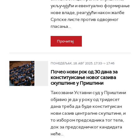
укључујући и евентуално формирање
нове владе, реагујући након жалбе
Српске листе против одвојеног
гласања...
Прочитај
ПОНЕДЕЉАК, 18. АВГ 2025, 17:33 -> 17:46
Почео нови рок од 30 дана за
конституисање новог сазива
скупштине у Приштини
Такозвани Уставни суд у Приштини
објавио је да у року од тридесет
дана треба да буде конституисан
нови сазив централне скупштине, и
то избором председника тог тела,
док за председничког кандидата
неће...