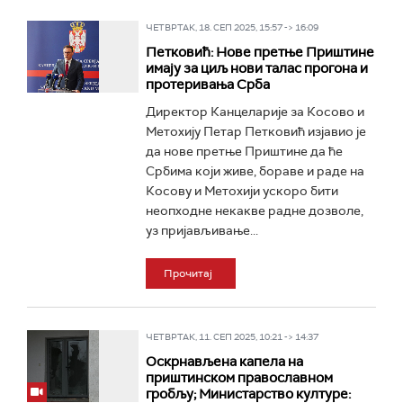
ЧЕТВРТАК, 18. СЕП 2025, 15:57 -> 16:09
Петковић: Нове претње Приштине
имају за циљ нови талас прогона и
протеривања Срба
Директор Канцеларије за Косово и
Метохију Петар Петковић изјавио је
да нове претње Приштине да ће
Србима који живе, бораве и раде на
Косову и Метохији ускоро бити
неопходне некакве радне дозволе,
уз пријављивање...
Прочитај
ЧЕТВРТАК, 11. СЕП 2025, 10:21 -> 14:37
Оскрнављена капела на
приштинском православном
гробљу; Министарство културе: