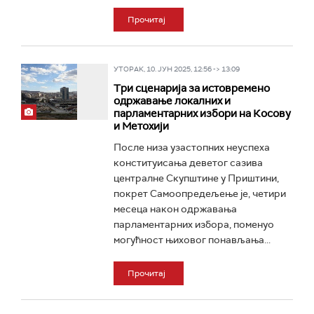
Прочитај
УТОРАК, 10. ЈУН 2025, 12:56 -> 13:09
Три сценарија за истовремено
одржавање локалних и
парламентарних избори на Косову
и Метохији
После низа узастопних неуспеха
конституисања деветог сазива
централне Скупштине у Приштини,
покрет Самоопредељење је, четири
месеца након одржавања
парламентарних избора, поменуо
могућност њиховог понављања...
Прочитај