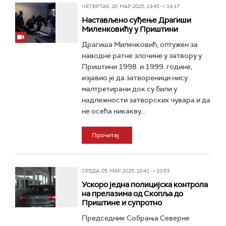
ЧЕТВРТАК, 20. МАР 2025, 13:45 -> 14:17
Настављено суђење Драгиши
Миленковићу у Приштини
Драгиша Миленковић, оптужен за
наводне ратне злочине у затвору у
Приштини 1998. и 1999. године,
изјавио је да затвореници нису
малтретирани док су били у
надлежности затворских чувара и да
не осећа никакву...
Прочитај
СРЕДА, 05. МАР 2025, 10:41 -> 10:53
Ускоро једна полицијска контрола
на прелазима од Скопља до
Приштине и супротно
Председник Собрања Северне