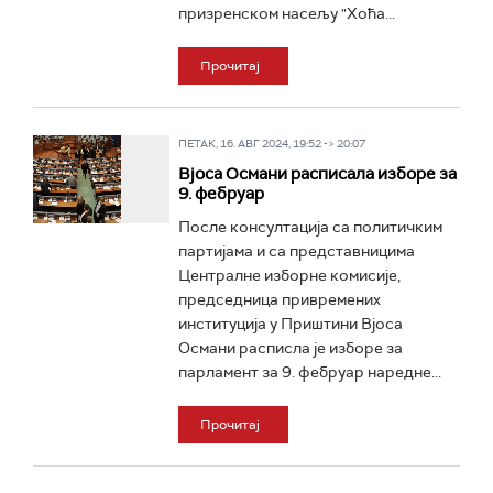
призренском насељу "Хоћа...
Прочитај
ПЕТАК, 16. АВГ 2024, 19:52 -> 20:07
Вјоса Османи расписала изборе за
9. фебруар
После консултација са политичким
партијама и са представницима
Централне изборне комисије,
председница привремених
институција у Приштини Вјоса
Османи расписла је изборе за
парламент за 9. фебруар наредне...
Прочитај