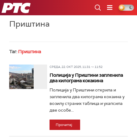
РТС
Приштина
Таг:
Приштина
СРЕДА, 22. ОКТ 2025, 11:31 -> 11:52
Полиција у Приштини запленила
два килограма кокакина
Полиција у Приштини открила и
запленила два килограма кокаина у
возилу страних таблица и ухапсила
две особе...
Прочитај