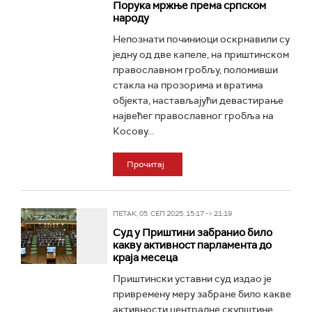
Порука мржње према српском
народу
Непознати починиоци оскрнавили су
једну од две капеле, на приштинском
православном гробљу, поломивши
стакла на прозорима и вратима
објекта, настављајући девастирање
највећег православног гробља на
Косову...
Прочитај
ПЕТАК, 05. СЕП 2025, 15:17 -> 21:19
Суд у Приштини забранио било
какву активност парламента до
краја месеца
Приштински уставни суд издао је
привремену меру забране било какве
активности централне скупштине,