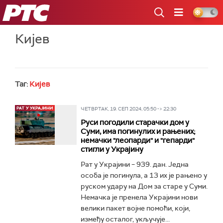
РТС
Кијев
Таг:
Кијев
ЧЕТВРТАК, 19. СЕП 2024, 05:50 -> 22:30
Руси погодили старачки дом у
Суми, има погинулих и рањених;
немачки "леопарди" и "гепарди"
стигли у Украјину
Рат у Украјини – 939. дан. Једна
особа је погинула, а 13 их је рањено у
руском удару на Дом за старе у Суми.
Немачка је пренела Украјини нови
велики пакет војне помоћи, који,
између осталог, укључује...