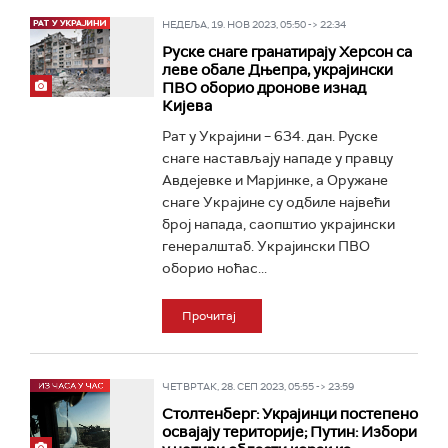
НЕДЕЉА, 19. НОВ 2023, 05:50 -> 22:34
Руске снаге гранатирају Херсон са
леве обале Дњепра, украјински
ПВО оборио дронове изнад
Кијева
Рат у Украјини – 634. дан. Руске
снаге настављају нападе у правцу
Авдејевке и Марјинке, а Оружане
снаге Украјине су одбиле највећи
број напада, саопштио украјински
генералштаб. Украјински ПВО
оборио ноћас...
Прочитај
ЧЕТВРТАК, 28. СЕП 2023, 05:55 -> 23:59
Столтенберг: Украјинци постепено
освајају територије; Путин: Избори