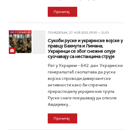
Прочитај
ПОНЕДЕЉАК, 27. НОВ 2023, 05:50 -> 21:03
Сукоби руске и украјинске војске у
правцу Бахмута и Лимана;
Украјинци се због снежне олује
суочавају са нестанцима струје
Рат у Украјини – 642. дан. Украјински
генералштаб саопштава да руска
војска спроводи диверзантске
активности како би спречила
прерасподелу украјинских трупа.
Руске снаге покушавају да опколе
Авдејевку...
Прочитај