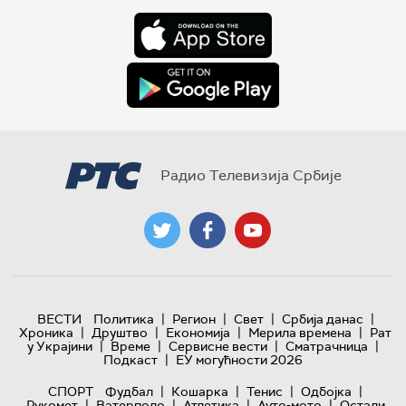
Радио Телевизија Србије
|
|
|
|
ВЕСТИ
Политика
Регион
Свет
Србија данас
|
|
|
|
Хроника
Друштво
Економија
Мерила времена
Рат
|
|
|
|
у Украјини
Време
Сервисне вести
Сматрачница
|
Подкаст
ЕУ могућности 2026
|
|
|
|
СПОРТ
Фудбал
Кошарка
Тенис
Одбојка
|
|
|
|
Рукомет
Ватерполо
Атлетика
Ауто-мото
Остали