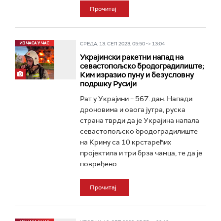
Прочитај
СРЕДА, 13. СЕП 2023, 05:50 -> 13:04
Украјински ракетни напад на
севастопољско бродоградилиште;
Ким изразио пуну и безусловну
подршку Русији
Рат у Украјини – 567. дан. Напади
дроновима и овога јутра, руска
страна тврди да је Украјина напала
севастопољско бродоградилиште
на Криму са 10 крстарећих
пројектила и три брза чамца, те да је
повређено...
Прочитај