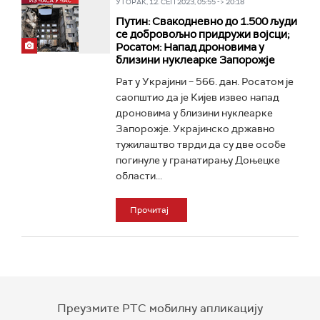
УТОРАК, 12. СЕП 2023, 05:55 -> 20:18
Путин: Свакодневно до 1.500 људи
се добровољно придружи војсци;
Росатом: Напад дроновима у
близини нуклеарке Запорожје
Рат у Украјини – 566. дан. Росатом је
саопштио да је Кијев извео напад
дроновима у близини нуклеарке
Запорожје. Украјинско државно
тужилаштво тврди да су две особе
погинуле у гранатирању Доњецке
области...
Прочитај
Преузмите РТС мобилну апликацију