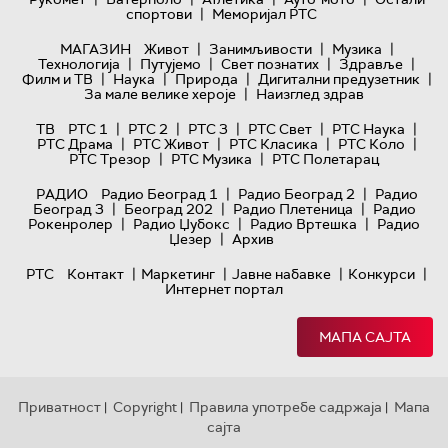
|
спортови
Меморијал РТС
|
|
|
МАГАЗИН
Живот
Занимљивости
Музика
|
|
|
|
Технологијa
Путујемо
Свет познатих
Здравље
|
|
|
|
Филм и ТВ
Наука
Природа
Дигитални предузетник
|
За мале велике хероје
Наизглед здрав
|
|
|
|
|
ТВ
РТС 1
РТС 2
РТС 3
РТС Свет
РТС Наука
|
|
|
|
РТС Драма
РТС Живот
РТС Класика
РТС Коло
|
|
РТС Трезор
РТС Музика
РТС Полетарац
|
|
РАДИО
Радио Београд 1
Радио Београд 2
Радио
|
|
|
Београд 3
Београд 202
Радио Плетеница
Радио
|
|
|
Рокенролер
Радио Џубокс
Радио Вртешка
Радио
|
Џезер
Архив
|
|
|
|
РТС
Контакт
Маркетинг
Јавне набавке
Конкурси
Интернет портал
МАПА САЈТА
Приватност
Copyright
Правила употребе садржаја
Мапа
|
|
|
сајта