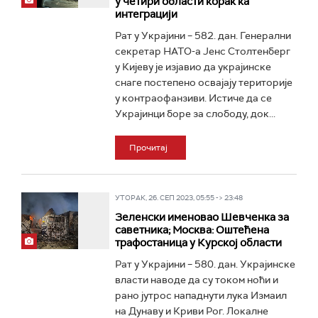
у четири области корак ка
интеграцији
Рат у Украјини – 582. дан. Генерални
секретар НАТО-а Јенс Столтенберг
у Кијеву је изјавио да украјинске
снаге постепено освајају територије
у контраофанзиви. Истиче да се
Украјинци боре за слободу, док...
Прочитај
УТОРАК, 26. СЕП 2023, 05:55 -> 23:48
Зеленски именовао Шевченка за
саветника; Москва: Оштећена
трафостаница у Курској области
Рат у Украјини – 580. дан. Украјинске
власти наводе да су током ноћи и
рано јутрос нападнути лука Измаил
на Дунаву и Криви Рог. Локалне