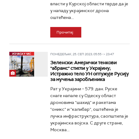
власти у Курској области тврде да је
у нападу украјинског дрона
оштећена...
Прочитај
ПОНЕДЕЉАК, 25. СЕП 2023, 05:55 -> 23:47
Зеленски: Амерички тенкови
"абрамс" стигли у Украјину;
Истражно тело УН оптужује Русију
за мучења заробљеника
Рат у Украјини – 579. дан. Руске
снаге напале су Одеску област
дроновима "шахид" и ракетама
"оникс" и "калибар", оштећена је
лучка инфраструктура, саопштила је
украјинска војска. С друге стране,
Москва...