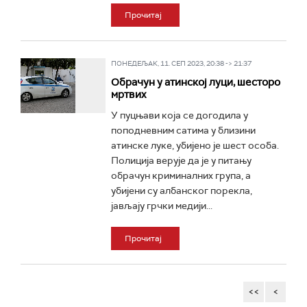
Прочитај
ПОНЕДЕЉАК, 11. СЕП 2023, 20:38 -> 21:37
Обрачун у атинској луци, шесторо
мртвих
У пуцњави која се догодила у
поподневним сатима у близини
атинске луке, убијено је шест особа.
Полиција верује да је у питању
обрачун криминалних група, а
убијени су албанског порекла,
јављају грчки медији...
Прочитај
<<
<