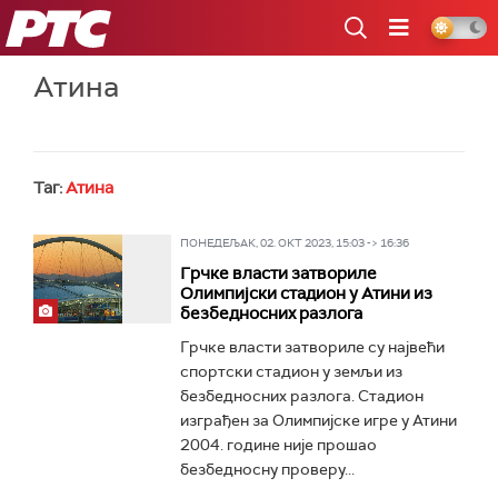
РТС
Атина
Таг:
Атина
ПОНЕДЕЉАК, 02. ОКТ 2023, 15:03 -> 16:36
Грчке власти затвориле
Олимпијски стадион у Атини из
безбедносних разлога
Грчке власти затвориле су највећи
спортски стадион у земљи из
безбедносних разлога. Стадион
изграђен за Олимпијске игре у Атини
2004. године није прошао
безбедносну проверу...