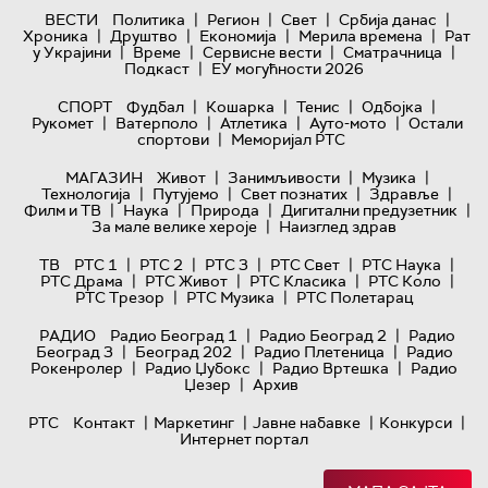
|
|
|
|
ВЕСТИ
Политика
Регион
Свет
Србија данас
|
|
|
|
Хроника
Друштво
Економија
Мерила времена
Рат
|
|
|
|
у Украјини
Време
Сервисне вести
Сматрачница
|
Подкаст
ЕУ могућности 2026
|
|
|
|
СПОРТ
Фудбал
Кошарка
Тенис
Одбојка
|
|
|
|
Рукомет
Ватерполо
Атлетика
Ауто-мото
Остали
|
спортови
Меморијал РТС
|
|
|
МАГАЗИН
Живот
Занимљивости
Музика
|
|
|
|
Технологијa
Путујемо
Свет познатих
Здравље
|
|
|
|
Филм и ТВ
Наука
Природа
Дигитални предузетник
|
За мале велике хероје
Наизглед здрав
|
|
|
|
|
ТВ
РТС 1
РТС 2
РТС 3
РТС Свет
РТС Наука
|
|
|
|
РТС Драма
РТС Живот
РТС Класика
РТС Коло
|
|
РТС Трезор
РТС Музика
РТС Полетарац
|
|
РАДИО
Радио Београд 1
Радио Београд 2
Радио
|
|
|
Београд 3
Београд 202
Радио Плетеница
Радио
|
|
|
Рокенролер
Радио Џубокс
Радио Вртешка
Радио
|
Џезер
Архив
|
|
|
|
РТС
Контакт
Маркетинг
Јавне набавке
Конкурси
Интернет портал