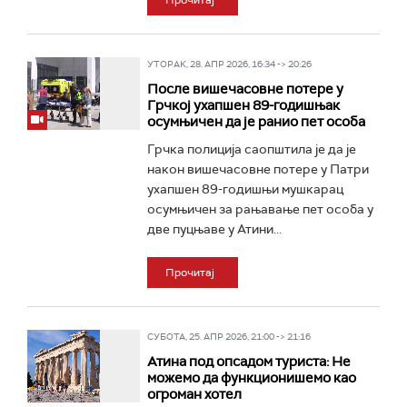
Прочитај
УТОРАК, 28. АПР 2026, 16:34 -> 20:26
После вишечасовне потере у
Грчкој ухапшен 89-годишњак
осумњичен да је ранио пет особа
Грчка полиција саопштила је да је
након вишечасовне потере у Патри
ухапшен 89-годишњи мушкарац
осумњичен за рањавање пет особа у
две пуцњаве у Атини...
Прочитај
СУБОТА, 25. АПР 2026, 21:00 -> 21:16
Атина под опсадом туриста: Не
можемо да функционишемо као
огроман хотел