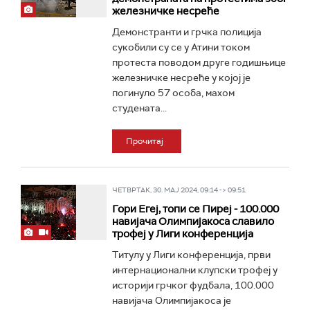
железничке несреће
Демонстранти и грчка полиција
сукобили су се у Атини током
протеста поводом друге годишњице
железничке несреће у којој је
погинуло 57 особа, махом
студената...
Прочитај
ЧЕТВРТАК, 30. МАЈ 2024, 09:14 -> 09:51
Гори Егеј, топи се Пиреј - 100.000
навијача Олимпијакоса славило
трофеј у Лиги конференција
Титулу у Лиги конференција, први
интернационални клупски трофеј у
историји грчког фудбала, 100.000
навијача Олимпијакоса је