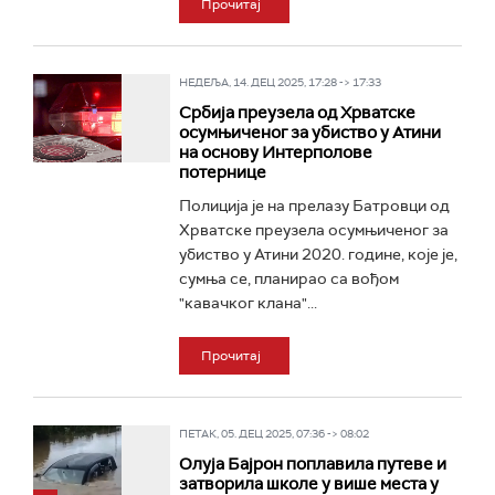
Прочитај
НЕДЕЉА, 14. ДЕЦ 2025, 17:28 -> 17:33
Србија преузела од Хрватске
осумњиченог за убиство у Атини
на основу Интерполове
потернице
Полиција је на прелазу Батровци од
Хрватске преузела осумњиченог за
убиство у Атини 2020. године, које је,
сумња се, планирао са вођом
"кавачког клана"...
Прочитај
ПЕТАК, 05. ДЕЦ 2025, 07:36 -> 08:02
Oлуја Бајрон поплавила путеве и
затворила школе у више места у