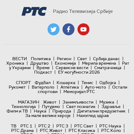
Радио Телевизија Србије
|
|
|
|
ВЕСТИ
Политика
Регион
Свет
Србија данас
|
|
|
|
Хроника
Друштво
Економија
Мерила времена
Рат
|
|
|
|
у Украјини
Време
Сервисне вести
Сматрачница
|
Подкаст
ЕУ могућности 2026
|
|
|
|
СПОРТ
Фудбал
Кошарка
Тенис
Одбојка
|
|
|
|
Рукомет
Ватерполо
Атлетика
Ауто-мото
Остали
|
спортови
Меморијал РТС
|
|
|
МАГАЗИН
Живот
Занимљивости
Музика
|
|
|
|
Технологијa
Путујемо
Свет познатих
Здравље
|
|
|
|
Филм и ТВ
Наука
Природа
Дигитални предузетник
|
За мале велике хероје
Наизглед здрав
|
|
|
|
|
ТВ
РТС 1
РТС 2
РТС 3
РТС Свет
РТС Наука
|
|
|
|
РТС Драма
РТС Живот
РТС Класика
РТС Коло