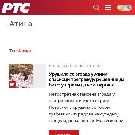
РТС
Атина
Таг:
Атина
УТОРАК, 30. ЈУН 2026, 14:04 -> 14:21
Урушила се зграда у Атини,
спасиоци претражују рушевине да
би се уверили да нема жртава
Петоспратна стамбена зграда у
централном атинском округу
Петралона срушила се током
грађевинских радова на суседној
парцели, јавља портал Екатимерини...