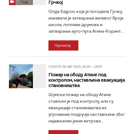
Грчкој
Олуја Бајрон, која је погодила Грчку,
изазвала је затварање великог броја
школа, поплаве друмова и
затварање ауто-пута Атина-Коринт...
Прочитај
СУБОТА, 09. АВГ 2025, 16:18 -> 19:55
Пожар на ободу Атине под
контролом, настављена евакуација
становништва
Шумски пожар на ободу Атине
стављен је под контролу, али су
евакуације становништва из
угрожених подручја настављене због
најављених јаких ветрова...