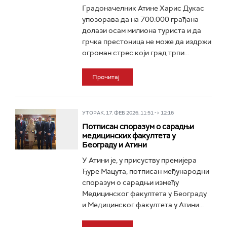
Градоначелник Атине Харис Дукас
упозорава да на 700.000 грађана
долази осам милиона туриста и да
грчка престоница не може да издржи
огроман стрес који град трпи...
Прочитај
УТОРАК, 17. ФЕБ 2026, 11:51 -> 12:16
Потписан споразум о сарадњи
медицинских факултета у
Београду и Атини
У Атини је, у присуству премијера
Ђуре Мацута, потписан међународни
споразум о сарадњи између
Медицинског факултета у Београду
и Медицинског факултета у Атини...