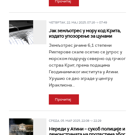
Прочитај
ЧЕТВРТАК, 22. МАЈ 2025, 07:16 -> 07:49
Јак земљотрес у мору код Крита,
издато упозорење за цунами
Земљотрес јачине 6,1 степени
Рихтерове скале осетио се јутрос у
морском подручју северно од грчког
острва Крит, према подацима
Геодинамичког института у Атини.
Урушио се део зграде у центру
Ираклиона...
Прочитај
СРЕДА, 05. МАР 2025, 22:08 -> 22:29
Нереди у Атини – сукоб полиције и
демонстраната на протестима због