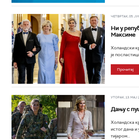
ЧЕТВРТАК, 05. ЈУН 
Ни у репуб
Максиме
Холандски кр
је посластиц
Прочитај
УТОРАК, 13. МАЈ 20
Дању с пу
Холандска к
истог дана и
тијаром...