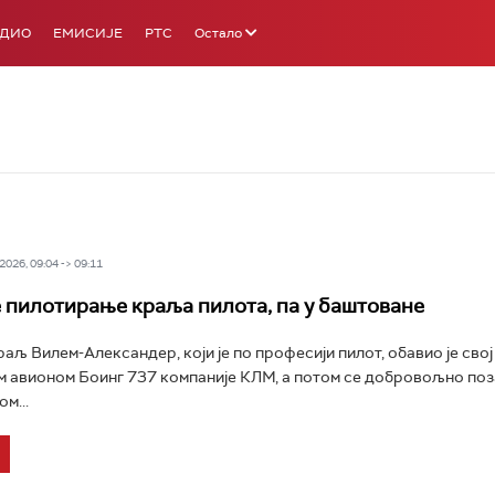
АДИО
ЕМИСИЈЕ
РТС
Остало
026, 09:04 -> 09:11
пилотирање краља пилота, па у баштоване
аљ Вилем-Александер, који је по професији пилот, обавио је сво
м авионом Боинг 737 компаније КЛМ, а потом се добровољно поз
м...