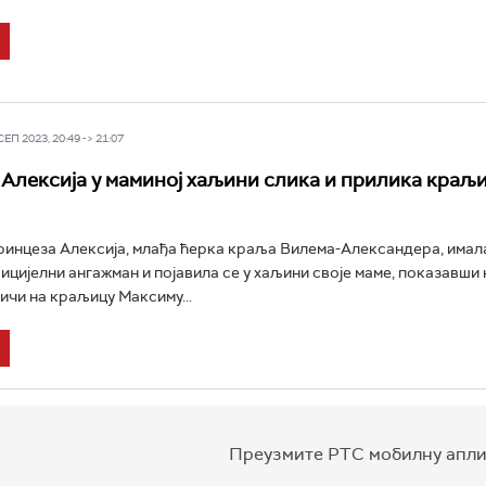
П 2023, 20:49 -> 21:07
Алексија у маминој хаљини слика и прилика краљ
инцеза Алексија, млађа ћерка краља Вилема-Александера, имала
ицијелни ангажман и појавила се у хаљини своје маме, показавши
чи на краљицу Максиму...
Преузмите РТС мобилну апли