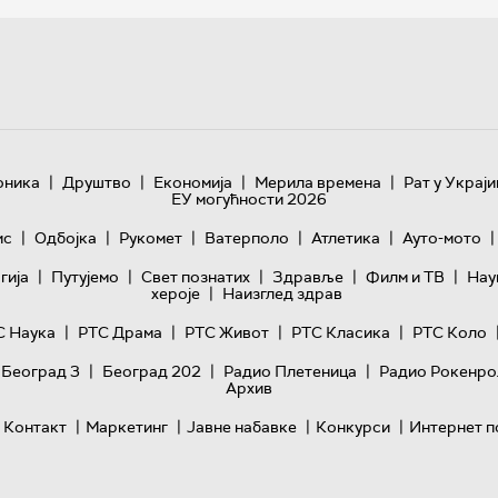
|
|
|
|
оника
Друштво
Економија
Мерила времена
Рат у Украји
ЕУ могућности 2026
|
|
|
|
|
|
ис
Одбојка
Рукомет
Ватерполо
Атлетика
Ауто-мото
|
|
|
|
|
гијa
Путујемо
Свет познатих
Здравље
Филм и ТВ
Нау
|
хероје
Наизглед здрав
|
|
|
|
С Наука
РТС Драма
РТС Живот
РТС Класика
РТС Коло
|
|
|
 Београд 3
Београд 202
Радио Плетеница
Радио Рокенро
Архив
|
|
|
|
Контакт
Маркетинг
Јавне набавке
Конкурси
Интернет п