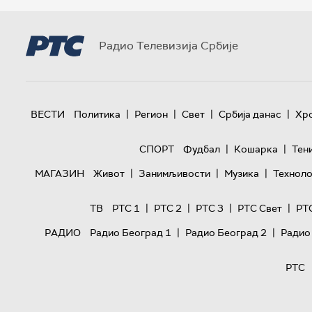
Радио Телевизија Србије
|
|
|
|
ВЕСТИ
Политика
Регион
Свет
Србија данас
Хр
|
|
СПОРТ
Фудбал
Кошарка
Тен
|
|
|
МАГАЗИН
Живот
Занимљивости
Музика
Техноло
|
|
|
|
ТВ
РТС 1
РТС 2
РТС 3
РТС Свет
РТ
|
|
РАДИО
Радио Београд 1
Радио Београд 2
Радио
РТС