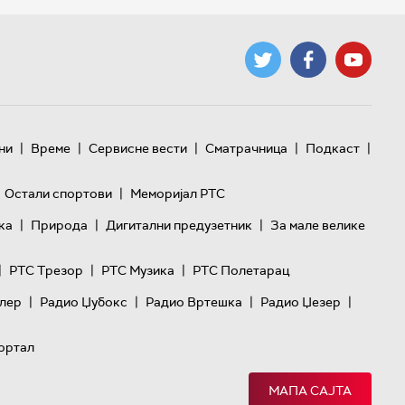
|
|
|
|
|
ни
Време
Сервисне вести
Сматрачница
Подкаст
|
Остали спортови
Меморијал РТС
|
|
|
ка
Природа
Дигитални предузетник
За мале велике
|
|
|
РТС Трезор
РТС Музика
РТС Полетарац
|
|
|
|
лер
Радио Џубокс
Радио Вртешка
Радио Џезер
ортал
МАПА САЈТА