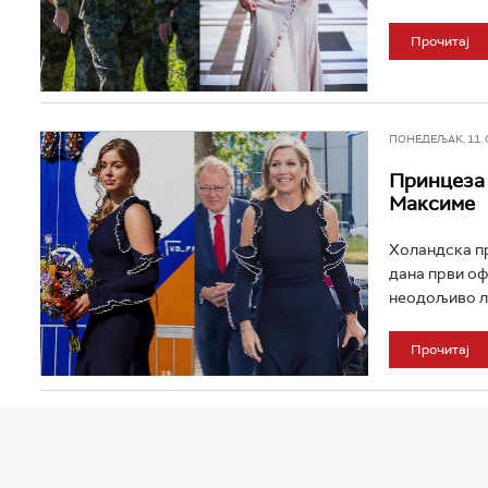
Прочитај
ПОНЕДЕЉАК, 11. СЕ
Принцеза 
Максиме
Холандска пр
дана први оф
неодољиво ли
Прочитај