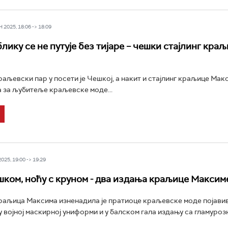
2025, 18:06 -> 18:09
лику се не путује без тијаре – чешки стајлинг кра
аљевски пар у посети је Чешкој, а накит и стајлинг краљице Ма
а за љубитеље краљевске моде...
25, 19:00 -> 19:29
шком, ноћу с круном - два издања краљице Максим
раљица Максима изненадила је пратиоце краљевске моде појави
 у војној маскирној униформи и у балском гала издању са гламуро