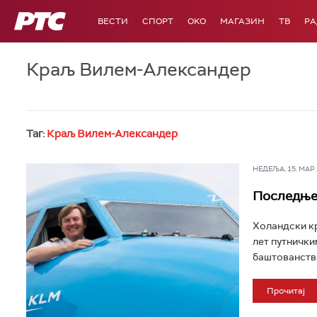
РТС
ВЕСТИ
СПОРТ
OKO
МАГАЗИН
ТВ
Р
Краљ Вилем-Александер
Таг:
Краљ Вилем-Александер
НЕДЕЉА, 15. МАР 2
Последње 
Холандски кр
лет путнички
баштованство
Прочитај