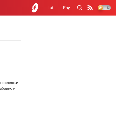
Lat
Eng
ј последњи
абавио и