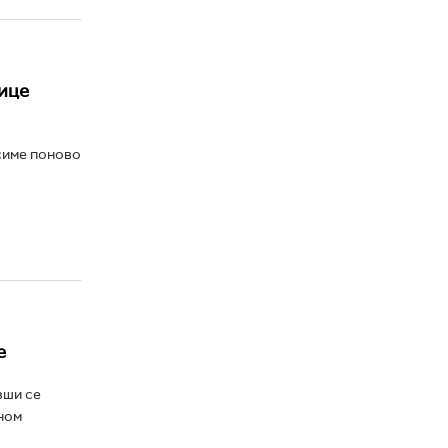
љице
ксиме поново
е
вши се
зном