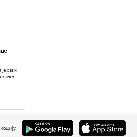
ице
 је ових
 колико
кацију