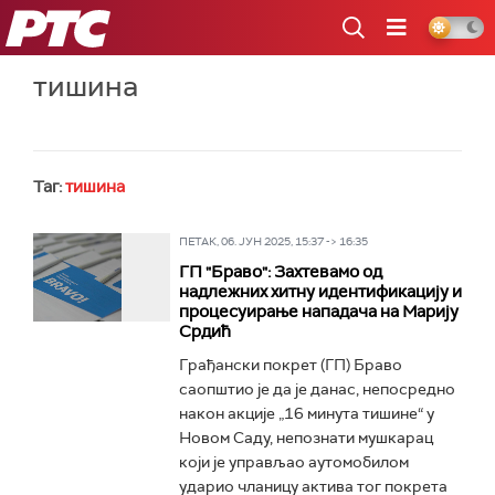
РТС
тишина
Таг:
тишина
ПЕТАК, 06. ЈУН 2025, 15:37 -> 16:35
ГП "Браво": Захтевамо од
надлежних хитну идентификацију и
процесуирање нападача на Марију
Срдић
Грађански покрет (ГП) Браво
саопштио је да је данас, непосредно
након акције „16 минута тишине“ у
Новом Саду, непознати мушкарац
који је управљао аутомобилом
ударио чланицу актива тог покрета