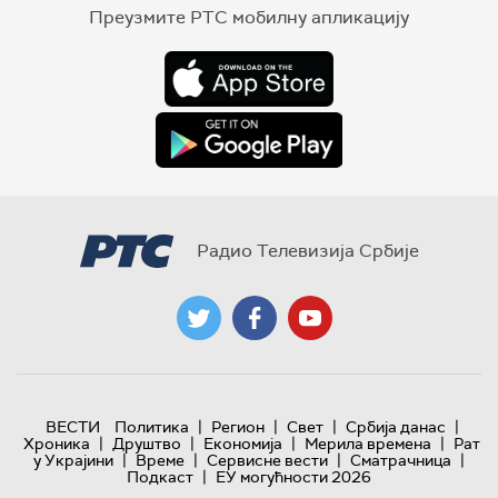
Преузмите РТС мобилну апликацију
Радио Телевизија Србије
|
|
|
|
ВЕСТИ
Политика
Регион
Свет
Србија данас
|
|
|
|
Хроника
Друштво
Економија
Мерила времена
Рат
|
|
|
|
у Украјини
Време
Сервисне вести
Сматрачница
|
Подкаст
ЕУ могућности 2026