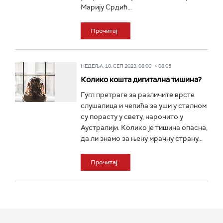
Марију Срдић...
Прочитај
НЕДЕЉА, 10. СЕП 2023, 08:00 -> 08:05
Колико кошта дигитална тишина?
Гугл претраге за различите врсте
слушалица и чепића за уши у сталном
су порасту у свету, нарочито у
Аустралији. Колико је тишина опасна,
да ли знамо за њену мрачну страну...
Прочитај