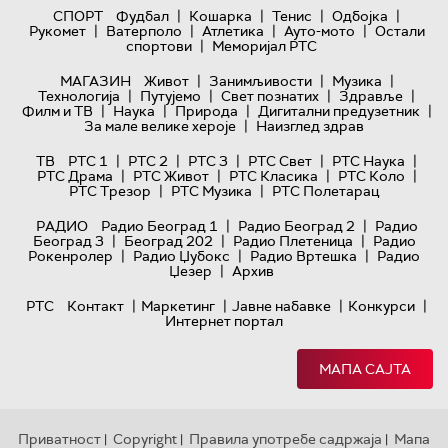
|
|
|
|
СПОРТ
Фудбал
Кошарка
Тенис
Одбојка
|
|
|
|
Рукомет
Ватерполо
Атлетика
Ауто-мото
Остали
|
спортови
Меморијал РТС
|
|
|
МАГАЗИН
Живот
Занимљивости
Музика
|
|
|
|
Технологијa
Путујемо
Свет познатих
Здравље
|
|
|
|
Филм и ТВ
Наука
Природа
Дигитални предузетник
|
За мале велике хероје
Наизглед здрав
|
|
|
|
|
ТВ
РТС 1
РТС 2
РТС 3
РТС Свет
РТС Наука
|
|
|
|
РТС Драма
РТС Живот
РТС Класика
РТС Коло
|
|
РТС Трезор
РТС Музика
РТС Полетарац
|
|
РАДИО
Радио Београд 1
Радио Београд 2
Радио
|
|
|
Београд 3
Београд 202
Радио Плетеница
Радио
|
|
|
Рокенролер
Радио Џубокс
Радио Вртешка
Радио
|
Џезер
Архив
|
|
|
|
РТС
Контакт
Маркетинг
Јавне набавке
Конкурси
Интернет портал
МАПА САЈТА
Приватност
Copyright
Правила употребе садржаја
Мапа
|
|
|